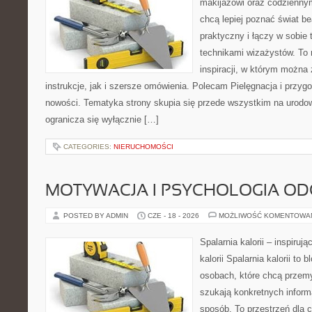
makijażowi oraz codziennym
chcą lepiej poznać świat be
praktyczny i łączy w sobie
technikami wizażystów. To 
inspiracji, w którym można
instrukcje, jak i szersze omówienia. Polecam Pielęgnacja i przygo
nowości. Tematyka strony skupia się przede wszystkim na urodowy
ogranicza się wyłącznie […]
CATEGORIES:
NIERUCHOMOŚCI
MOTYWACJA I PSYCHOLOGIA O
POSTED BY ADMIN
CZE - 18 - 2026
MOŻLIWOŚĆ KOMENTOWA
Spalarnia kalorii – inspiruj
kalorii Spalarnia kalorii to
osobach, które chcą przemy
szukają konkretnych inform
sposób. To przestrzeń dla c