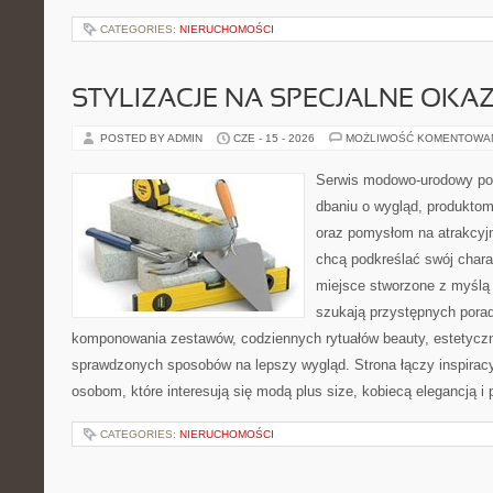
CATEGORIES:
NIERUCHOMOŚCI
STYLIZACJE NA SPECJALNE OKAZ
POSTED BY ADMIN
CZE - 15 - 2026
MOŻLIWOŚĆ KOMENTOWA
Serwis modowo-urodowy poś
dbaniu o wygląd, produkto
oraz pomysłom na atrakcyjn
chcą podkreślać swój charak
miejsce stworzone z myślą 
szukają przystępnych pora
komponowania zestawów, codziennych rytuałów beauty, estetyczny
sprawdzonych sposobów na lepszy wygląd. Strona łączy inspiracy
osobom, które interesują się modą plus size, kobiecą elegancją i
CATEGORIES:
NIERUCHOMOŚCI