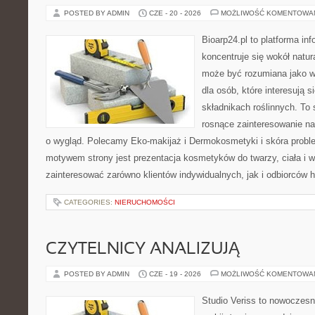
POSTED BY ADMIN
CZE - 20 - 2026
MOŻLIWOŚĆ KOMENTOWA
Bioarp24.pl to platforma in
koncentruje się wokół natura
może być rozumiana jako w
dla osób, które interesują 
składnikach roślinnych. To 
rosnące zainteresowanie n
o wygląd. Polecamy Eko-makijaż i Dermokosmetyki i skóra prob
motywem strony jest prezentacja kosmetyków do twarzy, ciała i 
zainteresować zarówno klientów indywidualnych, jak i odbiorców 
CATEGORIES:
NIERUCHOMOŚCI
CZYTELNICY ANALIZUJĄ
POSTED BY ADMIN
CZE - 19 - 2026
MOŻLIWOŚĆ KOMENTOWA
Studio Veriss to nowoczes