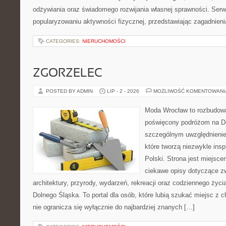
odżywiania oraz świadomego rozwijania własnej sprawności. Serwi
popularyzowaniu aktywności fizycznej, przedstawiając zagadnien
CATEGORIES:
NIERUCHOMOŚCI
ZGORZELEC
POSTED BY ADMIN
LIP - 2 - 2026
MOŻLIWOŚĆ KOMENTOWAN
Moda Wrocław to rozbudowa
poświęcony podróżom na D
szczególnym uwzględnienie
które tworzą niezwykle insp
Polski. Strona jest miejsc
ciekawe opisy dotyczące zwie
architektury, przyrody, wydarzeń, rekreacji oraz codziennego życ
Dolnego Śląska. To portal dla osób, które lubią szukać miejsc z
nie ogranicza się wyłącznie do najbardziej znanych […]