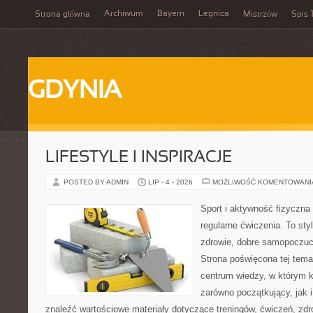
Archiwum
Bayern
Legnica
Strona główna
Mistrzów
Spis 
GDYNIA
LIFESTYLE I INSPIRACJE
POSTED BY ADMIN
LIP - 4 - 2026
MOŻLIWOŚĆ KOMENTOWAN
Sport i aktywność fizyczna 
regularne ćwiczenia. To sty
zdrowie, dobre samopoczuci
Strona poświęcona tej tem
centrum wiedzy, w którym k
zarówno początkujący, jak
znaleźć wartościowe materiały dotyczące treningów, ćwiczeń, zdr