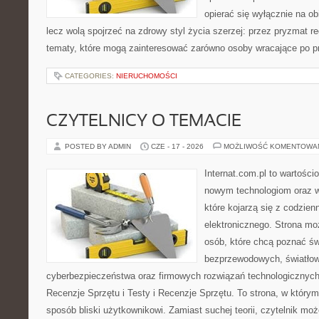
opierać się wyłącznie na ob
lecz wolą spojrzeć na zdrowy styl życia szerzej: przez pryzmat re
tematy, które mogą zainteresować zarówno osoby wracające po prz
CATEGORIES:
NIERUCHOMOŚCI
CZYTELNICY O TEMACIE
POSTED BY ADMIN
CZE - 17 - 2026
MOŻLIWOŚĆ KOMENTOWA
Internat.com.pl to wartości
nowym technologiom oraz 
które kojarzą się z codzie
elektronicznego. Strona m
osób, które chcą poznać świ
bezprzewodowych, światłow
cyberbezpieczeństwa oraz firmowych rozwiązań technologicznych.
Recenzje Sprzętu i Testy i Recenzje Sprzętu. To strona, w którym
sposób bliski użytkownikowi. Zamiast suchej teorii, czytelnik mo