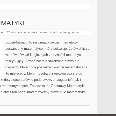
EMATYKI
PODSTAWY
026
MOŻLIWOŚĆ KOMENTOWANIA
ZOSTAŁA WYŁĄCZONA
MATEMATYKI
SuperMatma.pl to inspirujący serwis internetowy
poświęcony matematyce, który pokazuje, że świat liczb,
wzorów, równań i logicznych zależności może być
fascynujący. Strona została stworzona z myślą o
osobach, które chcą poszerzać wiedzę matematyczną.
To miejsce, w którym osoba przygotowująca się do
ki dotyczące zarówno podstawowych zagadnień, jak i
w matematycznych. Zobacz także Podstawy Matematyki i
Serwis ten portal matematyczny prezentuje matematykę