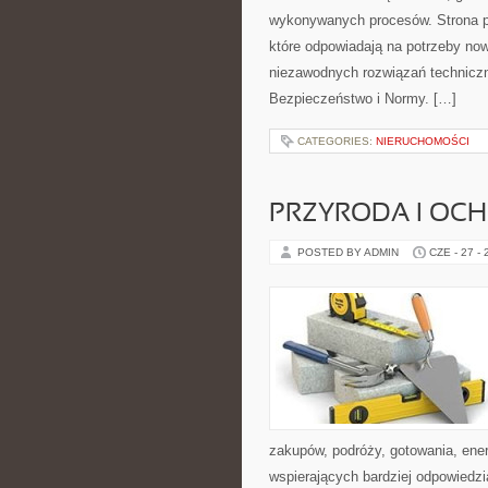
wykonywanych procesów. Strona pre
które odpowiadają na potrzeby no
niezawodnych rozwiązań technicz
Bezpieczeństwo i Normy. […]
CATEGORIES:
NIERUCHOMOŚCI
PRZYRODA I OC
POSTED BY ADMIN
CZE - 27 -
zakupów, podróży, gotowania, ener
wspierających bardziej odpowiedzi