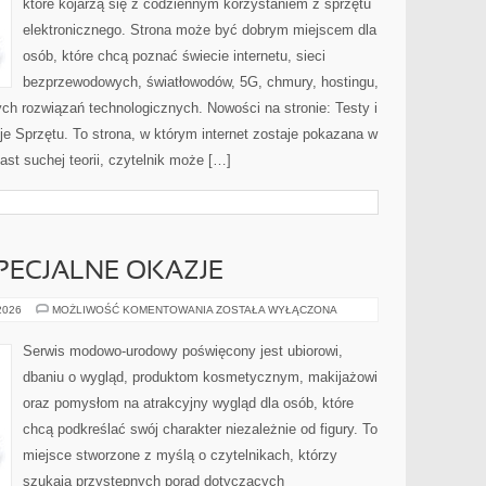
które kojarzą się z codziennym korzystaniem z sprzętu
elektronicznego. Strona może być dobrym miejscem dla
osób, które chcą poznać świecie internetu, sieci
bezprzewodowych, światłowodów, 5G, chmury, hostingu,
ch rozwiązań technologicznych. Nowości na stronie: Testy i
je Sprzętu. To strona, w którym internet zostaje pokazana w
ast suchej teorii, czytelnik może […]
SPECJALNE OKAZJE
STYLIZACJE
 2026
MOŻLIWOŚĆ KOMENTOWANIA
ZOSTAŁA WYŁĄCZONA
NA
SPECJALNE
OKAZJE
Serwis modowo-urodowy poświęcony jest ubiorowi,
dbaniu o wygląd, produktom kosmetycznym, makijażowi
oraz pomysłom na atrakcyjny wygląd dla osób, które
chcą podkreślać swój charakter niezależnie od figury. To
miejsce stworzone z myślą o czytelnikach, którzy
szukają przystępnych porad dotyczących