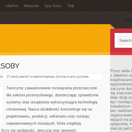
Legnica
Tagi
Mistrzów
Spis Treści
SUB
ASOBY
Przez wiele 
z dalekimi w
ENERGETYKA
026
MOŻLIWOŚĆ KOMENTOWANIA
ZOSTAŁA WYŁĄCZONA
krajobrazam
I
ZASOBY
wyprzedzeni
Tworzymy zaawansowane rozwiązania przeznaczone
zaczyna dost
się znacznie
dla sektora przemysłowego, dostarczając sprawdzone
dwie drogi o
być rozwiąz
systemy oraz urządzenia wykorzystujące technologię
świadomym 
ciśnieniową. Nasza działalność koncentruje się na
bez nadmier
organizowani
projektowaniu, produkcji, wdrażaniu oraz rozwoju
wyjazd ma p
zaawansowanych rozwiązań, które znajdują
spojrzenia, 
inaczej patrz
 liczy się wydajność, precyzja oraz pewność