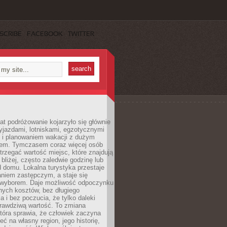
SCRIBE
FACEBOOK
TWITTER
lat podróżowanie kojarzyło się głównie
yjazdami, lotniskami, egzotycznymi
i i planowaniem wakacji z dużym
em. Tymczasem coraz więcej osób
rzegać wartość miejsc, które znajdują
 bliżej, często zaledwie godzinę lub
d domu. Lokalna turystyka przestaje
aniem zastępczym, a staje się
wyborem. Daje możliwość odpoczynku
nych kosztów, bez długiego
a i bez poczucia, że tylko daleki
rawdziwą wartość. To zmiana
która sprawia, że człowiek zaczyna
eć na własny region, jego historię,