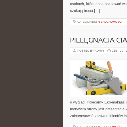
osobach, które chcą poznawać ws
szukają treści […]
CATEGORIES:
NIERUCHOMOŚCI
PIELĘGNACJA CI
POSTED BY ADMIN
CZE - 20 -
o wygląd. Polecamy Eko-makijaż 
motywem strony jest prezentacja 
zainteresować zarówno klientów in
CATEGORIES:
NIERUCHOMOŚCI