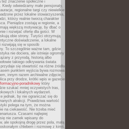
 też znaczenie społeczne i
. Kiedy odwiedzamy małe pensjonaty,
auracje, regionalne targi czy niewielkie
wadzone przez lokalne stowarzyszenia,
dzi, którzy realnie tworzą charakter
ca. Pieniądze zostają w regionie, a
mają większą motywację, by dbać o
nie i rozwijać ofertę dla gości. W
yskują obie strony. Turyści otrzymują
entyczne doświadczenie, a lokalne
 rozwijają się w sposób
y. To szczególnie ważne tam, gdzie
tyka nie dociera, ale istnieje ogromny
iązany z przyrodą, historią albo
połowie takiego odkrywania świata
e przydaje się otwartość na różne źródła
 Czasem punktem wyjścia bywa rozmowa
em, innym razem archiwalne zdjęcie,
blica przy drodze, krótki wpis w gazecie
informacyjno-poradnikowy
który
zie szukać mniej oczywistych tras,
okowych i lokalnych wydarzeń.
e jednak, by nie ograniczać się do
znanych atrakcji. Prawdziwa wartość
ystyki polega na tym, że można
ie na ciekawość. Nie trzeba mieć
nariusza. Czasami najlepiej
 się nie zamek wpisany do
, ale spokojną drogę przez pola, małą
 doskonałym chlebem i rozmowę z kimś,