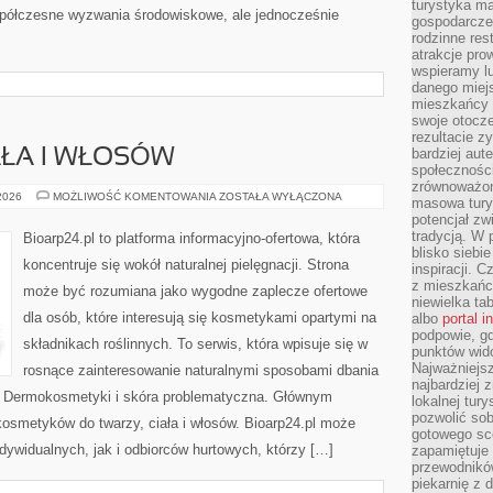
turystyka ma
półczesne wyzwania środowiskowe, ale jednocześnie
gospodarcze
rodzinne rest
atrakcje pro
wspieramy lu
danego miejs
mieszkańcy 
swoje otocze
rezultacie z
bardziej aut
AŁA I WŁOSÓW
społeczności
zrównoważon
PIELĘGNACJA
 2026
MOŻLIWOŚĆ KOMENTOWANIA
ZOSTAŁA WYŁĄCZONA
masowa turys
CIAŁA
potencjał zw
I
WŁOSÓW
tradycją. W 
Bioarp24.pl to platforma informacyjno-ofertowa, która
blisko siebi
koncentruje się wokół naturalnej pielęgnacji. Strona
inspiracji.
z mieszkańc
może być rozumiana jako wygodne zaplecze ofertowe
niewielka ta
dla osób, które interesują się kosmetykami opartymi na
albo
portal 
podpowie, gd
składnikach roślinnych. To serwis, która wpisuje się w
punktów wid
Najważniejsz
rosnące zainteresowanie naturalnymi sposobami dbania
najbardziej 
i Dermokosmetyki i skóra problematyczna. Głównym
lokalnej tur
pozwolić sob
kosmetyków do twarzy, ciała i włosów. Bioarp24.pl może
gotowego sce
dywidualnych, jak i odbiorców hurtowych, którzy […]
zapamiętuje
przewodników
piekarnię z