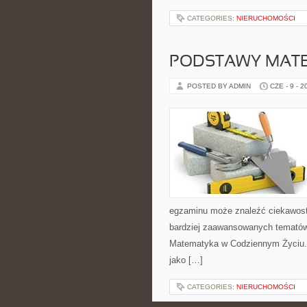
CATEGORIES:
NIERUCHOMOŚCI
PODSTAWY MAT
POSTED BY ADMIN
CZE - 9 - 2
egzaminu może znaleźć ciekawost
bardziej zaawansowanych temató
Matematyka w Codziennym Życiu. 
jako […]
CATEGORIES:
NIERUCHOMOŚCI