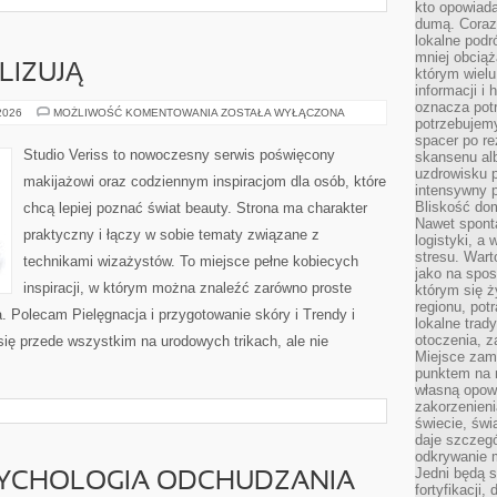
kto opowiad
dumą. Coraz
lokalne podr
mniej obciąż
LIZUJĄ
którym wielu
informacji i
oznacza potr
CZYTELNICY
 2026
MOŻLIWOŚĆ KOMENTOWANIA
ZOSTAŁA WYŁĄCZONA
potrzebujemy
ANALIZUJĄ
spacer po r
Studio Veriss to nowoczesny serwis poświęcony
skansenu alb
uzdrowisku p
makijażowi oraz codziennym inspiracjom dla osób, które
intensywny 
Bliskość do
chcą lepiej poznać świat beauty. Strona ma charakter
Nawet spont
praktyczny i łączy w sobie tematy związane z
logistyki, a
stresu. Wart
technikami wizażystów. To miejsce pełne kobiecych
jako na spo
inspiracji, w którym można znaleźć zarówno proste
którym się ż
regionu, pot
a. Polecam Pielęgnacja i przygotowanie skóry i Trendy i
lokalne trad
otoczenia, z
ię przede wszystkim na urodowych trikach, ale nie
Miejsce zam
punktem na m
własną opow
zakorzenieni
świecie, św
daje szczegó
odkrywanie 
Jedni będą 
SYCHOLOGIA ODCHUDZANIA
fortyfikacji,