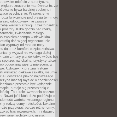
a o swoim mieście z autentyczną
 większe znaczenie ma również to, że
óżowanie bywa bardziej spokojne i
ające psychicznie. W świecie, w
 ludzi funkcjonuje pod presją terminów,
 hałasu, odpoczynek nie zawsze
zebę wielkich atrakcji. Często bardziej
 prostoty. Kilka godzin nad rzeką,
ezerwacie, zwiedzanie małego
o zwolnienie tempa w niewielkim
otrafią dać więcej regeneracji niż
plan wyprawy od rana do nocy.
mu daje też komfort bezpieczeństwa.
aniczny wyjazd nie wymaga dużej
 w razie zmiany planów łatwo wrócić bez
o spojrzeć na lokalną turystykę także
sób budowania więzi z miejscem, w
yje. Człowiek, który zna historię
rafi wskazać ciekawe zakątki, rozumie
ycje i dostrzega piękno najbliższego
aczyna inaczej myśleć o codzienności.
ieszkania przestaje być wyłącznie
apie, a staje się przestrzenią z
ieścią. To z kolei wzmacnia poczucie
a. Nawet jeśli ktoś dużo podróżuje po
iadomość wartości własnego regionu
lny rodzaj dumy i bliskości. Lokalne
może przybierać bardzo różne formy.
szukać tras rowerowych, inni dawnych
 drewnianej architektury, miejsc