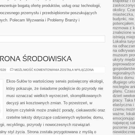
krajobraz i 
zaskoczonych
zentuje bogatą ofertę produktów, usług oraz technologii,
okolicy. Cz
woczesnego przemysłu i przedsiębiorstw poszukujących
miasteczka, 
budynki, nie 
nych. Polecam Wyzwania i Problemy Branży i
potencjałem
rozmowa z k
znalezione w
istnieją mie
Lokalna tury
na odhaczani
na odkrywan
muzeum prow
HRONA ŚRODOWISKA
ukryty międ
poprowadzona
gospodarstw
PRZYRODA
 2026
MOŻLIWOŚĆ KOMENTOWANIA
ZOSTAŁA WYŁĄCZONA
regionalnych
I
OCHRONA
blisko domu 
ŚRODOWISKA
Ekos-Sułów to wartościowy serwis poświęcony ekologii,
długiego ur
noclegów an
który pokazuje, że świadome podejście do przyrody nie
planu. Czasa
musi oznaczać wielkich wyrzeczeń, skomplikowanych
dzień weeke
pracy. Taka 
decyzji ani kosztownych zmian. To przestrzeń, w
elastyczna i
czemu można
którym czytelnik może znaleźć porady, ciekawostki oraz
ważne, loka
rzetelne teksty dotyczące codziennych wyborów, domu,
emocjonujące
najwięcej sa
gii, recyklingu, przyrody i nowoczesnych rozwiązań
pozornie zna
alny styl życia. Strona została przygotowana z myślą o
niewidoczne