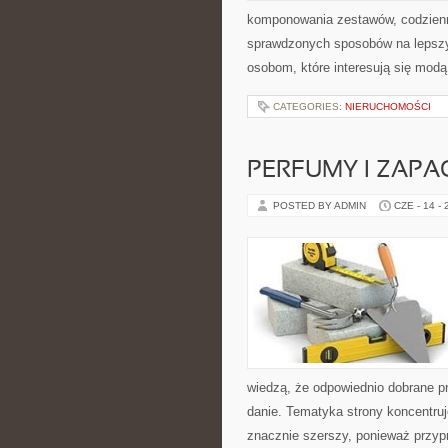
komponowania zestawów, codzienny
sprawdzonych sposobów na lepszy 
osobom, które interesują się modą
CATEGORIES:
NIERUCHOMOŚCI
PERFUMY I ZAPA
POSTED BY ADMIN
CZE - 14 -
wiedzą, że odpowiednio dobrane pr
danie. Tematyka strony koncentruj
znacznie szerszy, ponieważ przyp