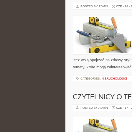
POSTED BY ADMIN
CZE - 18 -
lecz wolą spojrzeć na zdrowy styl 
tematy, które mogą zainteresować 
CATEGORIES:
NIERUCHOMOŚCI
CZYTELNICY O T
POSTED BY ADMIN
CZE - 17 -