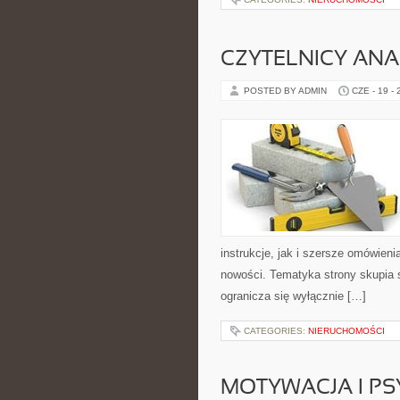
CZYTELNICY ANA
POSTED BY ADMIN
CZE - 19 -
instrukcje, jak i szersze omówieni
nowości. Tematyka strony skupia s
ogranicza się wyłącznie […]
CATEGORIES:
NIERUCHOMOŚCI
MOTYWACJA I P