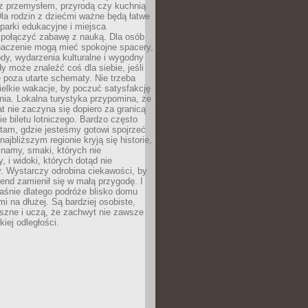
z przemysłem, przyrodą czy kuchnią
Dla rodzin z dziećmi ważne będą łatwe
 parki edukacyjne i miejsca
 połączyć zabawę z nauką. Dla osób
naczenie mogą mieć spokojne spacery,
ody, wydarzenia kulturalne i wygodny
y może znaleźć coś dla siebie, jeśli
e poza utarte schematy. Nie trzeba
elkie wakacje, by poczuć satysfakcję
ia. Lokalna turystyka przypomina, że
t nie zaczyna się dopiero za granicą
ie biletu lotniczego. Bardzo często
tam, gdzie jesteśmy gotowi spojrzeć
ajbliższym regionie kryją się historie,
znamy, smaki, których nie
, i widoki, których dotąd nie
. Wystarczy odrobina ciekawości, by
nd zamienił się w małą przygodę. I
aśnie dlatego podróże blisko domu
mi na dłużej. Są bardziej osobiste,
szne i uczą, że zachwyt nie zawsze
iej odległości.