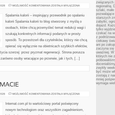
związanych 
MOTYWACJA
 2026
MOŻLIWOŚĆ KOMENTOWANIA
ZOSTAŁA WYŁĄCZONA
regionalną. 
I
szlaki, małe
PSYCHOLOGIA
pozwalające
ODCHUDZANIA
Spalarnia kalorii – inspirujący przewodnik po spalaniu
starszych z
kalorii Spalarnia kalorii to blog stworzony z myślą o
zabytki, ogr
dojazd. Każd
osobach, które chcą przemyśleć temat redukcji wagi i
tylko wyjdzi
czekać na wi
szukają konkretnych informacji podanych w prosty
z podróżowan
sposób. To przestrzeń dla czytelników, którzy nie chcą
ciekawy świa
ani po zakup
opierać się wyłącznie na obietnicach szybkich efektów,
zaczyna się 
życia szerzej: przez pryzmat regeneracji. Strona porusza
uważniej. W n
których nie 
zarówno osoby wracające po przerwie, jak i tych, […]
próbowaliśmy
docenialiśmy
zwykły weeke
być może wł
zostają z na
mniej pośpie
wymaga wielk
EMACIE
CZYTELNICY
 2026
MOŻLIWOŚĆ KOMENTOWANIA
ZOSTAŁA WYŁĄCZONA
O
TEMACIE
Internat.com.pl to wartościowy portal poświęcony
nowym technologiom oraz wszystkim zagadnieniom,