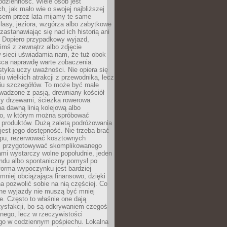
codzienność. Wiele osób jest
, jak mało wie o swojej najbliższej
asem przez lata mijamy te same
lasy, jeziora, wzgórza albo zabytkowe
zastanawiając się nad ich historią ani
. Dopiero przypadkowy wyjazd,
imś z zewnątrz albo zdjęcie
 sieci uświadamia nam, że tuż obok
jsca naprawdę warte zobaczenia.
styka uczy uważności. Nie opiera się
u wielkich atrakcji z przewodnika, lecz
iu szczegółów. To może być małe
adzone z pasją, drewniany kościół
zy drzewami, ścieżka rowerowa
 dawną linią kolejową albo
o, w którym można spróbować
 produktów. Dużą zaletą podróżowania
jest jego dostępność. Nie trzeba brać
lopu, rezerwować kosztownych
i przygotowywać skomplikowanego
mi wystarczy wolne popołudnie, jeden
ndu albo spontaniczny pomysł po
forma wypoczynku jest bardziej
 mniej obciążająca finansowo, dzięki
 pozwolić sobie na nią częściej. Co
lne wyjazdy nie muszą być mniej
. Często to właśnie one dają
tysfakcji, bo są odkrywaniem czegoś
nego, lecz w rzeczywistości
go w codziennym pośpiechu. Lokalna