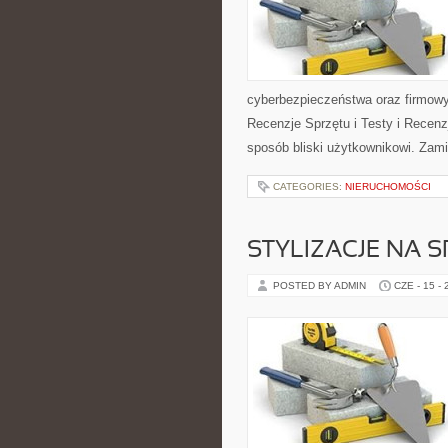
cyberbezpieczeństwa oraz firmowy
Recenzje Sprzętu i Testy i Recenz
sposób bliski użytkownikowi. Zami
CATEGORIES:
NIERUCHOMOŚCI
STYLIZACJE NA 
POSTED BY ADMIN
CZE - 15 -