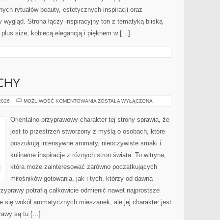
ch rytuałów beauty, estetycznych inspiracji oraz
wygląd. Strona łączy inspiracyjny ton z tematyką bliską
 plus size, kobiecą elegancją i pięknem w […]
CHY
PERFUMY
 2026
MOŻLIWOŚĆ KOMENTOWANIA
ZOSTAŁA WYŁĄCZONA
I
ZAPACHY
Orientalno-przyprawowy charakter tej strony sprawia, że
jest to przestrzeń stworzony z myślą o osobach, które
poszukują intensywne aromaty, nieoczywiste smaki i
kulinarne inspiracje z różnych stron świata. To witryna,
która może zainteresować zarówno początkujących
miłośników gotowania, jak i tych, którzy od dawna
zyprawy potrafią całkowicie odmienić nawet najprostsze
e się wokół aromatycznych mieszanek, ale jej charakter jest
rawy są tu […]