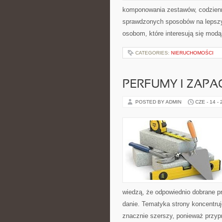
komponowania zestawów, codzienny
sprawdzonych sposobów na lepszy 
osobom, które interesują się modą
CATEGORIES:
NIERUCHOMOŚCI
PERFUMY I ZAPA
POSTED BY ADMIN
CZE - 14 -
wiedzą, że odpowiednio dobrane pr
danie. Tematyka strony koncentruj
znacznie szerszy, ponieważ przyp