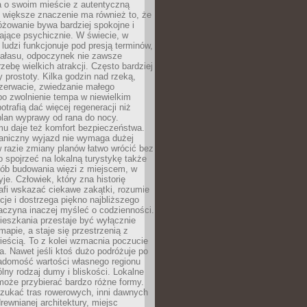
a o swoim mieście z autentyczną
 większe znaczenie ma również to, że
óżowanie bywa bardziej spokojne i
ające psychicznie. W świecie, w
 ludzi funkcjonuje pod presją terminów,
 hałasu, odpoczynek nie zawsze
zebę wielkich atrakcji. Często bardziej
 prostoty. Kilka godzin nad rzeką,
ezerwacie, zwiedzanie małego
o zwolnienie tempa w niewielkim
otrafią dać więcej regeneracji niż
plan wyprawy od rana do nocy.
mu daje też komfort bezpieczeństwa.
aniczny wyjazd nie wymaga dużej
 w razie zmiany planów łatwo wrócić bez
o spojrzeć na lokalną turystykę także
sób budowania więzi z miejscem, w
yje. Człowiek, który zna historię
rafi wskazać ciekawe zakątki, rozumie
ycje i dostrzega piękno najbliższego
aczyna inaczej myśleć o codzienności.
ieszkania przestaje być wyłącznie
apie, a staje się przestrzenią z
ieścią. To z kolei wzmacnia poczucie
a. Nawet jeśli ktoś dużo podróżuje po
iadomość wartości własnego regionu
lny rodzaj dumy i bliskości. Lokalne
może przybierać bardzo różne formy.
szukać tras rowerowych, inni dawnych
 drewnianej architektury, miejsc