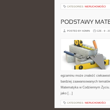
CATEGORIES:
NIERUCHOMOŚCI
PODSTAWY MAT
POSTED BY ADMIN
CZE - 9 - 2
egzaminu może znaleźć ciekawost
bardziej zaawansowanych temató
Matematyka w Codziennym Życiu. 
jako […]
CATEGORIES:
NIERUCHOMOŚCI