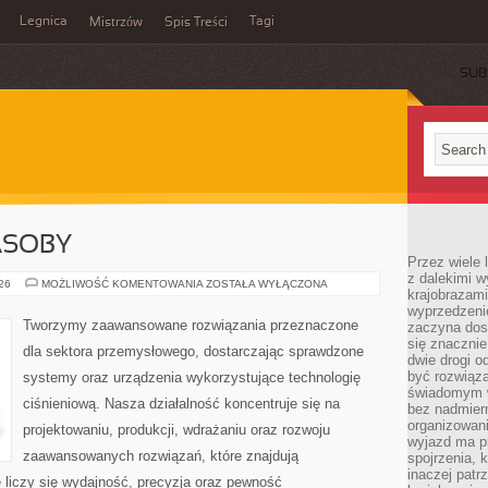
Legnica
Tagi
Mistrzów
Spis Treści
SUB
ASOBY
Przez wiele 
z dalekimi w
ENERGETYKA
026
MOŻLIWOŚĆ KOMENTOWANIA
ZOSTAŁA WYŁĄCZONA
krajobrazam
I
ZASOBY
wyprzedzeni
Tworzymy zaawansowane rozwiązania przeznaczone
zaczyna dost
się znacznie
dla sektora przemysłowego, dostarczając sprawdzone
dwie drogi o
być rozwiąz
systemy oraz urządzenia wykorzystujące technologię
świadomym 
ciśnieniową. Nasza działalność koncentruje się na
bez nadmier
organizowani
projektowaniu, produkcji, wdrażaniu oraz rozwoju
wyjazd ma p
zaawansowanych rozwiązań, które znajdują
spojrzenia, 
inaczej patrz
 liczy się wydajność, precyzja oraz pewność