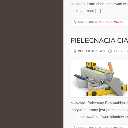
osobach, które chcą poznawać ws
szukają treści […]
CATEGORIES:
NIERUCHOMOŚCI
PIELĘGNACJA CI
POSTED BY ADMIN
CZE - 20 -
o wygląd. Polecamy Eko-makijaż 
motywem strony jest prezentacja 
zainteresować zarówno klientów in
CATEGORIES:
NIERUCHOMOŚCI