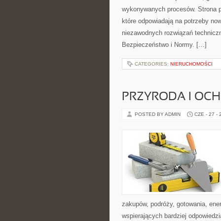
wykonywanych procesów. Strona pre
które odpowiadają na potrzeby no
niezawodnych rozwiązań technicz
Bezpieczeństwo i Normy. […]
CATEGORIES:
NIERUCHOMOŚCI
PRZYRODA I OC
POSTED BY ADMIN
CZE - 27 -
zakupów, podróży, gotowania, ener
wspierających bardziej odpowiedzi