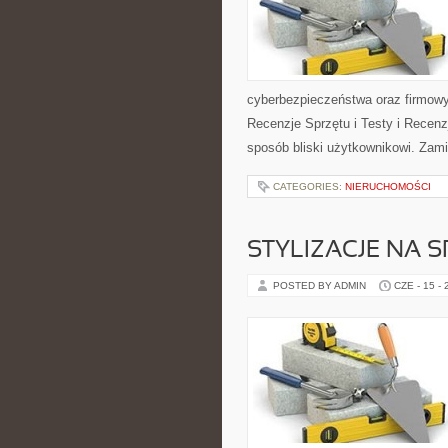
cyberbezpieczeństwa oraz firmowy
Recenzje Sprzętu i Testy i Recenz
sposób bliski użytkownikowi. Zami
CATEGORIES:
NIERUCHOMOŚCI
STYLIZACJE NA 
POSTED BY ADMIN
CZE - 15 -