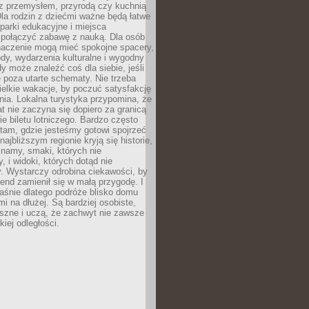
z przemysłem, przyrodą czy kuchnią
Dla rodzin z dziećmi ważne będą łatwe
 parki edukacyjne i miejsca
 połączyć zabawę z nauką. Dla osób
naczenie mogą mieć spokojne spacery,
ody, wydarzenia kulturalne i wygodny
y może znaleźć coś dla siebie, jeśli
e poza utarte schematy. Nie trzeba
elkie wakacje, by poczuć satysfakcję
ia. Lokalna turystyka przypomina, że
t nie zaczyna się dopiero za granicą
ie biletu lotniczego. Bardzo często
tam, gdzie jesteśmy gotowi spojrzeć
ajbliższym regionie kryją się historie,
znamy, smaki, których nie
, i widoki, których dotąd nie
. Wystarczy odrobina ciekawości, by
nd zamienił się w małą przygodę. I
aśnie dlatego podróże blisko domu
mi na dłużej. Są bardziej osobiste,
szne i uczą, że zachwyt nie zawsze
iej odległości.