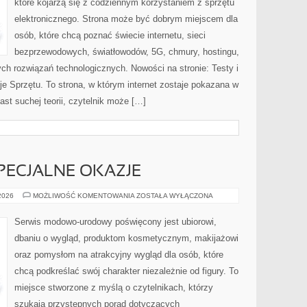
które kojarzą się z codziennym korzystaniem z sprzętu
elektronicznego. Strona może być dobrym miejscem dla
osób, które chcą poznać świecie internetu, sieci
bezprzewodowych, światłowodów, 5G, chmury, hostingu,
ch rozwiązań technologicznych. Nowości na stronie: Testy i
je Sprzętu. To strona, w którym internet zostaje pokazana w
ast suchej teorii, czytelnik może […]
SPECJALNE OKAZJE
STYLIZACJE
 2026
MOŻLIWOŚĆ KOMENTOWANIA
ZOSTAŁA WYŁĄCZONA
NA
SPECJALNE
OKAZJE
Serwis modowo-urodowy poświęcony jest ubiorowi,
dbaniu o wygląd, produktom kosmetycznym, makijażowi
oraz pomysłom na atrakcyjny wygląd dla osób, które
chcą podkreślać swój charakter niezależnie od figury. To
miejsce stworzone z myślą o czytelnikach, którzy
szukają przystępnych porad dotyczących