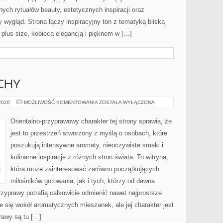
ch rytuałów beauty, estetycznych inspiracji oraz
wygląd. Strona łączy inspiracyjny ton z tematyką bliską
 plus size, kobiecą elegancją i pięknem w […]
CHY
PERFUMY
 2026
MOŻLIWOŚĆ KOMENTOWANIA
ZOSTAŁA WYŁĄCZONA
I
ZAPACHY
Orientalno-przyprawowy charakter tej strony sprawia, że
jest to przestrzeń stworzony z myślą o osobach, które
poszukują intensywne aromaty, nieoczywiste smaki i
kulinarne inspiracje z różnych stron świata. To witryna,
która może zainteresować zarówno początkujących
miłośników gotowania, jak i tych, którzy od dawna
zyprawy potrafią całkowicie odmienić nawet najprostsze
e się wokół aromatycznych mieszanek, ale jej charakter jest
rawy są tu […]