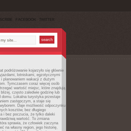
SCRIBE
FACEBOOK
TWITTER
lat podróżowanie kojarzyło się głównie
yjazdami, lotniskami, egzotycznymi
i i planowaniem wakacji z dużym
em. Tymczasem coraz więcej osób
rzegać wartość miejsc, które znajdują
 bliżej, często zaledwie godzinę lub
d domu. Lokalna turystyka przestaje
aniem zastępczym, a staje się
wyborem. Daje możliwość odpoczynku
nych kosztów, bez długiego
a i bez poczucia, że tylko daleki
rawdziwą wartość. To zmiana
która sprawia, że człowiek zaczyna
eć na własny region, jego historię,