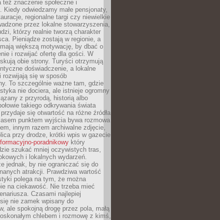
 też znaczenie społeczne i
. Kiedy odwiedzamy małe pensjonaty,
auracje, regionalne targi czy niewielkie
wadzone przez lokalne stowarzyszenia,
dzi, którzy realnie tworzą charakter
ca. Pieniądze zostają w regionie, a
mają większą motywację, by dbać o
nie i rozwijać ofertę dla gości. W
yskują obie strony. Turyści otrzymują
entyczne doświadczenie, a lokalne
 rozwijają się w sposób
y. To szczególnie ważne tam, gdzie
tyka nie dociera, ale istnieje ogromny
iązany z przyrodą, historią albo
połowie takiego odkrywania świata
e przydaje się otwartość na różne źródła
 Czasem punktem wyjścia bywa rozmowa
em, innym razem archiwalne zdjęcie,
blica przy drodze, krótki wpis w gazecie
informacyjno-poradnikowy
który
zie szukać mniej oczywistych tras,
okowych i lokalnych wydarzeń.
e jednak, by nie ograniczać się do
znanych atrakcji. Prawdziwa wartość
ystyki polega na tym, że można
ie na ciekawość. Nie trzeba mieć
nariusza. Czasami najlepiej
 się nie zamek wpisany do
, ale spokojną drogę przez pola, małą
 doskonałym chlebem i rozmowę z kimś,