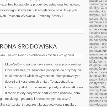
krajobraz i 
zaskoczonych
zentuje bogatą ofertę produktów, usług oraz technologii,
okolicy. Cz
woczesnego przemysłu i przedsiębiorstw poszukujących
miasteczka, 
budynki, nie 
nych. Polecam Wyzwania i Problemy Branży i
potencjałem
rozmowa z k
znalezione w
istnieją mie
Lokalna tury
na odhaczani
na odkrywan
muzeum prow
HRONA ŚRODOWISKA
ukryty międ
poprowadzona
gospodarstw
PRZYRODA
 2026
MOŻLIWOŚĆ KOMENTOWANIA
ZOSTAŁA WYŁĄCZONA
regionalnych
I
OCHRONA
blisko domu 
ŚRODOWISKA
Ekos-Sułów to wartościowy serwis poświęcony ekologii,
długiego ur
noclegów an
który pokazuje, że świadome podejście do przyrody nie
planu. Czasa
musi oznaczać wielkich wyrzeczeń, skomplikowanych
dzień weeke
pracy. Taka 
decyzji ani kosztownych zmian. To przestrzeń, w
elastyczna i
czemu można
którym czytelnik może znaleźć porady, ciekawostki oraz
ważne, loka
rzetelne teksty dotyczące codziennych wyborów, domu,
emocjonujące
najwięcej sa
gii, recyklingu, przyrody i nowoczesnych rozwiązań
pozornie zna
alny styl życia. Strona została przygotowana z myślą o
niewidoczne