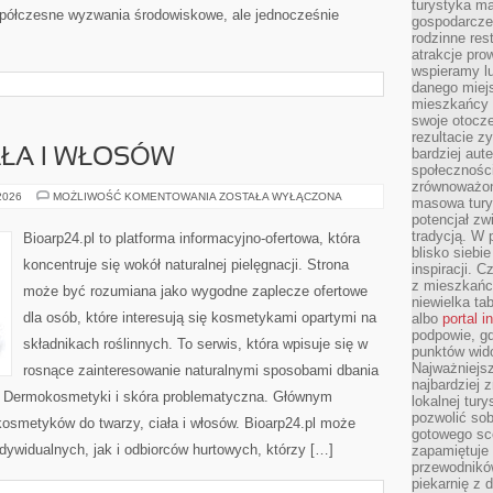
turystyka ma
półczesne wyzwania środowiskowe, ale jednocześnie
gospodarcze
rodzinne rest
atrakcje pro
wspieramy lu
danego miejs
mieszkańcy 
swoje otocze
rezultacie z
bardziej aut
AŁA I WŁOSÓW
społeczności
zrównoważon
PIELĘGNACJA
 2026
MOŻLIWOŚĆ KOMENTOWANIA
ZOSTAŁA WYŁĄCZONA
masowa turys
CIAŁA
potencjał zw
I
WŁOSÓW
tradycją. W 
Bioarp24.pl to platforma informacyjno-ofertowa, która
blisko siebi
koncentruje się wokół naturalnej pielęgnacji. Strona
inspiracji.
z mieszkańc
może być rozumiana jako wygodne zaplecze ofertowe
niewielka ta
dla osób, które interesują się kosmetykami opartymi na
albo
portal 
podpowie, gd
składnikach roślinnych. To serwis, która wpisuje się w
punktów wid
Najważniejsz
rosnące zainteresowanie naturalnymi sposobami dbania
najbardziej 
i Dermokosmetyki i skóra problematyczna. Głównym
lokalnej tur
pozwolić sob
kosmetyków do twarzy, ciała i włosów. Bioarp24.pl może
gotowego sce
dywidualnych, jak i odbiorców hurtowych, którzy […]
zapamiętuje
przewodników
piekarnię z