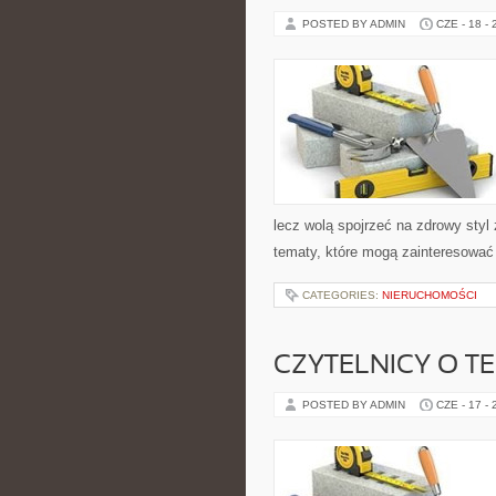
POSTED BY ADMIN
CZE - 18 -
lecz wolą spojrzeć na zdrowy styl 
tematy, które mogą zainteresować 
CATEGORIES:
NIERUCHOMOŚCI
CZYTELNICY O T
POSTED BY ADMIN
CZE - 17 -