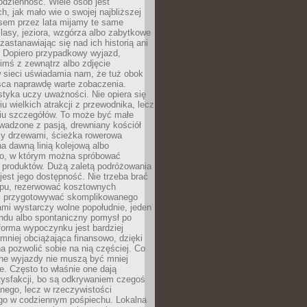
codzienność. Wiele osób jest
, jak mało wie o swojej najbliższej
asem przez lata mijamy te same
lasy, jeziora, wzgórza albo zabytkowe
zastanawiając się nad ich historią ani
. Dopiero przypadkowy wyjazd,
imś z zewnątrz albo zdjęcie
 sieci uświadamia nam, że tuż obok
jsca naprawdę warte zobaczenia.
styka uczy uważności. Nie opiera się
u wielkich atrakcji z przewodnika, lecz
iu szczegółów. To może być małe
adzone z pasją, drewniany kościół
zy drzewami, ścieżka rowerowa
 dawną linią kolejową albo
o, w którym można spróbować
 produktów. Dużą zaletą podróżowania
jest jego dostępność. Nie trzeba brać
lopu, rezerwować kosztownych
i przygotowywać skomplikowanego
mi wystarczy wolne popołudnie, jeden
ndu albo spontaniczny pomysł po
forma wypoczynku jest bardziej
 mniej obciążająca finansowo, dzięki
 pozwolić sobie na nią częściej. Co
lne wyjazdy nie muszą być mniej
. Często to właśnie one dają
tysfakcji, bo są odkrywaniem czegoś
nego, lecz w rzeczywistości
go w codziennym pośpiechu. Lokalna