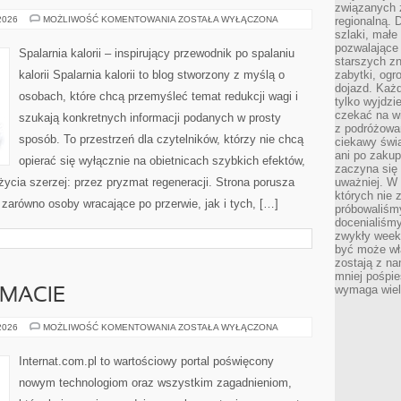
związanych 
MOTYWACJA
 2026
MOŻLIWOŚĆ KOMENTOWANIA
ZOSTAŁA WYŁĄCZONA
regionalną. 
I
szlaki, małe
PSYCHOLOGIA
pozwalające
ODCHUDZANIA
Spalarnia kalorii – inspirujący przewodnik po spalaniu
starszych z
kalorii Spalarnia kalorii to blog stworzony z myślą o
zabytki, ogr
dojazd. Każd
osobach, które chcą przemyśleć temat redukcji wagi i
tylko wyjdzi
czekać na wi
szukają konkretnych informacji podanych w prosty
z podróżowan
sposób. To przestrzeń dla czytelników, którzy nie chcą
ciekawy świa
ani po zakup
opierać się wyłącznie na obietnicach szybkich efektów,
zaczyna się 
życia szerzej: przez pryzmat regeneracji. Strona porusza
uważniej. W n
których nie 
zarówno osoby wracające po przerwie, jak i tych, […]
próbowaliśmy
docenialiśmy
zwykły weeke
być może wł
zostają z na
mniej pośpie
wymaga wielk
EMACIE
CZYTELNICY
 2026
MOŻLIWOŚĆ KOMENTOWANIA
ZOSTAŁA WYŁĄCZONA
O
TEMACIE
Internat.com.pl to wartościowy portal poświęcony
nowym technologiom oraz wszystkim zagadnieniom,