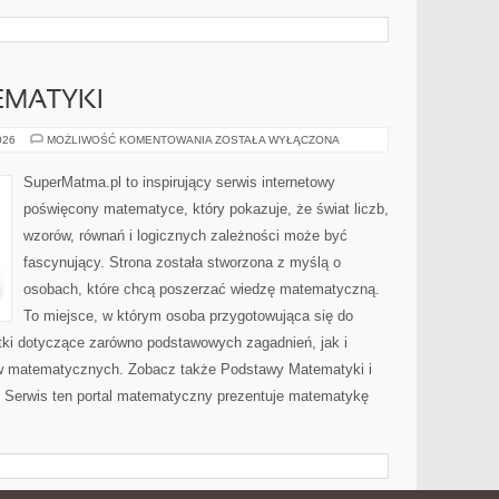
EMATYKI
PODSTAWY
026
MOŻLIWOŚĆ KOMENTOWANIA
ZOSTAŁA WYŁĄCZONA
MATEMATYKI
SuperMatma.pl to inspirujący serwis internetowy
poświęcony matematyce, który pokazuje, że świat liczb,
wzorów, równań i logicznych zależności może być
fascynujący. Strona została stworzona z myślą o
osobach, które chcą poszerzać wiedzę matematyczną.
To miejsce, w którym osoba przygotowująca się do
ki dotyczące zarówno podstawowych zagadnień, jak i
w matematycznych. Zobacz także Podstawy Matematyki i
Serwis ten portal matematyczny prezentuje matematykę