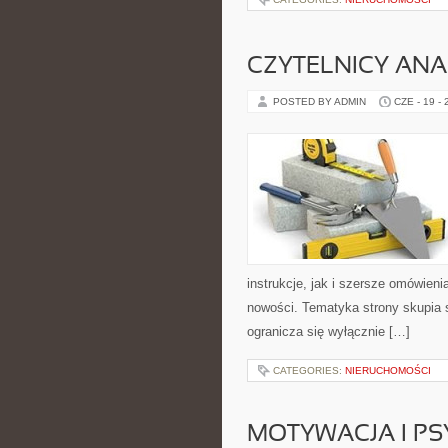
CZYTELNICY ANA
POSTED BY ADMIN
CZE - 19 -
instrukcje, jak i szersze omówieni
nowości. Tematyka strony skupia s
ogranicza się wyłącznie […]
CATEGORIES:
NIERUCHOMOŚCI
MOTYWACJA I P