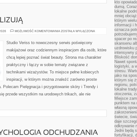
kto opowiad
dumą. Coraz
lokalne podr
mniej obciąż
LIZUJĄ
którym wielu
informacji i
oznacza potr
CZYTELNICY
 2026
MOŻLIWOŚĆ KOMENTOWANIA
ZOSTAŁA WYŁĄCZONA
potrzebujemy
ANALIZUJĄ
spacer po r
Studio Veriss to nowoczesny serwis poświęcony
skansenu alb
uzdrowisku p
makijażowi oraz codziennym inspiracjom dla osób, które
intensywny 
Bliskość do
chcą lepiej poznać świat beauty. Strona ma charakter
Nawet spont
praktyczny i łączy w sobie tematy związane z
logistyki, a
stresu. Wart
technikami wizażystów. To miejsce pełne kobiecych
jako na spo
inspiracji, w którym można znaleźć zarówno proste
którym się ż
regionu, pot
a. Polecam Pielęgnacja i przygotowanie skóry i Trendy i
lokalne trad
otoczenia, z
ię przede wszystkim na urodowych trikach, ale nie
Miejsce zam
punktem na m
własną opow
zakorzenieni
świecie, św
daje szczegó
odkrywanie 
Jedni będą 
SYCHOLOGIA ODCHUDZANIA
fortyfikacji,