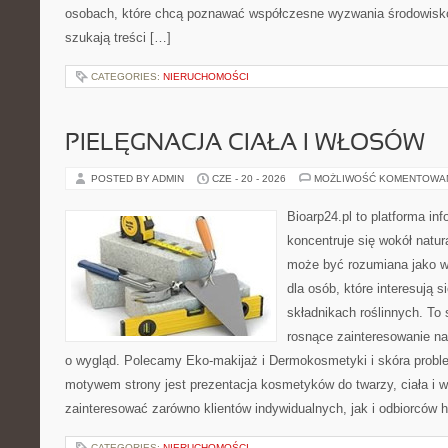
osobach, które chcą poznawać współczesne wyzwania środowisko
szukają treści […]
CATEGORIES:
NIERUCHOMOŚCI
PIELĘGNACJA CIAŁA I WŁOSÓW
POSTED BY ADMIN
CZE - 20 - 2026
MOŻLIWOŚĆ KOMENTOWA
Bioarp24.pl to platforma in
koncentruje się wokół natura
może być rozumiana jako w
dla osób, które interesują 
składnikach roślinnych. To 
rosnące zainteresowanie n
o wygląd. Polecamy Eko-makijaż i Dermokosmetyki i skóra prob
motywem strony jest prezentacja kosmetyków do twarzy, ciała i 
zainteresować zarówno klientów indywidualnych, jak i odbiorców 
CATEGORIES:
NIERUCHOMOŚCI