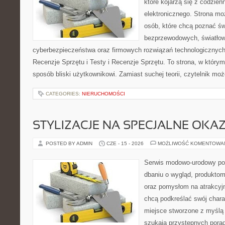
które kojarzą się z codzie
elektronicznego. Strona m
osób, które chcą poznać świ
bezprzewodowych, światłow
cyberbezpieczeństwa oraz firmowych rozwiązań technologicznych.
Recenzje Sprzętu i Testy i Recenzje Sprzętu. To strona, w którym
sposób bliski użytkownikowi. Zamiast suchej teorii, czytelnik mo
CATEGORIES:
NIERUCHOMOŚCI
STYLIZACJE NA SPECJALNE OKAZ
POSTED BY ADMIN
CZE - 15 - 2026
MOŻLIWOŚĆ KOMENTOWA
Serwis modowo-urodowy poś
dbaniu o wygląd, produkto
oraz pomysłom na atrakcyjn
chcą podkreślać swój charak
miejsce stworzone z myślą 
szukają przystępnych pora