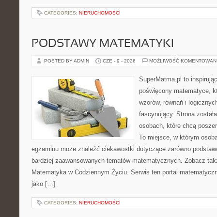
CATEGORIES:
NIERUCHOMOŚCI
PODSTAWY MATEMATYKI
POSTED BY ADMIN
CZE - 9 - 2026
MOŻLIWOŚĆ KOMENTOWAN
SuperMatma.pl to inspirując
poświęcony matematyce, któ
wzorów, równań i logicznyc
fascynujący. Strona został
osobach, które chcą posze
To miejsce, w którym osoba
egzaminu może znaleźć ciekawostki dotyczące zarówno podstawo
bardziej zaawansowanych tematów matematycznych. Zobacz tak
Matematyka w Codziennym Życiu. Serwis ten portal matematycz
jako […]
CATEGORIES:
NIERUCHOMOŚCI