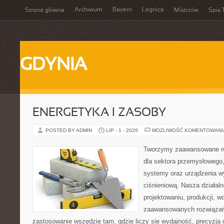
Archiwum
Bayern
Legnica
Strona główna
Mistrzów
Spis 
GDYNIA
ENERGETYKA I ZASOBY
POSTED BY ADMIN
LIP - 1 - 2026
MOŻLIWOŚĆ KOMENTOWAN
Tworzymy zaawansowane ro
dla sektora przemysłowego
systemy oraz urządzenia w
ciśnieniową. Nasza działaln
projektowaniu, produkcji, w
zaawansowanych rozwiązań,
zastosowanie wszędzie tam, gdzie liczy się wydajność, precyzja