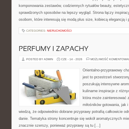
komponowania zestawów, codziennych rytuałów beauty, estetyczny
sprawdzonych sposobów na lepszy wygląd. Strona łączy inspiracy
osobom, które interesują się modą plus size, kobiecą elegancją i
CATEGORIES:
NIERUCHOMOŚCI
PERFUMY I ZAPACHY
POSTED BY ADMIN
CZE - 14 - 2026
MOŻLIWOŚĆ KOMENTOWA
Orientalno-przyprawowy char
jest to przestrzeń stworzon
poszukują intensywne aroma
kulinarne inspiracje z różny
która może zainteresować 
miłośników gotowania, jak i
wiedzą, że odpowiednio dobrane przyprawy potrafią całkowicie od
danie. Tematyka strony koncentruje się wokół aromatycznych miesz
znacznie szerszy, ponieważ przyprawy są tu […]