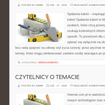
POSTED BY ADMIN
CZE - 18 - 2026
MOŻLIWOŚĆ KOMENTOWA
Spalarnia kalorii – inspiruj
kalorii Spalarnia kalorii to
osobach, które chcą przemy
szukają konkretnych inform
sposób. To przestrzeń dla c
opierać się wyłącznie na ob
lecz wolą spojrzeć na zdrowy styl życia szerzej: przez pryzmat re
tematy, które mogą zainteresować zarówno osoby wracające po prz
CATEGORIES:
NIERUCHOMOŚCI
CZYTELNICY O TEMACIE
POSTED BY ADMIN
CZE - 17 - 2026
MOŻLIWOŚĆ KOMENTOWA
Internat.com.pl to wartości
nowym technologiom oraz 