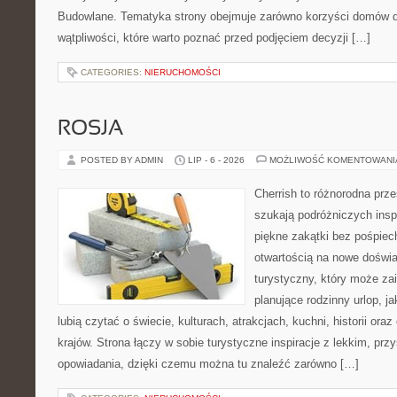
Budowlane. Tematyka strony obejmuje zarówno korzyści domów dr
wątpliwości, które warto poznać przed podjęciem decyzji […]
CATEGORIES:
NIERUCHOMOŚCI
ROSJA
POSTED BY ADMIN
LIP - 6 - 2026
MOŻLIWOŚĆ KOMENTOWAN
Cherrish to różnorodna prze
szukają podróżniczych insp
piękne zakątki bez pośpiec
otwartością na nowe doświa
turystyczny, który może z
planujące rodzinny urlop, ja
lubią czytać o świecie, kulturach, atrakcjach, kuchni, historii ora
krajów. Strona łączy w sobie turystyczne inspiracje z lekkim, p
opowiadania, dzięki czemu można tu znaleźć zarówno […]