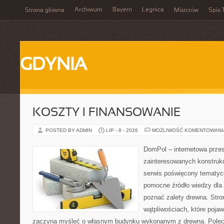
Archiwum
Bayern
Legnica
Strona główna
Mistrzów
Spis 
GDYNIA
KOSZTY I FINANSOWANIE
POSTED BY ADMIN
LIP - 8 - 2026
MOŻLIWOŚĆ KOMENTOWAN
DomPol – internetowa przes
zainteresowanych konstruk
serwis poświęcony tematyc
pomocne źródło wiedzy dla o
poznać zalety drewna. Stro
wątpliwościach, które pojaw
zaczyna myśleć o własnym budynku wykonanym z drewna. Polec