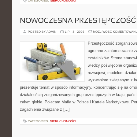
CATEGORIES:
NIERUCHOMOŚCI
NOWOCZESNA PRZESTĘPCZOŚĆ
POSTED BY ADMIN
LIP - 4 - 2026
MOŻLIWOŚĆ KOMENTOWAN
Przestępczość zorganizowan
ogromne zainteresowanie za
czytelników. Strona stano
wiedzy poświęcone organiz
rozwojowi, modelom działan
wyzwaniom związanym z b
prezentuje temat w sposób informacyjny, koncentrując się na om
działalnością zorganizowanych grup przestępczych w kraju, pańs
całym globie. Polecam Mafia w Polsce i Kartele Narkotykowe. Por
zagadnienia związane z […]
CATEGORIES:
NIERUCHOMOŚCI