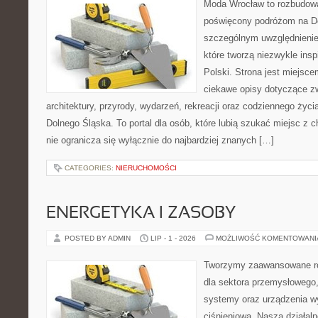
Moda Wrocław to rozbudowa
poświęcony podróżom na D
szczególnym uwzględnienie
które tworzą niezwykle insp
Polski. Strona jest miejsc
ciekawe opisy dotyczące zwie
architektury, przyrody, wydarzeń, rekreacji oraz codziennego życ
Dolnego Śląska. To portal dla osób, które lubią szukać miejsc z
nie ogranicza się wyłącznie do najbardziej znanych […]
CATEGORIES:
NIERUCHOMOŚCI
ENERGETYKA I ZASOBY
POSTED BY ADMIN
LIP - 1 - 2026
MOŻLIWOŚĆ KOMENTOWAN
Tworzymy zaawansowane ro
dla sektora przemysłowego
systemy oraz urządzenia w
ciśnieniową. Nasza działaln