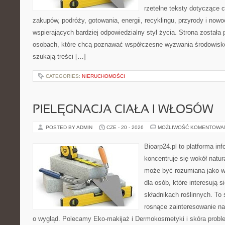
rzetelne teksty dotyczące
zakupów, podróży, gotowania, energii, recyklingu, przyrody i no
wspierających bardziej odpowiedzialny styl życia. Strona została
osobach, które chcą poznawać współczesne wyzwania środowisko
szukają treści […]
CATEGORIES:
NIERUCHOMOŚCI
PIELĘGNACJA CIAŁA I WŁOSÓW
POSTED BY ADMIN
CZE - 20 - 2026
MOŻLIWOŚĆ KOMENTOWA
Bioarp24.pl to platforma in
koncentruje się wokół natura
może być rozumiana jako w
dla osób, które interesują 
składnikach roślinnych. To 
rosnące zainteresowanie n
o wygląd. Polecamy Eko-makijaż i Dermokosmetyki i skóra prob