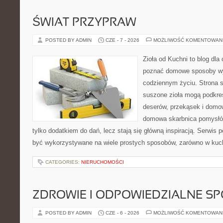
ŚWIAT PRZYPRAW
POSTED BY ADMIN
CZE - 7 - 2026
MOŻLIWOŚĆ KOMENTOWAN
Zioła od Kuchni to blog dla 
poznać domowe sposoby wy
codziennym życiu. Strona s
suszone zioła mogą podkreś
deserów, przekąsek i domo
domowa skarbnica pomysłów
tylko dodatkiem do dań, lecz stają się główną inspiracją. Serwis
być wykorzystywane na wiele prostych sposobów, zarówno w kuchn
CATEGORIES:
NIERUCHOMOŚCI
ZDROWIE I ODPOWIEDZIALNE S
POSTED BY ADMIN
CZE - 6 - 2026
MOŻLIWOŚĆ KOMENTOWAN