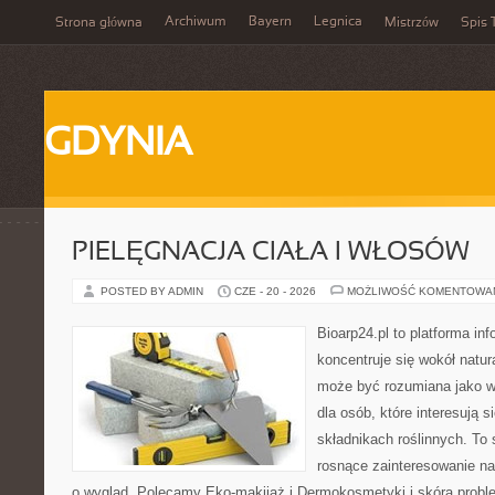
Archiwum
Bayern
Legnica
Strona główna
Mistrzów
Spis 
GDYNIA
PIELĘGNACJA CIAŁA I WŁOSÓW
POSTED BY ADMIN
CZE - 20 - 2026
MOŻLIWOŚĆ KOMENTOWA
Bioarp24.pl to platforma in
koncentruje się wokół natura
może być rozumiana jako w
dla osób, które interesują 
składnikach roślinnych. To 
rosnące zainteresowanie n
o wygląd. Polecamy Eko-makijaż i Dermokosmetyki i skóra prob