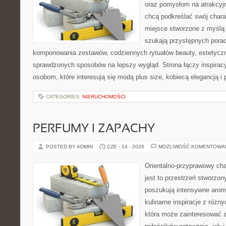
oraz pomysłom na atrakcyjn
chcą podkreślać swój charak
miejsce stworzone z myślą 
szukają przystępnych pora
komponowania zestawów, codziennych rytuałów beauty, estetyczny
sprawdzonych sposobów na lepszy wygląd. Strona łączy inspiracy
osobom, które interesują się modą plus size, kobiecą elegancją i
CATEGORIES:
NIERUCHOMOŚCI
PERFUMY I ZAPACHY
POSTED BY ADMIN
CZE - 14 - 2026
MOŻLIWOŚĆ KOMENTOWA
Orientalno-przyprawowy char
jest to przestrzeń stworzon
poszukują intensywne aroma
kulinarne inspiracje z różny
która może zainteresować 