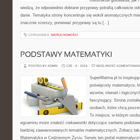
miłośników gotowania, jak i
wiedzą, że odpowiednio dobrane przyprawy potrafią całkowicie od
danie. Tematyka strony koncentruje się wokół aromatycznych miesz
znacznie szerszy, ponieważ przyprawy są tu […]
CATEGORIES:
NIERUCHOMOŚCI
PODSTAWY MATEMATYKI
POSTED BY ADMIN
CZE - 9 - 2026
MOŻLIWOŚĆ KOMENTOWAN
SuperMatma.pl to inspirując
poświęcony matematyce, któ
wzorów, równań i logicznyc
fascynujący. Strona został
osobach, które chcą posze
To miejsce, w którym osoba
egzaminu może znaleźć ciekawostki dotyczące zarówno podstawo
bardziej zaawansowanych tematów matematycznych. Zobacz tak
Matematyka w Codziennym Życiu. Serwis ten portal matematycz