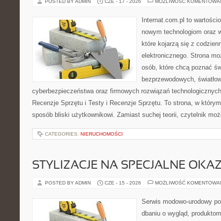
POSTED BY ADMIN
CZE - 17 - 2026
MOŻLIWOŚĆ KOMENTOWA
Internat.com.pl to wartości
nowym technologiom oraz 
które kojarzą się z codzie
elektronicznego. Strona m
osób, które chcą poznać świ
bezprzewodowych, światłow
cyberbezpieczeństwa oraz firmowych rozwiązań technologicznych.
Recenzje Sprzętu i Testy i Recenzje Sprzętu. To strona, w którym
sposób bliski użytkownikowi. Zamiast suchej teorii, czytelnik mo
CATEGORIES:
NIERUCHOMOŚCI
STYLIZACJE NA SPECJALNE OKAZ
POSTED BY ADMIN
CZE - 15 - 2026
MOŻLIWOŚĆ KOMENTOWA
Serwis modowo-urodowy poś
dbaniu o wygląd, produkto