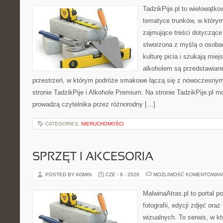
TadzikPije.pl to wielowątk
tematyce trunków, w który
zajmujące treści dotyczące
stworzona z myślą o osoba
kulturę picia i szukają mie
alkoholem są przedstawian
przestrzeń, w którym podróże smakowe łączą się z nowoczesnym
stronie TadzikPije i Alkohole Premium. Na stronie TadzikPije.pl m
prowadzą czytelnika przez różnorodny […]
CATEGORIES:
NIERUCHOMOŚCI
SPRZĘT I AKCESORIA
POSTED BY ADMIN
CZE - 6 - 2026
MOŻLIWOŚĆ KOMENTOWAN
MalwinaAtras.pl to portal 
fotografii, edycji zdjęć ora
wizualnych. To serwis, w kt