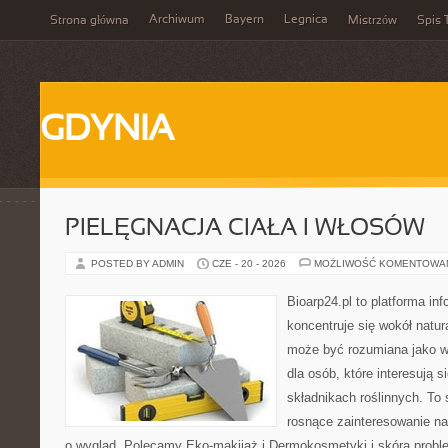
Archiwum
Bayern
Legnica
Strona główna
Mistrzów
Spis 
GDYNIA
PIELĘGNACJA CIAŁA I WŁOSÓW
POSTED BY ADMIN
CZE - 20 - 2026
MOŻLIWOŚĆ KOMENTOWA
Bioarp24.pl to platforma in
koncentruje się wokół natura
może być rozumiana jako w
dla osób, które interesują 
składnikach roślinnych. To 
rosnące zainteresowanie n
o wygląd. Polecamy Eko-makijaż i Dermokosmetyki i skóra prob