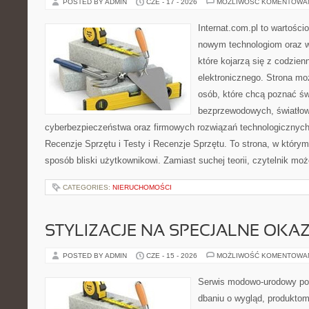
POSTED BY ADMIN
CZE - 17 - 2026
MOŻLIWOŚĆ KOMENTOWA
Internat.com.pl to wartości
nowym technologiom oraz 
które kojarzą się z codzie
elektronicznego. Strona m
osób, które chcą poznać świ
bezprzewodowych, światłow
cyberbezpieczeństwa oraz firmowych rozwiązań technologicznych.
Recenzje Sprzętu i Testy i Recenzje Sprzętu. To strona, w którym
sposób bliski użytkownikowi. Zamiast suchej teorii, czytelnik mo
CATEGORIES:
NIERUCHOMOŚCI
STYLIZACJE NA SPECJALNE OKAZ
POSTED BY ADMIN
CZE - 15 - 2026
MOŻLIWOŚĆ KOMENTOWA
Serwis modowo-urodowy poś
dbaniu o wygląd, produkto