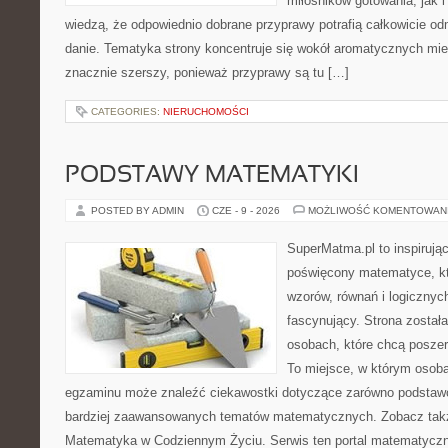
miłośników gotowania, jak i
wiedzą, że odpowiednio dobrane przyprawy potrafią całkowicie od
danie. Tematyka strony koncentruje się wokół aromatycznych miesz
znacznie szerszy, ponieważ przyprawy są tu […]
CATEGORIES:
NIERUCHOMOŚCI
PODSTAWY MATEMATYKI
POSTED BY ADMIN
CZE - 9 - 2026
MOŻLIWOŚĆ KOMENTOWAN
SuperMatma.pl to inspirując
poświęcony matematyce, któ
wzorów, równań i logicznyc
fascynujący. Strona został
osobach, które chcą posze
To miejsce, w którym osoba
egzaminu może znaleźć ciekawostki dotyczące zarówno podstawo
bardziej zaawansowanych tematów matematycznych. Zobacz tak
Matematyka w Codziennym Życiu. Serwis ten portal matematycz