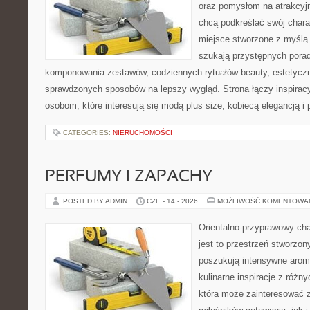
oraz pomysłom na atrakcyjn
chcą podkreślać swój charak
miejsce stworzone z myślą 
szukają przystępnych pora
komponowania zestawów, codziennych rytuałów beauty, estetyczny
sprawdzonych sposobów na lepszy wygląd. Strona łączy inspiracy
osobom, które interesują się modą plus size, kobiecą elegancją i
CATEGORIES:
NIERUCHOMOŚCI
PERFUMY I ZAPACHY
POSTED BY ADMIN
CZE - 14 - 2026
MOŻLIWOŚĆ KOMENTOWA
Orientalno-przyprawowy char
jest to przestrzeń stworzon
poszukują intensywne aroma
kulinarne inspiracje z różny
która może zainteresować 