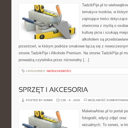
TadzikPije.pl to wielowątk
tematyce trunków, w który
zajmujące treści dotyczące
stworzona z myślą o osoba
kulturę picia i szukają mie
alkoholem są przedstawian
przestrzeń, w którym podróże smakowe łączą się z nowoczesnym
stronie TadzikPije i Alkohole Premium. Na stronie TadzikPije.pl m
prowadzą czytelnika przez różnorodny […]
CATEGORIES:
NIERUCHOMOŚCI
SPRZĘT I AKCESORIA
POSTED BY ADMIN
CZE - 6 - 2026
MOŻLIWOŚĆ KOMENTOWAN
MalwinaAtras.pl to portal 
fotografii, edycji zdjęć ora
wizualnych. To serwis, w kt