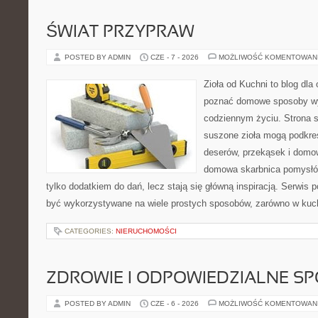
ŚWIAT PRZYPRAW
POSTED BY ADMIN
CZE - 7 - 2026
MOŻLIWOŚĆ KOMENTOWAN
Zioła od Kuchni to blog dla 
poznać domowe sposoby wy
codziennym życiu. Strona s
suszone zioła mogą podkreś
deserów, przekąsek i domo
domowa skarbnica pomysłów
tylko dodatkiem do dań, lecz stają się główną inspiracją. Serwis
być wykorzystywane na wiele prostych sposobów, zarówno w kuchn
CATEGORIES:
NIERUCHOMOŚCI
ZDROWIE I ODPOWIEDZIALNE S
POSTED BY ADMIN
CZE - 6 - 2026
MOŻLIWOŚĆ KOMENTOWAN