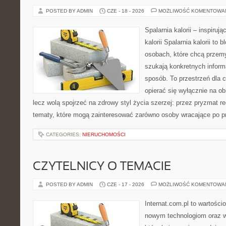
POSTED BY ADMIN
CZE - 18 - 2026
MOŻLIWOŚĆ KOMENTOWA
Spalarnia kalorii – inspiruj
kalorii Spalarnia kalorii to
osobach, które chcą przemy
szukają konkretnych inform
sposób. To przestrzeń dla c
opierać się wyłącznie na ob
lecz wolą spojrzeć na zdrowy styl życia szerzej: przez pryzmat re
tematy, które mogą zainteresować zarówno osoby wracające po prz
CATEGORIES:
NIERUCHOMOŚCI
CZYTELNICY O TEMACIE
POSTED BY ADMIN
CZE - 17 - 2026
MOŻLIWOŚĆ KOMENTOWA
Internat.com.pl to wartości
nowym technologiom oraz 