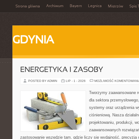
Archiwum
Bayern
Legnica
Strona główna
Mistrzów
Spis 
GDYNIA
ENERGETYKA I ZASOBY
POSTED BY ADMIN
LIP - 1 - 2026
MOŻLIWOŚĆ KOMENTOWAN
Tworzymy zaawansowane ro
dla sektora przemysłowego
systemy oraz urządzenia w
ciśnieniową. Nasza działaln
projektowaniu, produkcji, w
zaawansowanych rozwiązań,
zastosowanie wszędzie tam, gdzie liczy się wydajność, precyzja