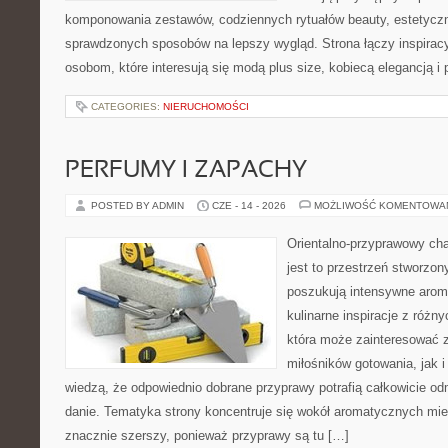
komponowania zestawów, codziennych rytuałów beauty, estetyczny
sprawdzonych sposobów na lepszy wygląd. Strona łączy inspiracy
osobom, które interesują się modą plus size, kobiecą elegancją i
CATEGORIES:
NIERUCHOMOŚCI
PERFUMY I ZAPACHY
POSTED BY ADMIN
CZE - 14 - 2026
MOŻLIWOŚĆ KOMENTOWA
Orientalno-przyprawowy char
jest to przestrzeń stworzon
poszukują intensywne aroma
kulinarne inspiracje z różny
która może zainteresować 
miłośników gotowania, jak i
wiedzą, że odpowiednio dobrane przyprawy potrafią całkowicie od
danie. Tematyka strony koncentruje się wokół aromatycznych miesz
znacznie szerszy, ponieważ przyprawy są tu […]