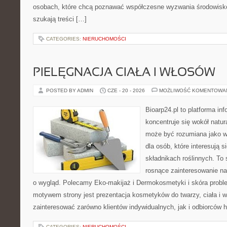
osobach, które chcą poznawać współczesne wyzwania środowisko
szukają treści […]
CATEGORIES:
NIERUCHOMOŚCI
PIELĘGNACJA CIAŁA I WŁOSÓW
POSTED BY ADMIN
CZE - 20 - 2026
MOŻLIWOŚĆ KOMENTOWA
Bioarp24.pl to platforma in
koncentruje się wokół natura
może być rozumiana jako w
dla osób, które interesują 
składnikach roślinnych. To 
rosnące zainteresowanie n
o wygląd. Polecamy Eko-makijaż i Dermokosmetyki i skóra prob
motywem strony jest prezentacja kosmetyków do twarzy, ciała i 
zainteresować zarówno klientów indywidualnych, jak i odbiorców 
CATEGORIES:
NIERUCHOMOŚCI