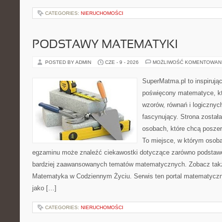
CATEGORIES:
NIERUCHOMOŚCI
PODSTAWY MATEMATYKI
POSTED BY ADMIN
CZE - 9 - 2026
MOŻLIWOŚĆ KOMENTOWAN
SuperMatma.pl to inspirując
poświęcony matematyce, któ
wzorów, równań i logicznyc
fascynujący. Strona został
osobach, które chcą posze
To miejsce, w którym osoba
egzaminu może znaleźć ciekawostki dotyczące zarówno podstawo
bardziej zaawansowanych tematów matematycznych. Zobacz tak
Matematyka w Codziennym Życiu. Serwis ten portal matematycz
jako […]
CATEGORIES:
NIERUCHOMOŚCI