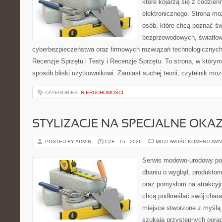
które kojarzą się z codzie
elektronicznego. Strona m
osób, które chcą poznać świ
bezprzewodowych, światłow
cyberbezpieczeństwa oraz firmowych rozwiązań technologicznych.
Recenzje Sprzętu i Testy i Recenzje Sprzętu. To strona, w którym
sposób bliski użytkownikowi. Zamiast suchej teorii, czytelnik mo
CATEGORIES:
NIERUCHOMOŚCI
STYLIZACJE NA SPECJALNE OKAZ
POSTED BY ADMIN
CZE - 15 - 2026
MOŻLIWOŚĆ KOMENTOWA
Serwis modowo-urodowy poś
dbaniu o wygląd, produkto
oraz pomysłom na atrakcyjn
chcą podkreślać swój charak
miejsce stworzone z myślą 
szukają przystępnych pora