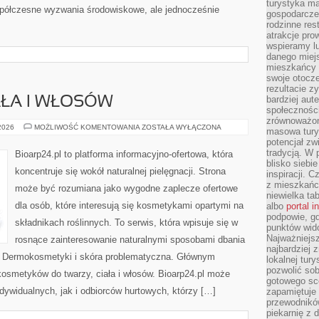
turystyka ma
półczesne wyzwania środowiskowe, ale jednocześnie
gospodarcze
rodzinne rest
atrakcje pro
wspieramy lu
danego miejs
mieszkańcy 
swoje otocze
rezultacie z
bardziej aut
AŁA I WŁOSÓW
społeczności
zrównoważon
PIELĘGNACJA
 2026
MOŻLIWOŚĆ KOMENTOWANIA
ZOSTAŁA WYŁĄCZONA
masowa turys
CIAŁA
potencjał zw
I
WŁOSÓW
tradycją. W 
Bioarp24.pl to platforma informacyjno-ofertowa, która
blisko siebi
koncentruje się wokół naturalnej pielęgnacji. Strona
inspiracji.
z mieszkańc
może być rozumiana jako wygodne zaplecze ofertowe
niewielka ta
dla osób, które interesują się kosmetykami opartymi na
albo
portal 
podpowie, gd
składnikach roślinnych. To serwis, która wpisuje się w
punktów wid
Najważniejsz
rosnące zainteresowanie naturalnymi sposobami dbania
najbardziej 
i Dermokosmetyki i skóra problematyczna. Głównym
lokalnej tur
pozwolić sob
kosmetyków do twarzy, ciała i włosów. Bioarp24.pl może
gotowego sce
dywidualnych, jak i odbiorców hurtowych, którzy […]
zapamiętuje
przewodników
piekarnię z