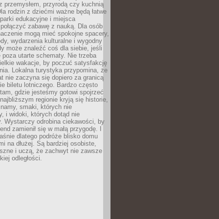
z przemysłem, przyrodą czy kuchnią
Dla rodzin z dziećmi ważne będą łatwe
 parki edukacyjne i miejsca
 połączyć zabawę z nauką. Dla osób
naczenie mogą mieć spokojne spacery,
ody, wydarzenia kulturalne i wygodny
y może znaleźć coś dla siebie, jeśli
e poza utarte schematy. Nie trzeba
elkie wakacje, by poczuć satysfakcję
ia. Lokalna turystyka przypomina, że
t nie zaczyna się dopiero za granicą
ie biletu lotniczego. Bardzo często
tam, gdzie jesteśmy gotowi spojrzeć
ajbliższym regionie kryją się historie,
znamy, smaki, których nie
, i widoki, których dotąd nie
. Wystarczy odrobina ciekawości, by
nd zamienił się w małą przygodę. I
aśnie dlatego podróże blisko domu
mi na dłużej. Są bardziej osobiste,
szne i uczą, że zachwyt nie zawsze
iej odległości.