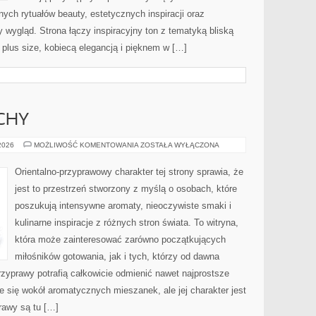
ch rytuałów beauty, estetycznych inspiracji oraz
wygląd. Strona łączy inspiracyjny ton z tematyką bliską
 plus size, kobiecą elegancją i pięknem w […]
CHY
PERFUMY
 2026
MOŻLIWOŚĆ KOMENTOWANIA
ZOSTAŁA WYŁĄCZONA
I
ZAPACHY
Orientalno-przyprawowy charakter tej strony sprawia, że
jest to przestrzeń stworzony z myślą o osobach, które
poszukują intensywne aromaty, nieoczywiste smaki i
kulinarne inspiracje z różnych stron świata. To witryna,
która może zainteresować zarówno początkujących
miłośników gotowania, jak i tych, którzy od dawna
zyprawy potrafią całkowicie odmienić nawet najprostsze
e się wokół aromatycznych mieszanek, ale jej charakter jest
rawy są tu […]