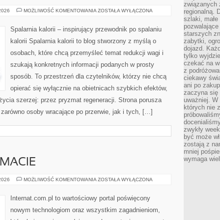
związanych 
MOTYWACJA
 2026
MOŻLIWOŚĆ KOMENTOWANIA
ZOSTAŁA WYŁĄCZONA
regionalną. 
I
szlaki, małe
PSYCHOLOGIA
pozwalające
ODCHUDZANIA
Spalarnia kalorii – inspirujący przewodnik po spalaniu
starszych z
kalorii Spalarnia kalorii to blog stworzony z myślą o
zabytki, ogr
dojazd. Każd
osobach, które chcą przemyśleć temat redukcji wagi i
tylko wyjdzi
czekać na wi
szukają konkretnych informacji podanych w prosty
z podróżowan
sposób. To przestrzeń dla czytelników, którzy nie chcą
ciekawy świa
ani po zakup
opierać się wyłącznie na obietnicach szybkich efektów,
zaczyna się 
życia szerzej: przez pryzmat regeneracji. Strona porusza
uważniej. W n
których nie 
zarówno osoby wracające po przerwie, jak i tych, […]
próbowaliśmy
docenialiśmy
zwykły weeke
być może wł
zostają z na
mniej pośpie
wymaga wielk
EMACIE
CZYTELNICY
 2026
MOŻLIWOŚĆ KOMENTOWANIA
ZOSTAŁA WYŁĄCZONA
O
TEMACIE
Internat.com.pl to wartościowy portal poświęcony
nowym technologiom oraz wszystkim zagadnieniom,