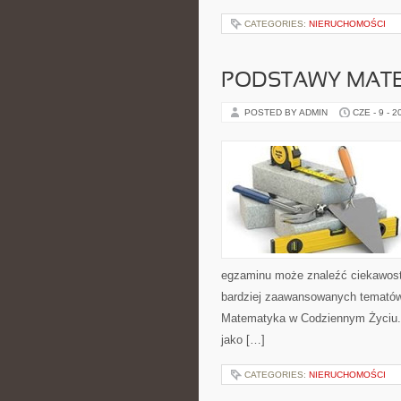
CATEGORIES:
NIERUCHOMOŚCI
PODSTAWY MAT
POSTED BY ADMIN
CZE - 9 - 2
egzaminu może znaleźć ciekawost
bardziej zaawansowanych temató
Matematyka w Codziennym Życiu. 
jako […]
CATEGORIES:
NIERUCHOMOŚCI