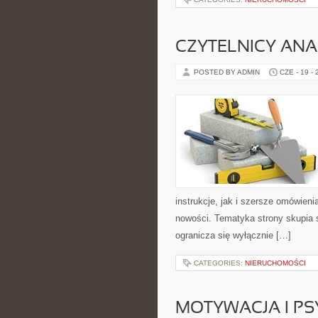
CZYTELNICY ANA
POSTED BY ADMIN
CZE - 19 -
instrukcje, jak i szersze omówieni
nowości. Tematyka strony skupia s
ogranicza się wyłącznie […]
CATEGORIES:
NIERUCHOMOŚCI
MOTYWACJA I P