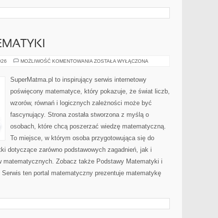
EMATYKI
PODSTAWY
026
MOŻLIWOŚĆ KOMENTOWANIA
ZOSTAŁA WYŁĄCZONA
MATEMATYKI
SuperMatma.pl to inspirujący serwis internetowy
poświęcony matematyce, który pokazuje, że świat liczb,
wzorów, równań i logicznych zależności może być
fascynujący. Strona została stworzona z myślą o
osobach, które chcą poszerzać wiedzę matematyczną.
To miejsce, w którym osoba przygotowująca się do
ki dotyczące zarówno podstawowych zagadnień, jak i
w matematycznych. Zobacz także Podstawy Matematyki i
Serwis ten portal matematyczny prezentuje matematykę