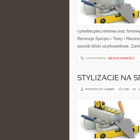
cyberbezpieczeństwa oraz firmowy
Recenzje Sprzętu i Testy i Recenz
sposób bliski użytkownikowi. Zami
CATEGORIES:
NIERUCHOMOŚCI
STYLIZACJE NA 
POSTED BY ADMIN
CZE - 15 -