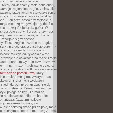
 też znaczenie społeczne i
. Kiedy odwiedzamy małe pensjonaty,
auracje, regionalne targi czy niewielkie
wadzone przez lokalne stowarzyszenia,
dzi, którzy realnie tworzą charakter
ca. Pieniądze zostają w regionie, a
mają większą motywację, by dbać o
nie i rozwijać ofertę dla gości. W
yskują obie strony. Turyści otrzymują
entyczne doświadczenie, a lokalne
 rozwijają się w sposób
y. To szczególnie ważne tam, gdzie
tyka nie dociera, ale istnieje ogromny
iązany z przyrodą, historią albo
połowie takiego odkrywania świata
e przydaje się otwartość na różne źródła
 Czasem punktem wyjścia bywa rozmowa
em, innym razem archiwalne zdjęcie,
blica przy drodze, krótki wpis w gazecie
informacyjno-poradnikowy
który
zie szukać mniej oczywistych tras,
okowych i lokalnych wydarzeń.
e jednak, by nie ograniczać się do
znanych atrakcji. Prawdziwa wartość
ystyki polega na tym, że można
ie na ciekawość. Nie trzeba mieć
nariusza. Czasami najlepiej
 się nie zamek wpisany do
, ale spokojną drogę przez pola, małą
 doskonałym chlebem i rozmowę z kimś,