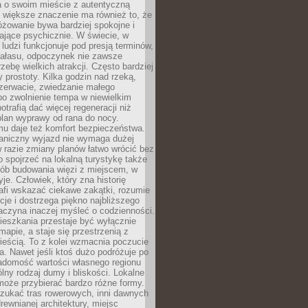
a o swoim mieście z autentyczną
 większe znaczenie ma również to, że
óżowanie bywa bardziej spokojne i
ające psychicznie. W świecie, w
 ludzi funkcjonuje pod presją terminów,
 hałasu, odpoczynek nie zawsze
zebę wielkich atrakcji. Często bardziej
 prostoty. Kilka godzin nad rzeką,
ezerwacie, zwiedzanie małego
o zwolnienie tempa w niewielkim
otrafią dać więcej regeneracji niż
plan wyprawy od rana do nocy.
mu daje też komfort bezpieczeństwa.
aniczny wyjazd nie wymaga dużej
 w razie zmiany planów łatwo wrócić bez
o spojrzeć na lokalną turystykę także
sób budowania więzi z miejscem, w
yje. Człowiek, który zna historię
rafi wskazać ciekawe zakątki, rozumie
ycje i dostrzega piękno najbliższego
aczyna inaczej myśleć o codzienności.
ieszkania przestaje być wyłącznie
apie, a staje się przestrzenią z
ieścią. To z kolei wzmacnia poczucie
a. Nawet jeśli ktoś dużo podróżuje po
iadomość wartości własnego regionu
lny rodzaj dumy i bliskości. Lokalne
może przybierać bardzo różne formy.
szukać tras rowerowych, inni dawnych
 drewnianej architektury, miejsc