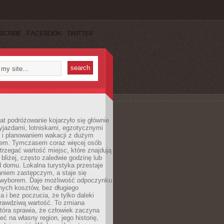
SCRIBE
FACEBOOK
TWITTER
lat podróżowanie kojarzyło się głównie
yjazdami, lotniskami, egzotycznymi
i i planowaniem wakacji z dużym
em. Tymczasem coraz więcej osób
rzegać wartość miejsc, które znajdują
 bliżej, często zaledwie godzinę lub
d domu. Lokalna turystyka przestaje
aniem zastępczym, a staje się
wyborem. Daje możliwość odpoczynku
nych kosztów, bez długiego
a i bez poczucia, że tylko daleki
rawdziwą wartość. To zmiana
która sprawia, że człowiek zaczyna
eć na własny region, jego historię,