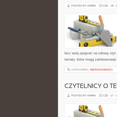
POSTED BY ADMIN
CZE - 18 -
lecz wolą spojrzeć na zdrowy styl 
tematy, które mogą zainteresować 
CATEGORIES:
NIERUCHOMOŚCI
CZYTELNICY O T
POSTED BY ADMIN
CZE - 17 -