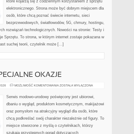
które kojarzą się z codziennym korzystaniem z sprzętu
elektronicznego. Strona może być dobrym miejscem dla
osób, które chcą poznać świecie internetu, sieci
bezprzewodowych, światłowodów, 5G, chmury, hostingu,
ch rozwiązań technologicznych. Nowości na stronie: Testy i
je Sprzętu. To strona, w którym internet zostaje pokazana w
ast suchej teorii, czytelnik może […]
SPECJALNE OKAZJE
STYLIZACJE
 2026
MOŻLIWOŚĆ KOMENTOWANIA
ZOSTAŁA WYŁĄCZONA
NA
SPECJALNE
OKAZJE
Serwis modowo-urodowy poświęcony jest ubiorowi,
dbaniu o wygląd, produktom kosmetycznym, makijażowi
oraz pomysłom na atrakcyjny wygląd dla osób, które
chcą podkreślać swój charakter niezależnie od figury. To
miejsce stworzone z myślą o czytelnikach, którzy
szukają przystępnych porad dotyczących