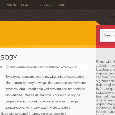
Legnica
Tagi
Mistrzów
Spis Treści
SUB
ASOBY
Przez wiele 
z dalekimi w
ENERGETYKA
026
MOŻLIWOŚĆ KOMENTOWANIA
ZOSTAŁA WYŁĄCZONA
krajobrazam
I
ZASOBY
wyprzedzeni
Tworzymy zaawansowane rozwiązania przeznaczone
zaczyna dost
się znacznie
dla sektora przemysłowego, dostarczając sprawdzone
dwie drogi o
być rozwiąz
systemy oraz urządzenia wykorzystujące technologię
świadomym 
ciśnieniową. Nasza działalność koncentruje się na
bez nadmier
organizowani
projektowaniu, produkcji, wdrażaniu oraz rozwoju
wyjazd ma p
zaawansowanych rozwiązań, które znajdują
spojrzenia, 
inaczej patrz
 liczy się wydajność, precyzja oraz pewność