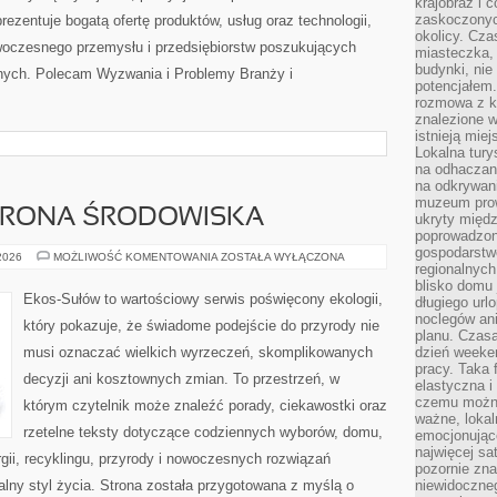
krajobraz i 
zaskoczonych
zentuje bogatą ofertę produktów, usług oraz technologii,
okolicy. Cz
woczesnego przemysłu i przedsiębiorstw poszukujących
miasteczka, 
budynki, nie 
nych. Polecam Wyzwania i Problemy Branży i
potencjałem
rozmowa z k
znalezione w
istnieją mie
Lokalna tury
na odhaczani
na odkrywan
muzeum prow
HRONA ŚRODOWISKA
ukryty międ
poprowadzona
gospodarstw
PRZYRODA
 2026
MOŻLIWOŚĆ KOMENTOWANIA
ZOSTAŁA WYŁĄCZONA
regionalnych
I
OCHRONA
blisko domu 
ŚRODOWISKA
Ekos-Sułów to wartościowy serwis poświęcony ekologii,
długiego ur
noclegów an
który pokazuje, że świadome podejście do przyrody nie
planu. Czasa
musi oznaczać wielkich wyrzeczeń, skomplikowanych
dzień weeke
pracy. Taka 
decyzji ani kosztownych zmian. To przestrzeń, w
elastyczna i
czemu można
którym czytelnik może znaleźć porady, ciekawostki oraz
ważne, loka
rzetelne teksty dotyczące codziennych wyborów, domu,
emocjonujące
najwięcej sa
gii, recyklingu, przyrody i nowoczesnych rozwiązań
pozornie zna
alny styl życia. Strona została przygotowana z myślą o
niewidoczne