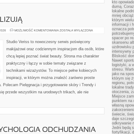
kto opowiad
dumą. Coraz
lokalne podr
mniej obciąż
LIZUJĄ
którym wielu
informacji i
oznacza potr
CZYTELNICY
 2026
MOŻLIWOŚĆ KOMENTOWANIA
ZOSTAŁA WYŁĄCZONA
potrzebujemy
ANALIZUJĄ
spacer po r
Studio Veriss to nowoczesny serwis poświęcony
skansenu alb
uzdrowisku p
makijażowi oraz codziennym inspiracjom dla osób, które
intensywny 
Bliskość do
chcą lepiej poznać świat beauty. Strona ma charakter
Nawet spont
praktyczny i łączy w sobie tematy związane z
logistyki, a
stresu. Wart
technikami wizażystów. To miejsce pełne kobiecych
jako na spo
inspiracji, w którym można znaleźć zarówno proste
którym się ż
regionu, pot
a. Polecam Pielęgnacja i przygotowanie skóry i Trendy i
lokalne trad
otoczenia, z
ię przede wszystkim na urodowych trikach, ale nie
Miejsce zam
punktem na m
własną opow
zakorzenieni
świecie, św
daje szczegó
odkrywanie 
Jedni będą 
SYCHOLOGIA ODCHUDZANIA
fortyfikacji,