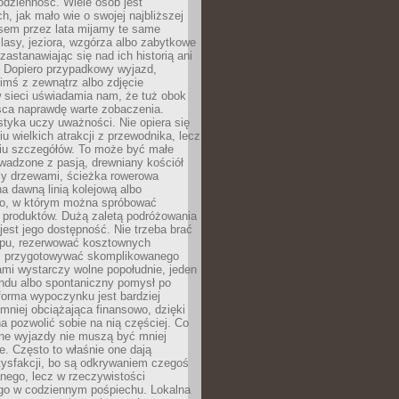
codzienność. Wiele osób jest
, jak mało wie o swojej najbliższej
asem przez lata mijamy te same
lasy, jeziora, wzgórza albo zabytkowe
zastanawiając się nad ich historią ani
. Dopiero przypadkowy wyjazd,
imś z zewnątrz albo zdjęcie
 sieci uświadamia nam, że tuż obok
jsca naprawdę warte zobaczenia.
styka uczy uważności. Nie opiera się
u wielkich atrakcji z przewodnika, lecz
iu szczegółów. To może być małe
adzone z pasją, drewniany kościół
zy drzewami, ścieżka rowerowa
 dawną linią kolejową albo
o, w którym można spróbować
 produktów. Dużą zaletą podróżowania
jest jego dostępność. Nie trzeba brać
lopu, rezerwować kosztownych
i przygotowywać skomplikowanego
mi wystarczy wolne popołudnie, jeden
ndu albo spontaniczny pomysł po
forma wypoczynku jest bardziej
 mniej obciążająca finansowo, dzięki
 pozwolić sobie na nią częściej. Co
lne wyjazdy nie muszą być mniej
. Często to właśnie one dają
tysfakcji, bo są odkrywaniem czegoś
nego, lecz w rzeczywistości
go w codziennym pośpiechu. Lokalna