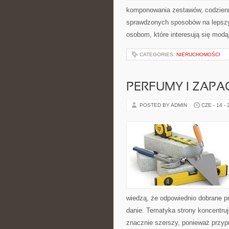
komponowania zestawów, codzienny
sprawdzonych sposobów na lepszy 
osobom, które interesują się modą
CATEGORIES:
NIERUCHOMOŚCI
PERFUMY I ZAPA
POSTED BY ADMIN
CZE - 14 -
wiedzą, że odpowiednio dobrane pr
danie. Tematyka strony koncentruj
znacznie szerszy, ponieważ przyp