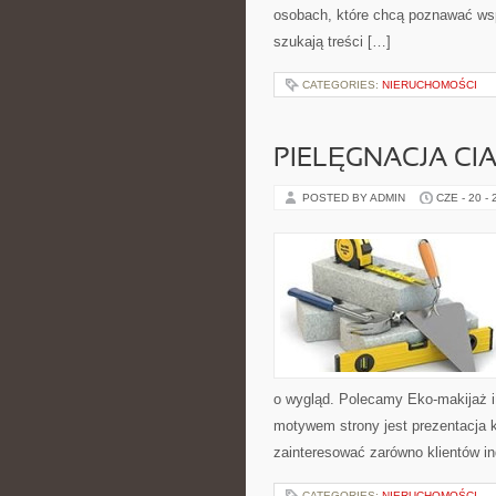
osobach, które chcą poznawać ws
szukają treści […]
CATEGORIES:
NIERUCHOMOŚCI
PIELĘGNACJA CI
POSTED BY ADMIN
CZE - 20 -
o wygląd. Polecamy Eko-makijaż 
motywem strony jest prezentacja 
zainteresować zarówno klientów in
CATEGORIES:
NIERUCHOMOŚCI