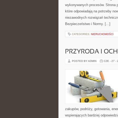
wykonywanych procesów. Strona pre
które odpowiadają na potrzeby no
niezawodnych rozwiązań technicz
Bezpieczeństwo i Normy. […]
CATEGORIES:
NIERUCHOMOŚCI
PRZYRODA I OC
POSTED BY ADMIN
CZE - 27 -
zakupów, podróży, gotowania, ener
wspierających bardziej odpowiedzi