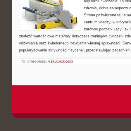
regularne ćwiczenia. To sty
zdrowie, dobre samopoczuci
Strona poświęcona tej tem
centrum wiedzy, w którym k
zarówno początkujący, jak
znaleźć wartościowe materiały dotyczące treningów, ćwiczeń, zdr
odżywiania oraz świadomego rozwijania własnej sprawności. Serwi
popularyzowaniu aktywności fizycznej, przedstawiając zagadnien
CATEGORIES:
NIERUCHOMOŚCI