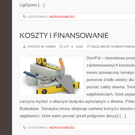
LigiSportu […]
CATEGORIES:
NIERUCHOMOŚCI
KOSZTY I FINANSOWANIE
POSTED BY ADMIN
LIP - 8 - 2026
MOŻLIWOŚĆ KOMENTOWAN
DomPol – internetowa przes
zainteresowanych konstruk
serwis poświęcony tematyc
pomocne źródło wiedzy dla o
poznać zalety drewna. Stro
wątpliwościach, które pojaw
zaczyna myśleć o własnym budynku wykonanym z drewna. Polec
Budowlane. Tematyka strony obejmuje zarówno korzyści domów dr
wątpliwości, które warto poznać przed podjęciem decyzji […]
CATEGORIES:
NIERUCHOMOŚCI