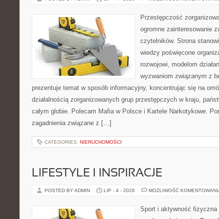
Przestępczość zorganizowan
ogromne zainteresowanie za
czytelników. Strona stano
wiedzy poświęcone organiz
rozwojowi, modelom działan
wyzwaniom związanym z b
prezentuje temat w sposób informacyjny, koncentrując się na om
działalnością zorganizowanych grup przestępczych w kraju, pańs
całym globie. Polecam Mafia w Polsce i Kartele Narkotykowe. Por
zagadnienia związane z […]
CATEGORIES:
NIERUCHOMOŚCI
LIFESTYLE I INSPIRACJE
POSTED BY ADMIN
LIP - 4 - 2026
MOŻLIWOŚĆ KOMENTOWAN
Sport i aktywność fizyczna 