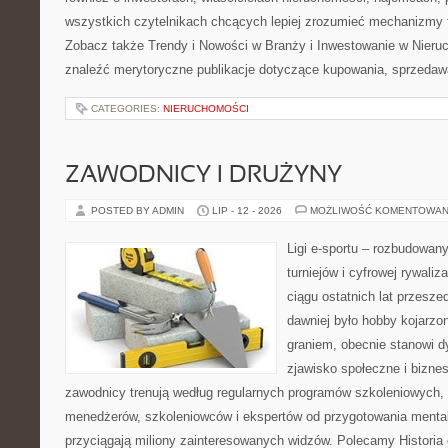
wszystkich czytelnikach chcących lepiej zrozumieć mechanizmy 
Zobacz także Trendy i Nowości w Branży i Inwestowanie w Nier
znaleźć merytoryczne publikacje dotyczące kupowania, sprzedaw
CATEGORIES:
NIERUCHOMOŚCI
ZAWODNICY I DRUŻYNY
POSTED BY ADMIN
LIP - 12 - 2026
MOŻLIWOŚĆ KOMENTOWAN
Ligi e-sportu – rozbudowany
turniejów i cyfrowej rywaliz
ciągu ostatnich lat przesz
dawniej było hobby kojarz
graniem, obecnie stanowi d
zjawisko społeczne i biznes
zawodnicy trenują według regularnych programów szkoleniowych, 
menedżerów, szkoleniowców i ekspertów od przygotowania mentaln
przyciągają miliony zainteresowanych widzów. Polecamy Historia e-