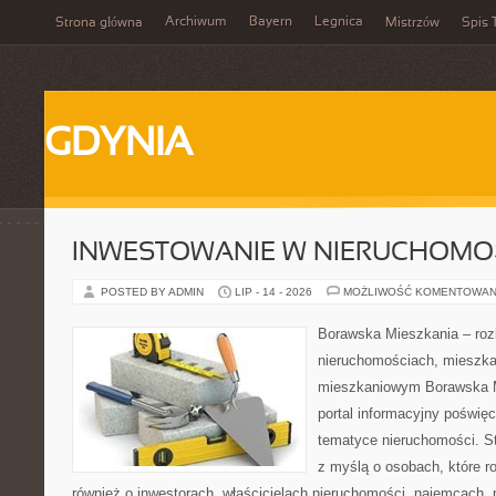
Archiwum
Bayern
Legnica
Strona główna
Mistrzów
Spis 
GDYNIA
INWESTOWANIE W NIERUCHOMO
POSTED BY ADMIN
LIP - 14 - 2026
MOŻLIWOŚĆ KOMENTOWAN
Borawska Mieszkania – roz
nieruchomościach, mieszka
mieszkaniowym Borawska Mi
portal informacyjny poświę
tematyce nieruchomości. S
z myślą o osobach, które r
również o inwestorach, właścicielach nieruchomości, najemcach, 