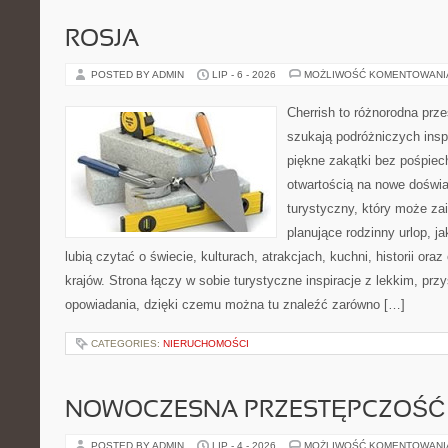
ROSJA
POSTED BY ADMIN
LIP - 6 - 2026
MOŻLIWOŚĆ KOMENTOWAN
Cherrish to różnorodna prze
szukają podróżniczych insp
piękne zakątki bez pośpiec
otwartością na nowe doświa
turystyczny, który może z
planujące rodzinny urlop, ja
lubią czytać o świecie, kulturach, atrakcjach, kuchni, historii ora
krajów. Strona łączy w sobie turystyczne inspiracje z lekkim, p
opowiadania, dzięki czemu można tu znaleźć zarówno […]
CATEGORIES:
NIERUCHOMOŚCI
NOWOCZESNA PRZESTĘPCZOŚĆ
POSTED BY ADMIN
LIP - 4 - 2026
MOŻLIWOŚĆ KOMENTOWAN