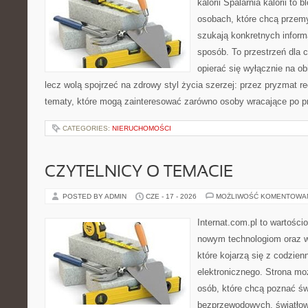
kalorii Spalarnia kalorii to
osobach, które chcą przemy
szukają konkretnych inform
sposób. To przestrzeń dla c
opierać się wyłącznie na ob
lecz wolą spojrzeć na zdrowy styl życia szerzej: przez pryzmat re
tematy, które mogą zainteresować zarówno osoby wracające po prz
CATEGORIES:
NIERUCHOMOŚCI
CZYTELNICY O TEMACIE
POSTED BY ADMIN
CZE - 17 - 2026
MOŻLIWOŚĆ KOMENTOWA
Internat.com.pl to wartości
nowym technologiom oraz 
które kojarzą się z codzie
elektronicznego. Strona m
osób, które chcą poznać świ
bezprzewodowych, światłow