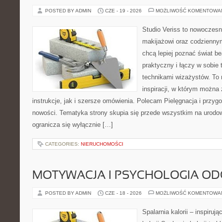
POSTED BY ADMIN
CZE - 19 - 2026
MOŻLIWOŚĆ KOMENTOWA
Studio Veriss to nowoczes
makijażowi oraz codziennym
chcą lepiej poznać świat be
praktyczny i łączy w sobie
technikami wizażystów. To 
inspiracji, w którym można
instrukcje, jak i szersze omówienia. Polecam Pielęgnacja i przygo
nowości. Tematyka strony skupia się przede wszystkim na urodowy
ogranicza się wyłącznie […]
CATEGORIES:
NIERUCHOMOŚCI
MOTYWACJA I PSYCHOLOGIA O
POSTED BY ADMIN
CZE - 18 - 2026
MOŻLIWOŚĆ KOMENTOWA
Spalarnia kalorii – inspiruj