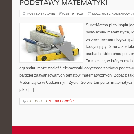
PODSTAWY MATEMATYKI
POSTED BY ADMIN
CZE - 9 - 2026
MOŻLIWOŚĆ KOMENTOWAN
SuperMatma.pl to inspirując
poświęcony matematyce, któ
wzorów, równań i logicznyc
fascynujący. Strona został
osobach, które chcą posze
To miejsce, w którym osoba
egzaminu może znaleźć ciekawostki dotyczące zarówno podstawo
bardziej zaawansowanych tematów matematycznych. Zobacz tak
Matematyka w Codziennym Życiu. Serwis ten portal matematycz
jako […]
CATEGORIES:
NIERUCHOMOŚCI