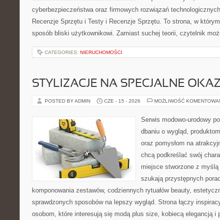
cyberbezpieczeństwa oraz firmowych rozwiązań technologicznych.
Recenzje Sprzętu i Testy i Recenzje Sprzętu. To strona, w którym
sposób bliski użytkownikowi. Zamiast suchej teorii, czytelnik mo
CATEGORIES:
NIERUCHOMOŚCI
STYLIZACJE NA SPECJALNE OKAZ
POSTED BY ADMIN
CZE - 15 - 2026
MOŻLIWOŚĆ KOMENTOWA
Serwis modowo-urodowy poś
dbaniu o wygląd, produkto
oraz pomysłom na atrakcyjn
chcą podkreślać swój charak
miejsce stworzone z myślą 
szukają przystępnych pora
komponowania zestawów, codziennych rytuałów beauty, estetyczny
sprawdzonych sposobów na lepszy wygląd. Strona łączy inspiracy
osobom, które interesują się modą plus size, kobiecą elegancją i