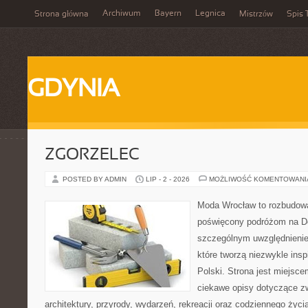
Archiwum
Bayern
Legnica
Strona główna
Mistrzów
Spis 
GDYNIA
ZGORZELEC
POSTED BY ADMIN
LIP - 2 - 2026
MOŻLIWOŚĆ KOMENTOWAN
Moda Wrocław to rozbudowa
poświęcony podróżom na D
szczególnym uwzględnienie
które tworzą niezwykle insp
Polski. Strona jest miejsc
ciekawe opisy dotyczące zwie
architektury, przyrody, wydarzeń, rekreacji oraz codziennego życ