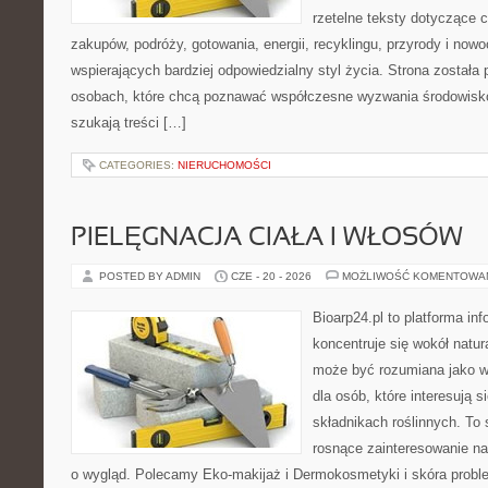
rzetelne teksty dotyczące
zakupów, podróży, gotowania, energii, recyklingu, przyrody i no
wspierających bardziej odpowiedzialny styl życia. Strona została
osobach, które chcą poznawać współczesne wyzwania środowisko
szukają treści […]
CATEGORIES:
NIERUCHOMOŚCI
PIELĘGNACJA CIAŁA I WŁOSÓW
POSTED BY ADMIN
CZE - 20 - 2026
MOŻLIWOŚĆ KOMENTOWA
Bioarp24.pl to platforma in
koncentruje się wokół natura
może być rozumiana jako w
dla osób, które interesują 
składnikach roślinnych. To 
rosnące zainteresowanie n
o wygląd. Polecamy Eko-makijaż i Dermokosmetyki i skóra prob