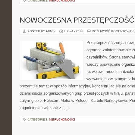
CATEGORIES:
NIERUCHOMOŚCI
NOWOCZESNA PRZESTĘPCZOŚĆ
POSTED BY ADMIN
LIP - 4 - 2026
MOŻLIWOŚĆ KOMENTOWAN
Przestępczość zorganizowan
ogromne zainteresowanie za
czytelników. Strona stano
wiedzy poświęcone organiz
rozwojowi, modelom działan
wyzwaniom związanym z b
prezentuje temat w sposób informacyjny, koncentrując się na om
działalnością zorganizowanych grup przestępczych w kraju, pańs
całym globie. Polecam Mafia w Polsce i Kartele Narkotykowe. Por
zagadnienia związane z […]
CATEGORIES:
NIERUCHOMOŚCI