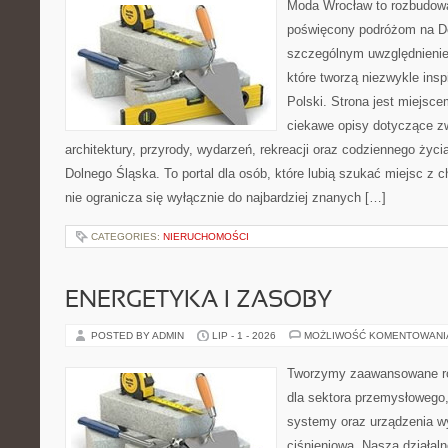
Moda Wrocław to rozbudowa
poświęcony podróżom na D
szczególnym uwzględnienie
które tworzą niezwykle insp
Polski. Strona jest miejsc
ciekawe opisy dotyczące zwie
architektury, przyrody, wydarzeń, rekreacji oraz codziennego życ
Dolnego Śląska. To portal dla osób, które lubią szukać miejsc z
nie ogranicza się wyłącznie do najbardziej znanych […]
CATEGORIES:
NIERUCHOMOŚCI
ENERGETYKA I ZASOBY
POSTED BY ADMIN
LIP - 1 - 2026
MOŻLIWOŚĆ KOMENTOWAN
Tworzymy zaawansowane ro
dla sektora przemysłowego
systemy oraz urządzenia w
ciśnieniową. Nasza działaln