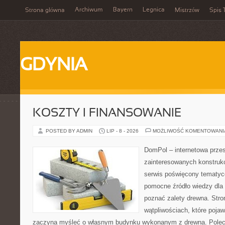
Archiwum
Bayern
Legnica
Strona główna
Mistrzów
Spis 
GDYNIA
KOSZTY I FINANSOWANIE
POSTED BY ADMIN
LIP - 8 - 2026
MOŻLIWOŚĆ KOMENTOWAN
DomPol – internetowa przes
zainteresowanych konstruk
serwis poświęcony tematyc
pomocne źródło wiedzy dla o
poznać zalety drewna. Stro
wątpliwościach, które pojaw
zaczyna myśleć o własnym budynku wykonanym z drewna. Polec