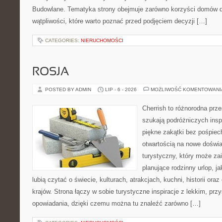
Budowlane. Tematyka strony obejmuje zarówno korzyści domów dr
wątpliwości, które warto poznać przed podjęciem decyzji […]
CATEGORIES:
NIERUCHOMOŚCI
ROSJA
POSTED BY ADMIN
LIP - 6 - 2026
MOŻLIWOŚĆ KOMENTOWAN
Cherrish to różnorodna prze
szukają podróżniczych insp
piękne zakątki bez pośpiec
otwartością na nowe doświa
turystyczny, który może z
planujące rodzinny urlop, ja
lubią czytać o świecie, kulturach, atrakcjach, kuchni, historii ora
krajów. Strona łączy w sobie turystyczne inspiracje z lekkim, p
opowiadania, dzięki czemu można tu znaleźć zarówno […]