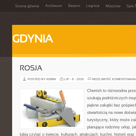
Archiwum
Bayern
Legnica
Strona główna
Mistrzów
Spis 
GDYNIA
ROSJA
POSTED BY ADMIN
LIP - 6 - 2026
MOŻLIWOŚĆ KOMENTOWAN
Cherrish to różnorodna prze
szukają podróżniczych insp
piękne zakątki bez pośpiec
otwartością na nowe doświa
turystyczny, który może z
planujące rodzinny urlop, ja
lubią czytać o świecie, kulturach, atrakcjach, kuchni, historii ora