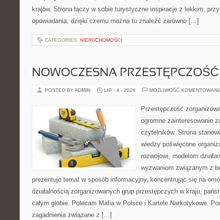
krajów. Strona łączy w sobie turystyczne inspiracje z lekkim, p
opowiadania, dzięki czemu można tu znaleźć zarówno […]
CATEGORIES:
NIERUCHOMOŚCI
NOWOCZESNA PRZESTĘPCZOŚĆ
POSTED BY ADMIN
LIP - 4 - 2026
MOŻLIWOŚĆ KOMENTOWAN
Przestępczość zorganizowan
ogromne zainteresowanie za
czytelników. Strona stano
wiedzy poświęcone organiz
rozwojowi, modelom działan
wyzwaniom związanym z b
prezentuje temat w sposób informacyjny, koncentrując się na om
działalnością zorganizowanych grup przestępczych w kraju, pańs
całym globie. Polecam Mafia w Polsce i Kartele Narkotykowe. Por
zagadnienia związane z […]