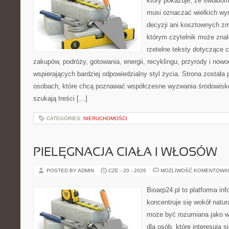
który pokazuje, że świadom
musi oznaczać wielkich wy
decyzji ani kosztownych zm
którym czytelnik może znal
rzetelne teksty dotyczące
zakupów, podróży, gotowania, energii, recyklingu, przyrody i no
wspierających bardziej odpowiedzialny styl życia. Strona została
osobach, które chcą poznawać współczesne wyzwania środowisko
szukają treści […]
CATEGORIES:
NIERUCHOMOŚCI
PIELĘGNACJA CIAŁA I WŁOSÓW
POSTED BY ADMIN
CZE - 20 - 2026
MOŻLIWOŚĆ KOMENTOWA
Bioarp24.pl to platforma in
koncentruje się wokół natura
może być rozumiana jako w
dla osób, które interesują 