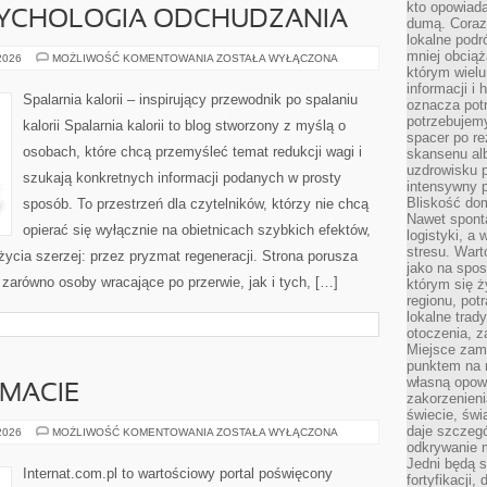
kto opowiad
SYCHOLOGIA ODCHUDZANIA
dumą. Coraz
lokalne podr
mniej obciąż
MOTYWACJA
 2026
MOŻLIWOŚĆ KOMENTOWANIA
ZOSTAŁA WYŁĄCZONA
I
którym wielu
PSYCHOLOGIA
informacji i
ODCHUDZANIA
Spalarnia kalorii – inspirujący przewodnik po spalaniu
oznacza potr
potrzebujemy
kalorii Spalarnia kalorii to blog stworzony z myślą o
spacer po r
osobach, które chcą przemyśleć temat redukcji wagi i
skansenu alb
uzdrowisku p
szukają konkretnych informacji podanych w prosty
intensywny 
Bliskość do
sposób. To przestrzeń dla czytelników, którzy nie chcą
Nawet spont
opierać się wyłącznie na obietnicach szybkich efektów,
logistyki, a
stresu. Wart
życia szerzej: przez pryzmat regeneracji. Strona porusza
jako na spo
zarówno osoby wracające po przerwie, jak i tych, […]
którym się ż
regionu, pot
lokalne trad
otoczenia, z
Miejsce zam
punktem na m
własną opow
EMACIE
zakorzenieni
świecie, św
daje szczegó
CZYTELNICY
 2026
MOŻLIWOŚĆ KOMENTOWANIA
ZOSTAŁA WYŁĄCZONA
O
odkrywanie 
TEMACIE
Jedni będą 
Internat.com.pl to wartościowy portal poświęcony
fortyfikacji,