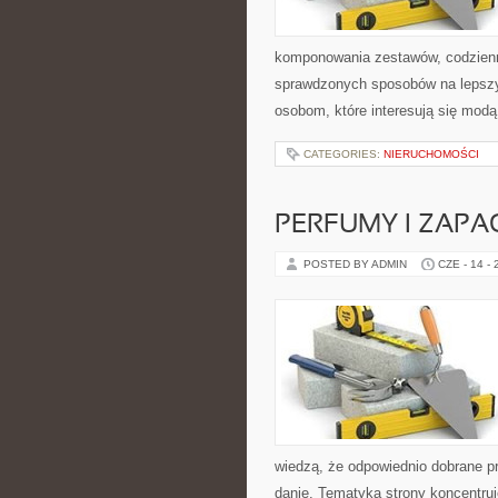
komponowania zestawów, codzienny
sprawdzonych sposobów na lepszy 
osobom, które interesują się modą
CATEGORIES:
NIERUCHOMOŚCI
PERFUMY I ZAPA
POSTED BY ADMIN
CZE - 14 -
wiedzą, że odpowiednio dobrane pr
danie. Tematyka strony koncentruj