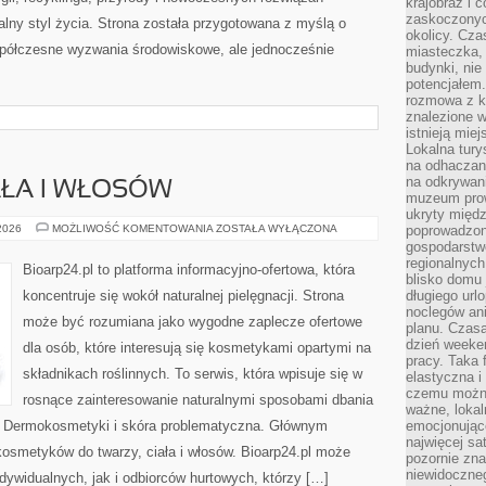
krajobraz i 
zaskoczonych
alny styl życia. Strona została przygotowana z myślą o
okolicy. Cz
półczesne wyzwania środowiskowe, ale jednocześnie
miasteczka, 
budynki, nie 
potencjałem
rozmowa z k
znalezione w
istnieją mie
Lokalna tury
na odhaczani
na odkrywan
AŁA I WŁOSÓW
muzeum prow
ukryty międ
PIELĘGNACJA
 2026
MOŻLIWOŚĆ KOMENTOWANIA
ZOSTAŁA WYŁĄCZONA
poprowadzona
CIAŁA
gospodarstw
I
regionalnych
WŁOSÓW
Bioarp24.pl to platforma informacyjno-ofertowa, która
blisko domu 
koncentruje się wokół naturalnej pielęgnacji. Strona
długiego ur
noclegów an
może być rozumiana jako wygodne zaplecze ofertowe
planu. Czasa
dzień weeke
dla osób, które interesują się kosmetykami opartymi na
pracy. Taka 
składnikach roślinnych. To serwis, która wpisuje się w
elastyczna i
czemu można
rosnące zainteresowanie naturalnymi sposobami dbania
ważne, loka
i Dermokosmetyki i skóra problematyczna. Głównym
emocjonujące
najwięcej sa
kosmetyków do twarzy, ciała i włosów. Bioarp24.pl może
pozornie zna
niewidoczne
dywidualnych, jak i odbiorców hurtowych, którzy […]