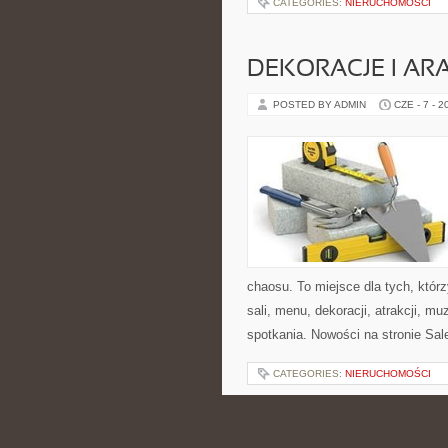
CATEGORIES:
NIERUCHOMOŚCI
DEKORACJE I AR
POSTED BY ADMIN
CZE - 7 - 2
chaosu. To miejsce dla tych, któ
sali, menu, dekoracji, atrakcji, m
spotkania. Nowości na stronie Sale
CATEGORIES:
NIERUCHOMOŚCI
ŚWIAT PRZYPRA