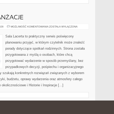
ANŻACJE
DEKORACJE
026
MOŻLIWOŚĆ KOMENTOWANIA
ZOSTAŁA WYŁĄCZONA
I
ARANŻACJE
Sala Lacerta to praktyczny serwis poświęcony
planowaniu przyjęć, w którym czytelnik może znaleźć
porady dotyczące spotkań rodzinnych. Strona została
przygotowana z myślą o osobach, które chcą
przygotować wydarzenie w sposób przemyślany, bez
przypadkowych decyzji, pośpiechu i organizacyjnego
rzy szukają konkretnych rozwiązań związanych z wyborem
uzyki, budżetu, oprawy wydarzenia oraz atmosfery całego
 okolicznościowe i Historie i Inspiracje […]
W