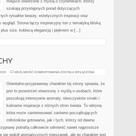
miejsce stworzone z myślą o czytelnikach, którzy
szukają przystępnych porad dotyczących
ch rytuałów beauty, estetycznych inspiracji oraz
wygląd. Strona łączy inspiracyjny ton z tematyką bliską
 plus size, kobiecą elegancją i pięknem w […]
CHY
PERFUMY
 2026
MOŻLIWOŚĆ KOMENTOWANIA
ZOSTAŁA WYŁĄCZONA
I
ZAPACHY
Orientalno-przyprawowy charakter tej strony sprawia, że
jest to przestrzeń stworzony z myślą o osobach, które
poszukują intensywne aromaty, nieoczywiste smaki i
kulinarne inspiracje z różnych stron świata. To witryna,
która może zainteresować zarówno początkujących
miłośników gotowania, jak i tych, którzy od dawna
zyprawy potrafią całkowicie odmienić nawet najprostsze
e się wokół aromatycznych mieszanek, ale jej charakter jest