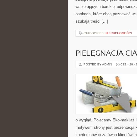
wspierających bardziej odpowiedzi
osobach, które chcą poznawać ws
szukają treści […]
CATEGORIES:
NIERUCHOMOŚCI
PIELĘGNACJA CI
POSTED BY ADMIN
CZE - 20 -
o wygląd. Polecamy Eko-makijaż 
motywem strony jest prezentacja 
zainteresować zarówno klientów in