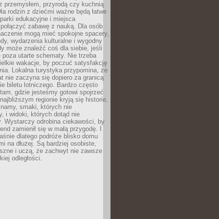
z przemysłem, przyrodą czy kuchnią
Dla rodzin z dziećmi ważne będą łatwe
 parki edukacyjne i miejsca
 połączyć zabawę z nauką. Dla osób
naczenie mogą mieć spokojne spacery,
ody, wydarzenia kulturalne i wygodny
y może znaleźć coś dla siebie, jeśli
e poza utarte schematy. Nie trzeba
elkie wakacje, by poczuć satysfakcję
ia. Lokalna turystyka przypomina, że
t nie zaczyna się dopiero za granicą
ie biletu lotniczego. Bardzo często
tam, gdzie jesteśmy gotowi spojrzeć
ajbliższym regionie kryją się historie,
znamy, smaki, których nie
, i widoki, których dotąd nie
. Wystarczy odrobina ciekawości, by
nd zamienił się w małą przygodę. I
aśnie dlatego podróże blisko domu
mi na dłużej. Są bardziej osobiste,
szne i uczą, że zachwyt nie zawsze
iej odległości.