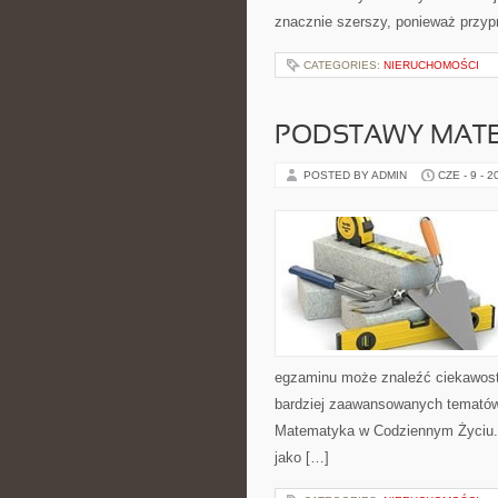
znacznie szerszy, ponieważ przyp
CATEGORIES:
NIERUCHOMOŚCI
PODSTAWY MAT
POSTED BY ADMIN
CZE - 9 - 2
egzaminu może znaleźć ciekawost
bardziej zaawansowanych temató
Matematyka w Codziennym Życiu. 
jako […]