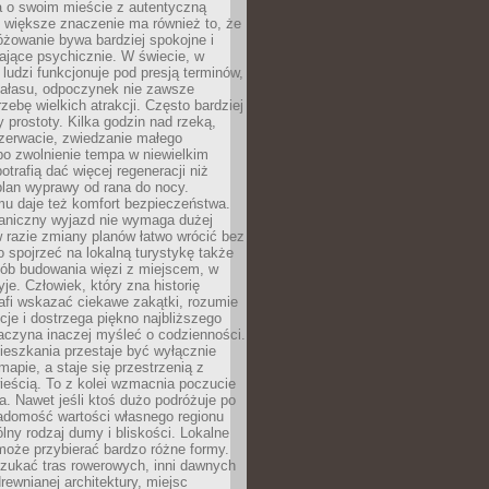
a o swoim mieście z autentyczną
 większe znaczenie ma również to, że
óżowanie bywa bardziej spokojne i
ające psychicznie. W świecie, w
 ludzi funkcjonuje pod presją terminów,
 hałasu, odpoczynek nie zawsze
zebę wielkich atrakcji. Często bardziej
 prostoty. Kilka godzin nad rzeką,
ezerwacie, zwiedzanie małego
o zwolnienie tempa w niewielkim
otrafią dać więcej regeneracji niż
plan wyprawy od rana do nocy.
mu daje też komfort bezpieczeństwa.
aniczny wyjazd nie wymaga dużej
 w razie zmiany planów łatwo wrócić bez
o spojrzeć na lokalną turystykę także
sób budowania więzi z miejscem, w
yje. Człowiek, który zna historię
rafi wskazać ciekawe zakątki, rozumie
ycje i dostrzega piękno najbliższego
aczyna inaczej myśleć o codzienności.
ieszkania przestaje być wyłącznie
apie, a staje się przestrzenią z
ieścią. To z kolei wzmacnia poczucie
a. Nawet jeśli ktoś dużo podróżuje po
iadomość wartości własnego regionu
lny rodzaj dumy i bliskości. Lokalne
może przybierać bardzo różne formy.
szukać tras rowerowych, inni dawnych
 drewnianej architektury, miejsc