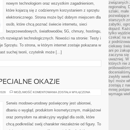
związanych 
nowym technologiom oraz wszystkim zagadnieniom,
regionalną. 
które kojarzą się z codziennym korzystaniem z sprzętu
szlaki, małe
pozwalające
elektronicznego. Strona może być dobrym miejscem dla
starszych z
osób, które chcą poznać świecie internetu, sieci
zabytki, ogr
dojazd. Każd
bezprzewodowych, światłowodów, 5G, chmury, hostingu,
tylko wyjdzi
czekać na wi
ch rozwiązań technologicznych. Nowości na stronie: Testy i
z podróżowan
je Sprzętu. To strona, w którym internet zostaje pokazana w
ciekawy świa
ani po zakup
ast suchej teorii, czytelnik może […]
zaczyna się 
uważniej. W n
których nie 
próbowaliśmy
docenialiśmy
zwykły weeke
być może wł
SPECJALNE OKAZJE
zostają z na
mniej pośpie
STYLIZACJE
 2026
MOŻLIWOŚĆ KOMENTOWANIA
ZOSTAŁA WYŁĄCZONA
wymaga wielk
NA
SPECJALNE
OKAZJE
Serwis modowo-urodowy poświęcony jest ubiorowi,
dbaniu o wygląd, produktom kosmetycznym, makijażowi
oraz pomysłom na atrakcyjny wygląd dla osób, które
chcą podkreślać swój charakter niezależnie od figury. To