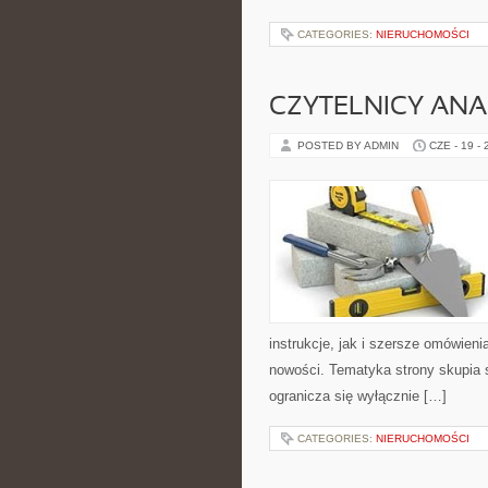
CATEGORIES:
NIERUCHOMOŚCI
CZYTELNICY ANA
POSTED BY ADMIN
CZE - 19 -
instrukcje, jak i szersze omówieni
nowości. Tematyka strony skupia s
ogranicza się wyłącznie […]
CATEGORIES:
NIERUCHOMOŚCI