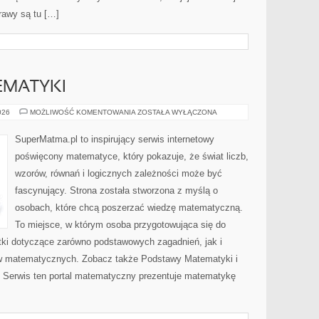
rawy są tu […]
EMATYKI
PODSTAWY
026
MOŻLIWOŚĆ KOMENTOWANIA
ZOSTAŁA WYŁĄCZONA
MATEMATYKI
SuperMatma.pl to inspirujący serwis internetowy
poświęcony matematyce, który pokazuje, że świat liczb,
wzorów, równań i logicznych zależności może być
fascynujący. Strona została stworzona z myślą o
osobach, które chcą poszerzać wiedzę matematyczną.
To miejsce, w którym osoba przygotowująca się do
ki dotyczące zarówno podstawowych zagadnień, jak i
w matematycznych. Zobacz także Podstawy Matematyki i
Serwis ten portal matematyczny prezentuje matematykę