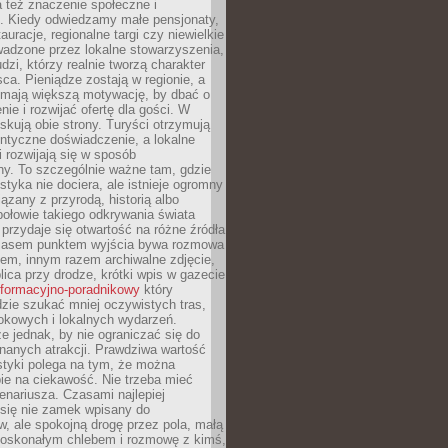
 też znaczenie społeczne i
. Kiedy odwiedzamy małe pensjonaty,
auracje, regionalne targi czy niewielkie
wadzone przez lokalne stowarzyszenia,
dzi, którzy realnie tworzą charakter
ca. Pieniądze zostają w regionie, a
mają większą motywację, by dbać o
nie i rozwijać ofertę dla gości. W
yskują obie strony. Turyści otrzymują
entyczne doświadczenie, a lokalne
 rozwijają się w sposób
y. To szczególnie ważne tam, gdzie
tyka nie dociera, ale istnieje ogromny
iązany z przyrodą, historią albo
połowie takiego odkrywania świata
e przydaje się otwartość na różne źródła
 Czasem punktem wyjścia bywa rozmowa
em, innym razem archiwalne zdjęcie,
blica przy drodze, krótki wpis w gazecie
informacyjno-poradnikowy
który
zie szukać mniej oczywistych tras,
okowych i lokalnych wydarzeń.
e jednak, by nie ograniczać się do
znanych atrakcji. Prawdziwa wartość
ystyki polega na tym, że można
ie na ciekawość. Nie trzeba mieć
nariusza. Czasami najlepiej
 się nie zamek wpisany do
, ale spokojną drogę przez pola, małą
 doskonałym chlebem i rozmowę z kimś,