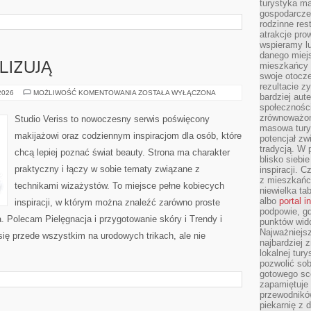
turystyka ma
gospodarcze
rodzinne rest
atrakcje pro
wspieramy lu
danego miejs
mieszkańcy 
LIZUJĄ
swoje otocze
rezultacie z
CZYTELNICY
 2026
MOŻLIWOŚĆ KOMENTOWANIA
ZOSTAŁA WYŁĄCZONA
bardziej aut
ANALIZUJĄ
społeczności
zrównoważon
Studio Veriss to nowoczesny serwis poświęcony
masowa turys
makijażowi oraz codziennym inspiracjom dla osób, które
potencjał zw
tradycją. W 
chcą lepiej poznać świat beauty. Strona ma charakter
blisko siebi
praktyczny i łączy w sobie tematy związane z
inspiracji.
z mieszkańc
technikami wizażystów. To miejsce pełne kobiecych
niewielka ta
albo
portal 
inspiracji, w którym można znaleźć zarówno proste
podpowie, gd
a. Polecam Pielęgnacja i przygotowanie skóry i Trendy i
punktów wid
Najważniejsz
ię przede wszystkim na urodowych trikach, ale nie
najbardziej 
lokalnej tur
pozwolić sob
gotowego sce
zapamiętuje
przewodników
piekarnię z