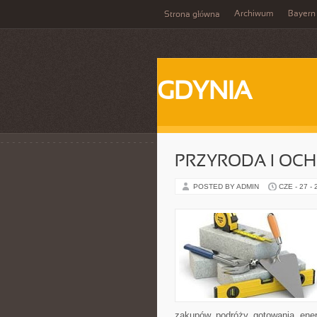
Archiwum
Bayern
Strona główna
GDYNIA
PRZYRODA I OC
POSTED BY ADMIN
CZE - 27 -
zakupów, podróży, gotowania, ener