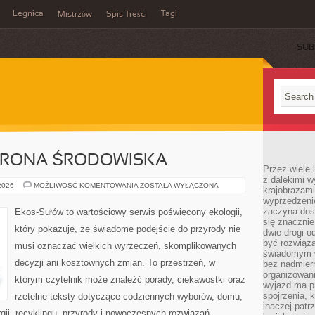
Legnica
Tagi
Mistrzów
Spis Treści
SUB
HRONA ŚRODOWISKA
Przez wiele 
z dalekimi w
PRZYRODA
 2026
MOŻLIWOŚĆ KOMENTOWANIA
ZOSTAŁA WYŁĄCZONA
krajobrazam
I
wyprzedzeni
OCHRONA
ŚRODOWISKA
zaczyna dost
Ekos-Sułów to wartościowy serwis poświęcony ekologii,
się znacznie
który pokazuje, że świadome podejście do przyrody nie
dwie drogi o
być rozwiąz
musi oznaczać wielkich wyrzeczeń, skomplikowanych
świadomym 
decyzji ani kosztownych zmian. To przestrzeń, w
bez nadmier
organizowani
którym czytelnik może znaleźć porady, ciekawostki oraz
wyjazd ma p
spojrzenia, 
rzetelne teksty dotyczące codziennych wyborów, domu,
inaczej patrz
gii, recyklingu, przyrody i nowoczesnych rozwiązań