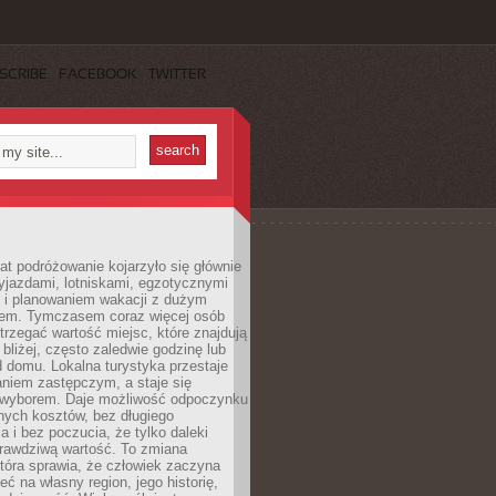
SCRIBE
FACEBOOK
TWITTER
lat podróżowanie kojarzyło się głównie
yjazdami, lotniskami, egzotycznymi
i i planowaniem wakacji z dużym
em. Tymczasem coraz więcej osób
rzegać wartość miejsc, które znajdują
 bliżej, często zaledwie godzinę lub
d domu. Lokalna turystyka przestaje
aniem zastępczym, a staje się
wyborem. Daje możliwość odpoczynku
nych kosztów, bez długiego
a i bez poczucia, że tylko daleki
rawdziwą wartość. To zmiana
która sprawia, że człowiek zaczyna
eć na własny region, jego historię,