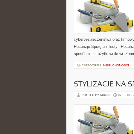
cyberbezpieczeństwa oraz firmowy
Recenzje Sprzętu i Testy i Recenz
sposób bliski użytkownikowi. Zami
CATEGORIES:
NIERUCHOMOŚCI
STYLIZACJE NA 
POSTED BY ADMIN
CZE - 15 -