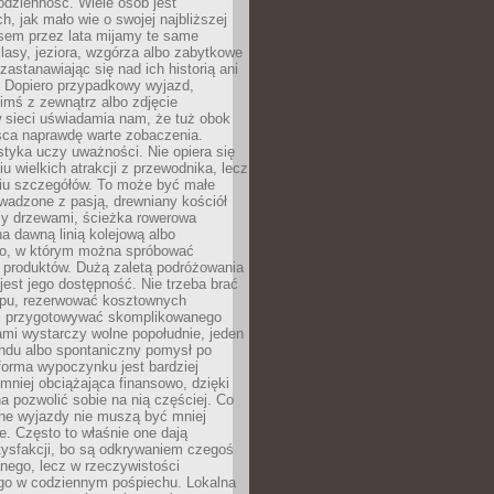
codzienność. Wiele osób jest
, jak mało wie o swojej najbliższej
asem przez lata mijamy te same
lasy, jeziora, wzgórza albo zabytkowe
zastanawiając się nad ich historią ani
. Dopiero przypadkowy wyjazd,
imś z zewnątrz albo zdjęcie
 sieci uświadamia nam, że tuż obok
jsca naprawdę warte zobaczenia.
styka uczy uważności. Nie opiera się
u wielkich atrakcji z przewodnika, lecz
iu szczegółów. To może być małe
adzone z pasją, drewniany kościół
zy drzewami, ścieżka rowerowa
 dawną linią kolejową albo
o, w którym można spróbować
 produktów. Dużą zaletą podróżowania
jest jego dostępność. Nie trzeba brać
lopu, rezerwować kosztownych
i przygotowywać skomplikowanego
mi wystarczy wolne popołudnie, jeden
ndu albo spontaniczny pomysł po
forma wypoczynku jest bardziej
 mniej obciążająca finansowo, dzięki
 pozwolić sobie na nią częściej. Co
lne wyjazdy nie muszą być mniej
. Często to właśnie one dają
tysfakcji, bo są odkrywaniem czegoś
nego, lecz w rzeczywistości
go w codziennym pośpiechu. Lokalna