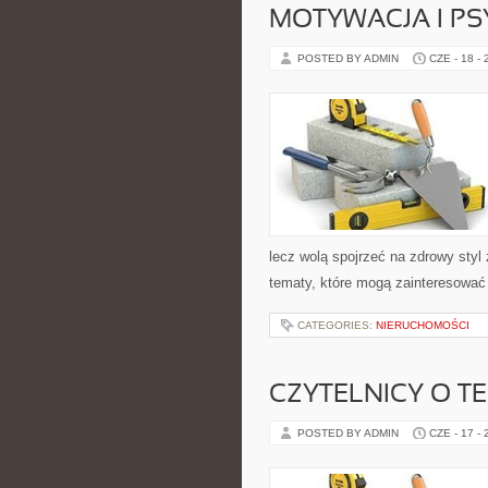
MOTYWACJA I P
POSTED BY ADMIN
CZE - 18 -
lecz wolą spojrzeć na zdrowy styl 
tematy, które mogą zainteresować 
CATEGORIES:
NIERUCHOMOŚCI
CZYTELNICY O T
POSTED BY ADMIN
CZE - 17 -