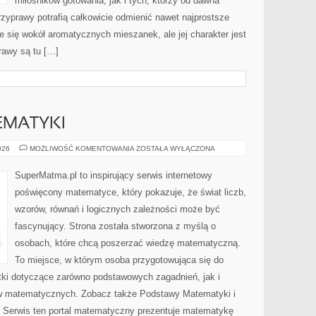
miłośników gotowania, jak i tych, którzy od dawna
zyprawy potrafią całkowicie odmienić nawet najprostsze
e się wokół aromatycznych mieszanek, ale jej charakter jest
rawy są tu […]
EMATYKI
PODSTAWY
026
MOŻLIWOŚĆ KOMENTOWANIA
ZOSTAŁA WYŁĄCZONA
MATEMATYKI
SuperMatma.pl to inspirujący serwis internetowy
poświęcony matematyce, który pokazuje, że świat liczb,
wzorów, równań i logicznych zależności może być
fascynujący. Strona została stworzona z myślą o
osobach, które chcą poszerzać wiedzę matematyczną.
To miejsce, w którym osoba przygotowująca się do
ki dotyczące zarówno podstawowych zagadnień, jak i
w matematycznych. Zobacz także Podstawy Matematyki i
Serwis ten portal matematyczny prezentuje matematykę