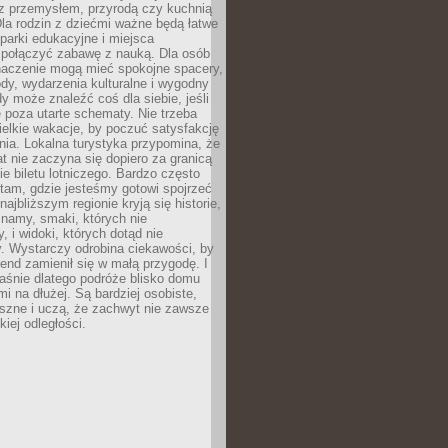
z przemysłem, przyrodą czy kuchnią
Dla rodzin z dziećmi ważne będą łatwe
 parki edukacyjne i miejsca
 połączyć zabawę z nauką. Dla osób
naczenie mogą mieć spokojne spacery,
ody, wydarzenia kulturalne i wygodny
y może znaleźć coś dla siebie, jeśli
e poza utarte schematy. Nie trzeba
elkie wakacje, by poczuć satysfakcję
ia. Lokalna turystyka przypomina, że
t nie zaczyna się dopiero za granicą
ie biletu lotniczego. Bardzo często
tam, gdzie jesteśmy gotowi spojrzeć
ajbliższym regionie kryją się historie,
znamy, smaki, których nie
, i widoki, których dotąd nie
. Wystarczy odrobina ciekawości, by
nd zamienił się w małą przygodę. I
aśnie dlatego podróże blisko domu
mi na dłużej. Są bardziej osobiste,
szne i uczą, że zachwyt nie zawsze
iej odległości.