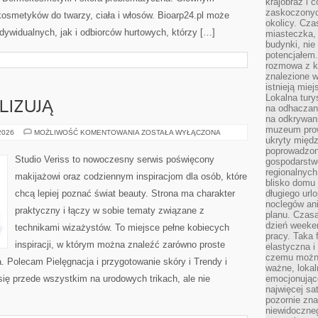
krajobraz i 
zaskoczonych
kosmetyków do twarzy, ciała i włosów. Bioarp24.pl może
okolicy. Cz
dywidualnych, jak i odbiorców hurtowych, którzy […]
miasteczka, 
budynki, nie 
potencjałem
rozmowa z k
znalezione w
istnieją mie
Lokalna tury
LIZUJĄ
na odhaczani
na odkrywan
muzeum prow
CZYTELNICY
 2026
MOŻLIWOŚĆ KOMENTOWANIA
ZOSTAŁA WYŁĄCZONA
ukryty międ
ANALIZUJĄ
poprowadzona
Studio Veriss to nowoczesny serwis poświęcony
gospodarstw
regionalnych
makijażowi oraz codziennym inspiracjom dla osób, które
blisko domu 
chcą lepiej poznać świat beauty. Strona ma charakter
długiego ur
noclegów an
praktyczny i łączy w sobie tematy związane z
planu. Czasa
dzień weeke
technikami wizażystów. To miejsce pełne kobiecych
pracy. Taka 
inspiracji, w którym można znaleźć zarówno proste
elastyczna i
czemu można
a. Polecam Pielęgnacja i przygotowanie skóry i Trendy i
ważne, loka
ię przede wszystkim na urodowych trikach, ale nie
emocjonujące
najwięcej sa
pozornie zna
niewidoczne