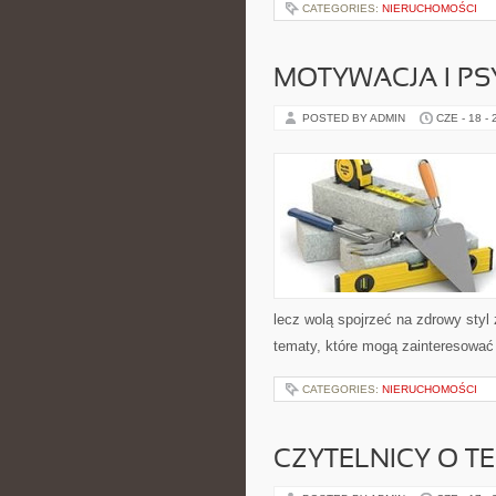
CATEGORIES:
NIERUCHOMOŚCI
MOTYWACJA I P
POSTED BY ADMIN
CZE - 18 -
lecz wolą spojrzeć na zdrowy styl 
tematy, które mogą zainteresować 
CATEGORIES:
NIERUCHOMOŚCI
CZYTELNICY O T