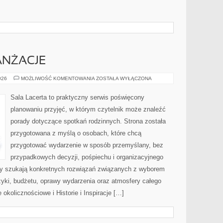
ANŻACJE
DEKORACJE
026
MOŻLIWOŚĆ KOMENTOWANIA
ZOSTAŁA WYŁĄCZONA
I
ARANŻACJE
Sala Lacerta to praktyczny serwis poświęcony
planowaniu przyjęć, w którym czytelnik może znaleźć
porady dotyczące spotkań rodzinnych. Strona została
przygotowana z myślą o osobach, które chcą
przygotować wydarzenie w sposób przemyślany, bez
przypadkowych decyzji, pośpiechu i organizacyjnego
rzy szukają konkretnych rozwiązań związanych z wyborem
uzyki, budżetu, oprawy wydarzenia oraz atmosfery całego
 okolicznościowe i Historie i Inspiracje […]