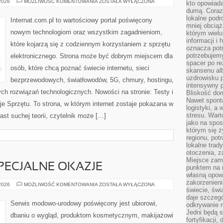
CZYTELNICY
 2026
MOŻLIWOŚĆ KOMENTOWANIA
ZOSTAŁA WYŁĄCZONA
kto opowiad
O
dumą. Coraz
TEMACIE
lokalne podr
Internat.com.pl to wartościowy portal poświęcony
mniej obciąż
nowym technologiom oraz wszystkim zagadnieniom,
którym wielu
informacji i
które kojarzą się z codziennym korzystaniem z sprzętu
oznacza potr
potrzebujemy
elektronicznego. Strona może być dobrym miejscem dla
spacer po r
osób, które chcą poznać świecie internetu, sieci
skansenu alb
uzdrowisku p
bezprzewodowych, światłowodów, 5G, chmury, hostingu,
intensywny 
ch rozwiązań technologicznych. Nowości na stronie: Testy i
Bliskość do
Nawet spont
je Sprzętu. To strona, w którym internet zostaje pokazana w
logistyki, a
stresu. Wart
ast suchej teorii, czytelnik może […]
jako na spo
którym się ż
regionu, pot
lokalne trad
otoczenia, z
Miejsce zam
SPECJALNE OKAZJE
punktem na m
własną opow
zakorzenieni
STYLIZACJE
 2026
MOŻLIWOŚĆ KOMENTOWANIA
ZOSTAŁA WYŁĄCZONA
świecie, św
NA
SPECJALNE
daje szczegó
OKAZJE
Serwis modowo-urodowy poświęcony jest ubiorowi,
odkrywanie 
Jedni będą 
dbaniu o wygląd, produktom kosmetycznym, makijażowi
fortyfikacji,