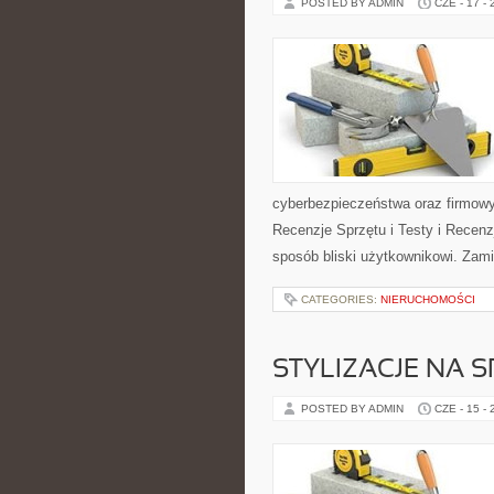
POSTED BY ADMIN
CZE - 17 -
cyberbezpieczeństwa oraz firmowy
Recenzje Sprzętu i Testy i Recenz
sposób bliski użytkownikowi. Zami
CATEGORIES:
NIERUCHOMOŚCI
STYLIZACJE NA 
POSTED BY ADMIN
CZE - 15 -