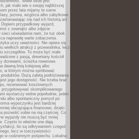
codzienność. Wiele osób jest
, jak mało wie o swojej najbliższej
asem przez lata mijamy te same
lasy, jeziora, wzgórza albo zabytkowe
zastanawiając się nad ich historią ani
. Dopiero przypadkowy wyjazd,
imś z zewnątrz albo zdjęcie
 sieci uświadamia nam, że tuż obok
jsca naprawdę warte zobaczenia.
styka uczy uważności. Nie opiera się
u wielkich atrakcji z przewodnika, lecz
iu szczegółów. To może być małe
adzone z pasją, drewniany kościół
zy drzewami, ścieżka rowerowa
 dawną linią kolejową albo
o, w którym można spróbować
 produktów. Dużą zaletą podróżowania
jest jego dostępność. Nie trzeba brać
lopu, rezerwować kosztownych
i przygotowywać skomplikowanego
mi wystarczy wolne popołudnie, jeden
ndu albo spontaniczny pomysł po
forma wypoczynku jest bardziej
 mniej obciążająca finansowo, dzięki
 pozwolić sobie na nią częściej. Co
lne wyjazdy nie muszą być mniej
. Często to właśnie one dają
tysfakcji, bo są odkrywaniem czegoś
nego, lecz w rzeczywistości
go w codziennym pośpiechu. Lokalna