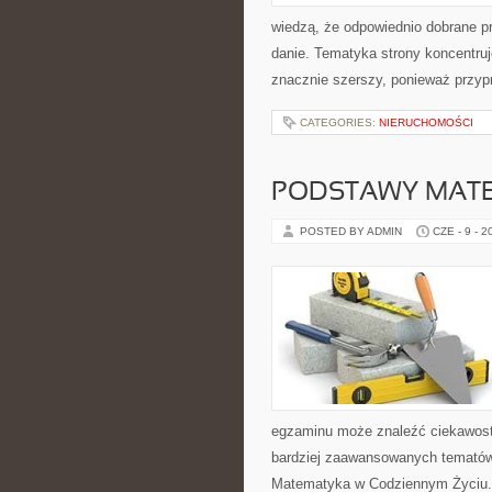
wiedzą, że odpowiednio dobrane pr
danie. Tematyka strony koncentruj
znacznie szerszy, ponieważ przyp
CATEGORIES:
NIERUCHOMOŚCI
PODSTAWY MAT
POSTED BY ADMIN
CZE - 9 - 2
egzaminu może znaleźć ciekawost
bardziej zaawansowanych temató
Matematyka w Codziennym Życiu. 