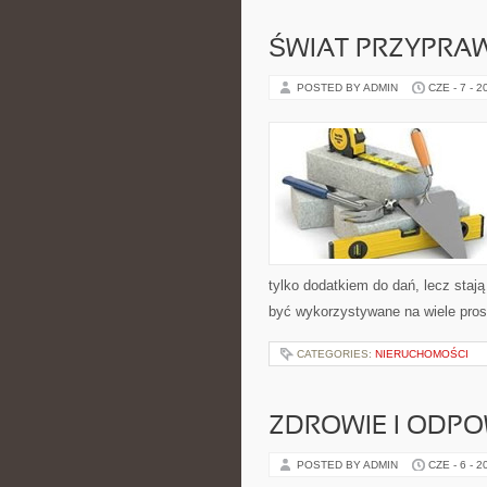
ŚWIAT PRZYPRA
POSTED BY ADMIN
CZE - 7 - 2
tylko dodatkiem do dań, lecz staj
być wykorzystywane na wiele pros
CATEGORIES:
NIERUCHOMOŚCI
ZDROWIE I ODP
POSTED BY ADMIN
CZE - 6 - 2