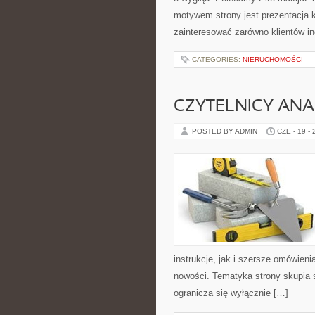
motywem strony jest prezentacja 
zainteresować zarówno klientów in
CATEGORIES:
NIERUCHOMOŚCI
CZYTELNICY ANA
POSTED BY ADMIN
CZE - 19 -
instrukcje, jak i szersze omówieni
nowości. Tematyka strony skupia s
ogranicza się wyłącznie […]