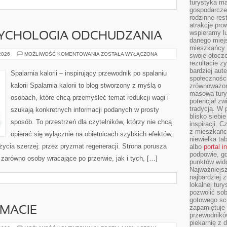
turystyka ma
gospodarcze
rodzinne rest
atrakcje pro
wspieramy lu
SYCHOLOGIA ODCHUDZANIA
danego miejs
mieszkańcy 
MOTYWACJA
 2026
MOŻLIWOŚĆ KOMENTOWANIA
ZOSTAŁA WYŁĄCZONA
swoje otocze
I
rezultacie z
PSYCHOLOGIA
bardziej aut
ODCHUDZANIA
Spalarnia kalorii – inspirujący przewodnik po spalaniu
społeczności
kalorii Spalarnia kalorii to blog stworzony z myślą o
zrównoważon
masowa turys
osobach, które chcą przemyśleć temat redukcji wagi i
potencjał zw
tradycją. W 
szukają konkretnych informacji podanych w prosty
blisko siebi
sposób. To przestrzeń dla czytelników, którzy nie chcą
inspiracji.
z mieszkańc
opierać się wyłącznie na obietnicach szybkich efektów,
niewielka ta
życia szerzej: przez pryzmat regeneracji. Strona porusza
albo
portal 
podpowie, gd
zarówno osoby wracające po przerwie, jak i tych, […]
punktów wid
Najważniejsz
najbardziej 
lokalnej tur
pozwolić sob
gotowego sce
zapamiętuje
EMACIE
przewodników
piekarnię z