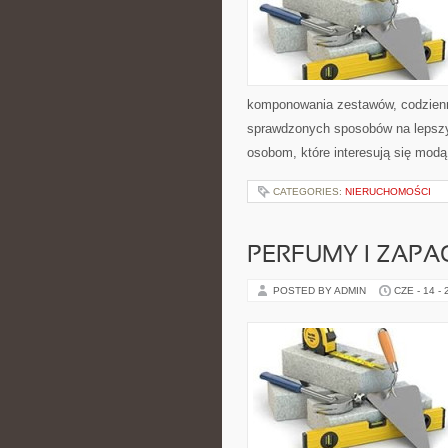
komponowania zestawów, codzienny
sprawdzonych sposobów na lepszy 
osobom, które interesują się modą
CATEGORIES:
NIERUCHOMOŚCI
PERFUMY I ZAPA
POSTED BY ADMIN
CZE - 14 -