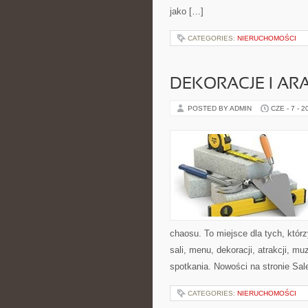
jako […]
CATEGORIES:
NIERUCHOMOŚCI
DEKORACJE I AR
POSTED BY ADMIN
CZE - 7 - 2
chaosu. To miejsce dla tych, któ
sali, menu, dekoracji, atrakcji, m
spotkania. Nowości na stronie Sale
CATEGORIES:
NIERUCHOMOŚCI