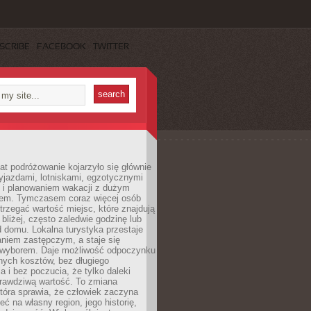
SCRIBE
FACEBOOK
TWITTER
lat podróżowanie kojarzyło się głównie
yjazdami, lotniskami, egzotycznymi
i i planowaniem wakacji z dużym
em. Tymczasem coraz więcej osób
rzegać wartość miejsc, które znajdują
 bliżej, często zaledwie godzinę lub
d domu. Lokalna turystyka przestaje
aniem zastępczym, a staje się
wyborem. Daje możliwość odpoczynku
nych kosztów, bez długiego
a i bez poczucia, że tylko daleki
rawdziwą wartość. To zmiana
która sprawia, że człowiek zaczyna
eć na własny region, jego historię,