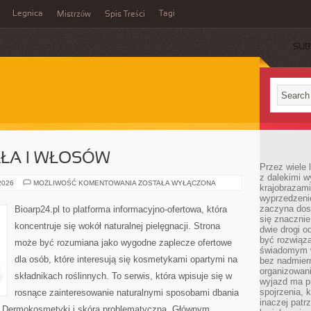
Legnica
Tagi
Mistrzów
Spis Treści
SUB
AŁA I WŁOSÓW
Przez wiele 
z dalekimi w
PIELĘGNACJA
 2026
MOŻLIWOŚĆ KOMENTOWANIA
ZOSTAŁA WYŁĄCZONA
krajobrazam
CIAŁA
wyprzedzeni
I
WŁOSÓW
zaczyna dost
Bioarp24.pl to platforma informacyjno-ofertowa, która
się znacznie
koncentruje się wokół naturalnej pielęgnacji. Strona
dwie drogi o
być rozwiąz
może być rozumiana jako wygodne zaplecze ofertowe
świadomym 
dla osób, które interesują się kosmetykami opartymi na
bez nadmier
organizowani
składnikach roślinnych. To serwis, która wpisuje się w
wyjazd ma p
spojrzenia, 
rosnące zainteresowanie naturalnymi sposobami dbania
inaczej patrz
i Dermokosmetyki i skóra problematyczna. Głównym