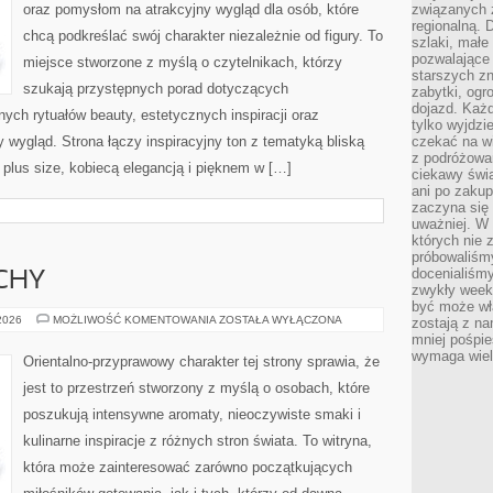
oraz pomysłom na atrakcyjny wygląd dla osób, które
związanych 
regionalną. 
chcą podkreślać swój charakter niezależnie od figury. To
szlaki, małe
pozwalające
miejsce stworzone z myślą o czytelnikach, którzy
starszych z
szukają przystępnych porad dotyczących
zabytki, ogr
dojazd. Każd
ch rytuałów beauty, estetycznych inspiracji oraz
tylko wyjdzi
wygląd. Strona łączy inspiracyjny ton z tematyką bliską
czekać na wi
z podróżowan
 plus size, kobiecą elegancją i pięknem w […]
ciekawy świa
ani po zakup
zaczyna się 
uważniej. W n
których nie 
próbowaliśmy
docenialiśmy
CHY
zwykły weeke
być może wł
PERFUMY
 2026
MOŻLIWOŚĆ KOMENTOWANIA
ZOSTAŁA WYŁĄCZONA
zostają z na
I
mniej pośpie
ZAPACHY
wymaga wielk
Orientalno-przyprawowy charakter tej strony sprawia, że
jest to przestrzeń stworzony z myślą o osobach, które
poszukują intensywne aromaty, nieoczywiste smaki i
kulinarne inspiracje z różnych stron świata. To witryna,
która może zainteresować zarówno początkujących