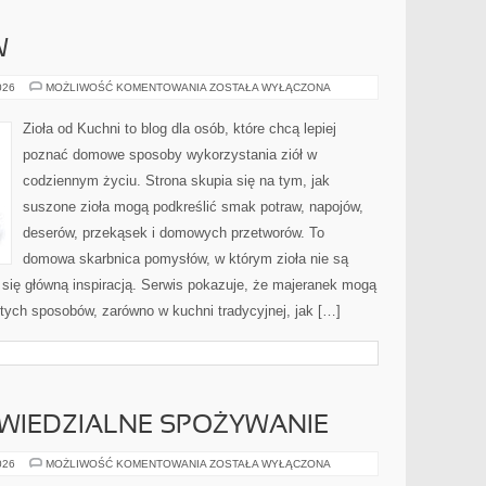
W
ŚWIAT
026
MOŻLIWOŚĆ KOMENTOWANIA
ZOSTAŁA WYŁĄCZONA
PRZYPRAW
Zioła od Kuchni to blog dla osób, które chcą lepiej
poznać domowe sposoby wykorzystania ziół w
codziennym życiu. Strona skupia się na tym, jak
suszone zioła mogą podkreślić smak potraw, napojów,
deserów, przekąsek i domowych przetworów. To
domowa skarbnica pomysłów, w którym zioła nie są
ą się główną inspiracją. Serwis pokazuje, że majeranek mogą
tych sposobów, zarówno w kuchni tradycyjnej, jak […]
OWIEDZIALNE SPOŻYWANIE
ZDROWIE
026
MOŻLIWOŚĆ KOMENTOWANIA
ZOSTAŁA WYŁĄCZONA
I