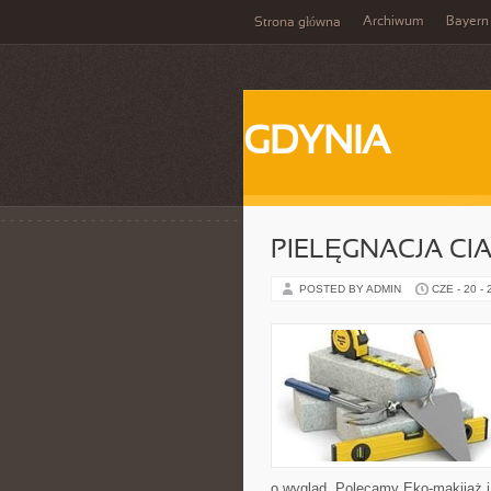
Archiwum
Bayern
Strona główna
GDYNIA
PIELĘGNACJA CI
POSTED BY ADMIN
CZE - 20 -
o wygląd. Polecamy Eko-makijaż 