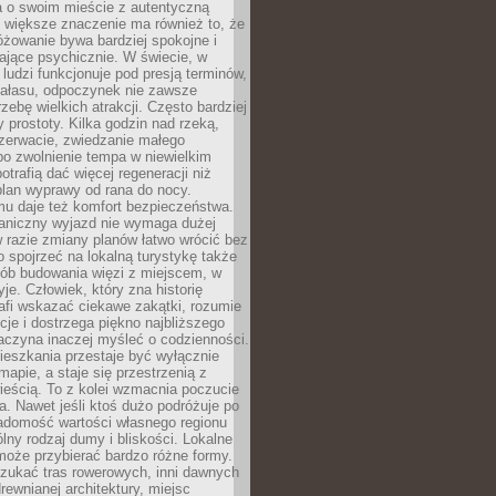
a o swoim mieście z autentyczną
 większe znaczenie ma również to, że
óżowanie bywa bardziej spokojne i
ające psychicznie. W świecie, w
 ludzi funkcjonuje pod presją terminów,
 hałasu, odpoczynek nie zawsze
zebę wielkich atrakcji. Często bardziej
 prostoty. Kilka godzin nad rzeką,
ezerwacie, zwiedzanie małego
o zwolnienie tempa w niewielkim
otrafią dać więcej regeneracji niż
plan wyprawy od rana do nocy.
mu daje też komfort bezpieczeństwa.
aniczny wyjazd nie wymaga dużej
 w razie zmiany planów łatwo wrócić bez
o spojrzeć na lokalną turystykę także
sób budowania więzi z miejscem, w
yje. Człowiek, który zna historię
rafi wskazać ciekawe zakątki, rozumie
ycje i dostrzega piękno najbliższego
aczyna inaczej myśleć o codzienności.
ieszkania przestaje być wyłącznie
apie, a staje się przestrzenią z
ieścią. To z kolei wzmacnia poczucie
a. Nawet jeśli ktoś dużo podróżuje po
iadomość wartości własnego regionu
lny rodzaj dumy i bliskości. Lokalne
może przybierać bardzo różne formy.
szukać tras rowerowych, inni dawnych
 drewnianej architektury, miejsc