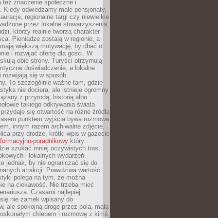
 też znaczenie społeczne i
. Kiedy odwiedzamy małe pensjonaty,
auracje, regionalne targi czy niewielkie
wadzone przez lokalne stowarzyszenia,
dzi, którzy realnie tworzą charakter
ca. Pieniądze zostają w regionie, a
mają większą motywację, by dbać o
nie i rozwijać ofertę dla gości. W
yskują obie strony. Turyści otrzymują
entyczne doświadczenie, a lokalne
 rozwijają się w sposób
y. To szczególnie ważne tam, gdzie
tyka nie dociera, ale istnieje ogromny
iązany z przyrodą, historią albo
połowie takiego odkrywania świata
e przydaje się otwartość na różne źródła
 Czasem punktem wyjścia bywa rozmowa
em, innym razem archiwalne zdjęcie,
blica przy drodze, krótki wpis w gazecie
informacyjno-poradnikowy
który
zie szukać mniej oczywistych tras,
okowych i lokalnych wydarzeń.
e jednak, by nie ograniczać się do
znanych atrakcji. Prawdziwa wartość
ystyki polega na tym, że można
ie na ciekawość. Nie trzeba mieć
nariusza. Czasami najlepiej
 się nie zamek wpisany do
, ale spokojną drogę przez pola, małą
 doskonałym chlebem i rozmowę z kimś,