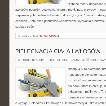
rzetelne teksty dotyczące
zakupów, podróży, gotowania, energii, recyklingu, przyrody i no
wspierających bardziej odpowiedzialny styl życia. Strona została
osobach, które chcą poznawać współczesne wyzwania środowisko
szukają treści […]
CATEGORIES:
NIERUCHOMOŚCI
PIELĘGNACJA CIAŁA I WŁOSÓW
POSTED BY ADMIN
CZE - 20 - 2026
MOŻLIWOŚĆ KOMENTOWA
Bioarp24.pl to platforma in
koncentruje się wokół natura
może być rozumiana jako w
dla osób, które interesują 
składnikach roślinnych. To 
rosnące zainteresowanie n
o wygląd. Polecamy Eko-makijaż i Dermokosmetyki i skóra prob