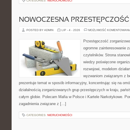
CATEGORIES:
NIERUCHOMOŚCI
NOWOCZESNA PRZESTĘPCZOŚĆ
POSTED BY ADMIN
LIP - 4 - 2026
MOŻLIWOŚĆ KOMENTOWAN
Przestępczość zorganizowan
ogromne zainteresowanie za
czytelników. Strona stano
wiedzy poświęcone organiz
rozwojowi, modelom działan
wyzwaniom związanym z b
prezentuje temat w sposób informacyjny, koncentrując się na om
działalnością zorganizowanych grup przestępczych w kraju, pańs
całym globie. Polecam Mafia w Polsce i Kartele Narkotykowe. Por
zagadnienia związane z […]
CATEGORIES:
NIERUCHOMOŚCI