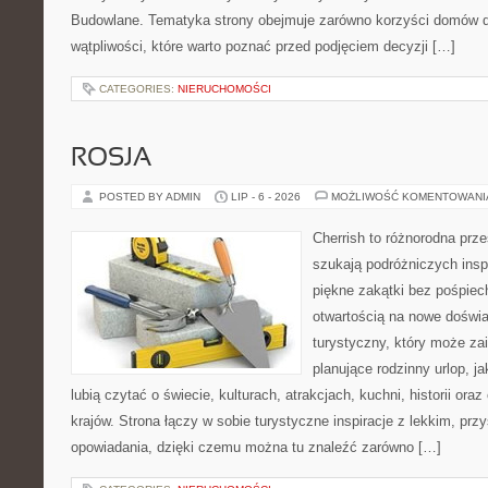
Budowlane. Tematyka strony obejmuje zarówno korzyści domów dr
wątpliwości, które warto poznać przed podjęciem decyzji […]
CATEGORIES:
NIERUCHOMOŚCI
ROSJA
POSTED BY ADMIN
LIP - 6 - 2026
MOŻLIWOŚĆ KOMENTOWAN
Cherrish to różnorodna prze
szukają podróżniczych insp
piękne zakątki bez pośpiec
otwartością na nowe doświa
turystyczny, który może z
planujące rodzinny urlop, ja
lubią czytać o świecie, kulturach, atrakcjach, kuchni, historii ora
krajów. Strona łączy w sobie turystyczne inspiracje z lekkim, p
opowiadania, dzięki czemu można tu znaleźć zarówno […]