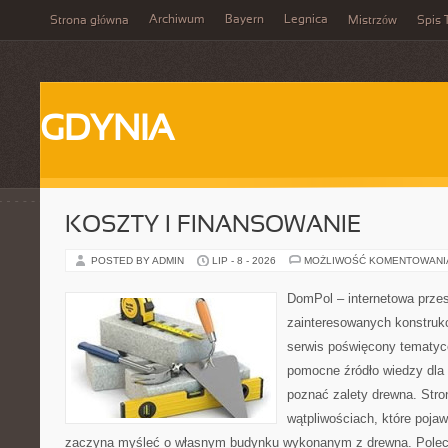
Archiwum
Bayern
Legnica
Strona główna
Mistrzów
Spis 
GDYNIA
KOSZTY I FINANSOWANIE
POSTED BY ADMIN
LIP - 8 - 2026
MOŻLIWOŚĆ KOMENTOWAN
DomPol – internetowa przes
zainteresowanych konstruk
serwis poświęcony tematyc
pomocne źródło wiedzy dla o
poznać zalety drewna. Stro
wątpliwościach, które pojaw
zaczyna myśleć o własnym budynku wykonanym z drewna. Polec