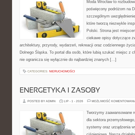
Moda Wrocław to rozbudowa
poświęcony podróżom na D
szczególnym uwzględnienie
które tworzą niezwykle insp
Polski. Strona jest miejsc
ciekawe opisy dotyczące zwie
architektury, przyrody, wydarzeń, rekreacji oraz codziennego życ
Dolnego Śląska. To portal dla osób, które lubią szukać miejsc z
nie ogranicza się wyłącznie do najbardziej znanych […]
CATEGORIES:
NIERUCHOMOŚCI
ENERGETYKA I ZASOBY
POSTED BY ADMIN
LIP - 1 - 2026
MOŻLIWOŚĆ KOMENTOWAN
Tworzymy zaawansowane ro
dla sektora przemysłowego
systemy oraz urządzenia w
ciśnieniową. Nasza działaln