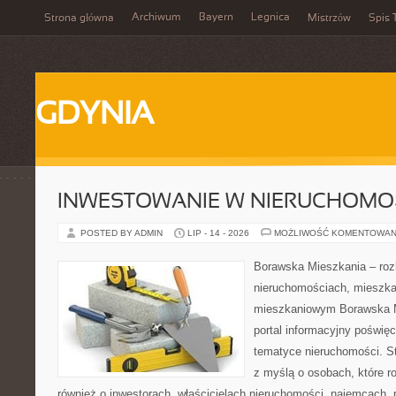
Archiwum
Bayern
Legnica
Strona główna
Mistrzów
Spis 
GDYNIA
INWESTOWANIE W NIERUCHOMO
POSTED BY ADMIN
LIP - 14 - 2026
MOŻLIWOŚĆ KOMENTOWAN
Borawska Mieszkania – roz
nieruchomościach, mieszka
mieszkaniowym Borawska Mi
portal informacyjny poświę
tematyce nieruchomości. S
z myślą o osobach, które r
również o inwestorach, właścicielach nieruchomości, najemcach, 