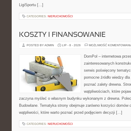
LigiSportu […]
CATEGORIES:
NIERUCHOMOŚCI
KOSZTY I FINANSOWANIE
POSTED BY ADMIN
LIP - 8 - 2026
MOŻLIWOŚĆ KOMENTOWAN
DomPol – internetowa przes
zainteresowanych konstruk
serwis poświęcony tematyc
pomocne źródło wiedzy dla o
poznać zalety drewna. Stro
wątpliwościach, które pojaw
zaczyna myśleć o własnym budynku wykonanym z drewna. Polec
Budowlane. Tematyka strony obejmuje zarówno korzyści domów dr
wątpliwości, które warto poznać przed podjęciem decyzji […]
CATEGORIES:
NIERUCHOMOŚCI