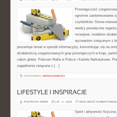
Przestępczość zorganizowan
ogromne zainteresowanie za
czytelników. Strona stano
wiedzy poświęcone organiz
rozwojowi, modelom działan
wyzwaniom związanym z b
prezentuje temat w sposób informacyjny, koncentrując się na om
działalnością zorganizowanych grup przestępczych w kraju, pańs
całym globie. Polecam Mafia w Polsce i Kartele Narkotykowe. Por
zagadnienia związane z […]
CATEGORIES:
NIERUCHOMOŚCI
LIFESTYLE I INSPIRACJE
POSTED BY ADMIN
LIP - 4 - 2026
MOŻLIWOŚĆ KOMENTOWAN
Sport i aktywność fizyczna 