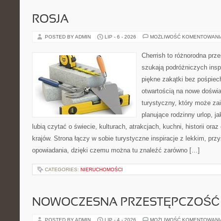
ROSJA
POSTED BY ADMIN
LIP - 6 - 2026
MOŻLIWOŚĆ KOMENTOWAN
Cherrish to różnorodna prze
szukają podróżniczych insp
piękne zakątki bez pośpiec
otwartością na nowe doświa
turystyczny, który może z
planujące rodzinny urlop, ja
lubią czytać o świecie, kulturach, atrakcjach, kuchni, historii ora
krajów. Strona łączy w sobie turystyczne inspiracje z lekkim, p
opowiadania, dzięki czemu można tu znaleźć zarówno […]
CATEGORIES:
NIERUCHOMOŚCI
NOWOCZESNA PRZESTĘPCZOŚĆ
POSTED BY ADMIN
LIP - 4 - 2026
MOŻLIWOŚĆ KOMENTOWAN