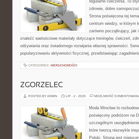
regularne ćwiczenia. To sty
zdrowie, dobre samopoczuci
Strona poświęcona tej tem
centrum wiedzy, w którym k
zarówno początkujący, jak
znaleźć wartościowe materiały dotyczące treningów, ćwiczeń, zdr
odżywiania oraz świadomego rozwijania własnej sprawności. Serwi
popularyzowaniu aktywności fizycznej, przedstawiając zagadnien
CATEGORIES:
NIERUCHOMOŚCI
ZGORZELEC
POSTED BY ADMIN
LIP - 2 - 2026
MOŻLIWOŚĆ KOMENTOWAN
Moda Wrocław to rozbudowa
poświęcony podróżom na D
szczególnym uwzględnienie
które tworzą niezwykle insp
Polski. Strona jest miejsc