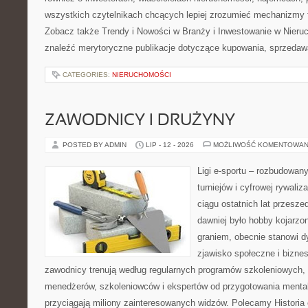
wszystkich czytelnikach chcących lepiej zrozumieć mechanizmy 
Zobacz także Trendy i Nowości w Branży i Inwestowanie w Nier
znaleźć merytoryczne publikacje dotyczące kupowania, sprzedaw
CATEGORIES:
NIERUCHOMOŚCI
ZAWODNICY I DRUŻYNY
POSTED BY ADMIN
LIP - 12 - 2026
MOŻLIWOŚĆ KOMENTOWAN
Ligi e-sportu – rozbudowany
turniejów i cyfrowej rywaliz
ciągu ostatnich lat przesz
dawniej było hobby kojarz
graniem, obecnie stanowi d
zjawisko społeczne i biznes
zawodnicy trenują według regularnych programów szkoleniowych, 
menedżerów, szkoleniowców i ekspertów od przygotowania mentaln
przyciągają miliony zainteresowanych widzów. Polecamy Historia e-