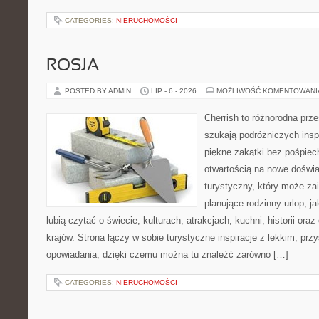
CATEGORIES:
NIERUCHOMOŚCI
ROSJA
POSTED BY ADMIN
LIP - 6 - 2026
MOŻLIWOŚĆ KOMENTOWAN
Cherrish to różnorodna prze
szukają podróżniczych insp
piękne zakątki bez pośpiec
otwartością na nowe doświa
turystyczny, który może z
planujące rodzinny urlop, ja
lubią czytać o świecie, kulturach, atrakcjach, kuchni, historii ora
krajów. Strona łączy w sobie turystyczne inspiracje z lekkim, p
opowiadania, dzięki czemu można tu znaleźć zarówno […]
CATEGORIES:
NIERUCHOMOŚCI