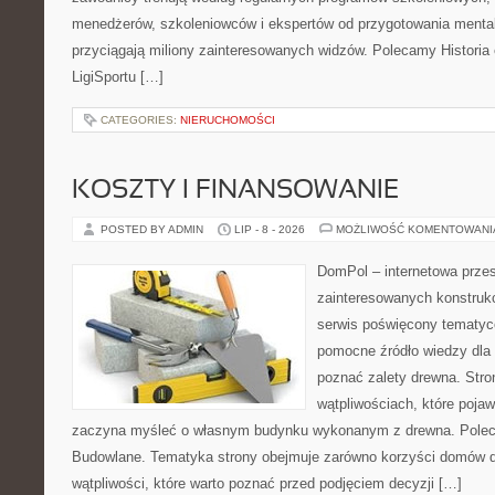
menedżerów, szkoleniowców i ekspertów od przygotowania mentaln
przyciągają miliony zainteresowanych widzów. Polecamy Historia e-
LigiSportu […]
CATEGORIES:
NIERUCHOMOŚCI
KOSZTY I FINANSOWANIE
POSTED BY ADMIN
LIP - 8 - 2026
MOŻLIWOŚĆ KOMENTOWAN
DomPol – internetowa przes
zainteresowanych konstruk
serwis poświęcony tematyc
pomocne źródło wiedzy dla o
poznać zalety drewna. Stro
wątpliwościach, które pojaw
zaczyna myśleć o własnym budynku wykonanym z drewna. Polec
Budowlane. Tematyka strony obejmuje zarówno korzyści domów dr
wątpliwości, które warto poznać przed podjęciem decyzji […]