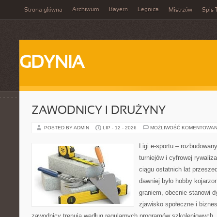
Archiwum
Bayern
Legnica
Strona główna
Mistrzów
Spis 
GDYNIA
ZAWODNICY I DRUŻYNY
POSTED BY ADMIN
LIP - 12 - 2026
MOŻLIWOŚĆ KOMENTOWAN
Ligi e-sportu – rozbudowany
turniejów i cyfrowej rywaliz
ciągu ostatnich lat przesz
dawniej było hobby kojarz
graniem, obecnie stanowi d
zjawisko społeczne i biznes
zawodnicy trenują według regularnych programów szkoleniowych, 