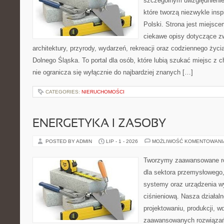
szczególnym uwzględnienie
które tworzą niezwykle insp
Polski. Strona jest miejsc
ciekawe opisy dotyczące zwie
architektury, przyrody, wydarzeń, rekreacji oraz codziennego życ
Dolnego Śląska. To portal dla osób, które lubią szukać miejsc z
nie ogranicza się wyłącznie do najbardziej znanych […]
CATEGORIES:
NIERUCHOMOŚCI
ENERGETYKA I ZASOBY
POSTED BY ADMIN
LIP - 1 - 2026
MOŻLIWOŚĆ KOMENTOWAN
Tworzymy zaawansowane ro
dla sektora przemysłowego
systemy oraz urządzenia w
ciśnieniową. Nasza działaln
projektowaniu, produkcji, w
zaawansowanych rozwiązań,