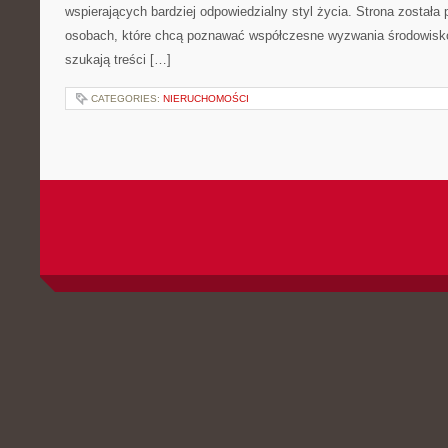
wspierających bardziej odpowiedzialny styl życia. Strona została
osobach, które chcą poznawać współczesne wyzwania środowisko
szukają treści […]
CATEGORIES:
NIERUCHOMOŚCI