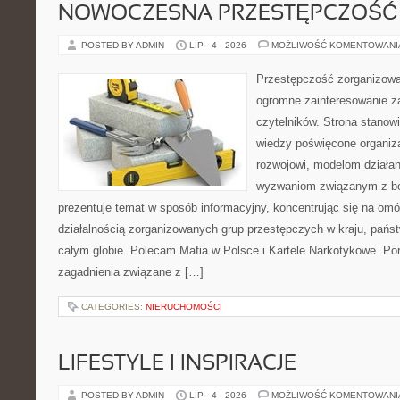
NOWOCZESNA PRZESTĘPCZOŚĆ
POSTED BY ADMIN
LIP - 4 - 2026
MOŻLIWOŚĆ KOMENTOWAN
Przestępczość zorganizowan
ogromne zainteresowanie za
czytelników. Strona stano
wiedzy poświęcone organiz
rozwojowi, modelom działan
wyzwaniom związanym z b
prezentuje temat w sposób informacyjny, koncentrując się na om
działalnością zorganizowanych grup przestępczych w kraju, pańs
całym globie. Polecam Mafia w Polsce i Kartele Narkotykowe. Por
zagadnienia związane z […]
CATEGORIES:
NIERUCHOMOŚCI
LIFESTYLE I INSPIRACJE
POSTED BY ADMIN
LIP - 4 - 2026
MOŻLIWOŚĆ KOMENTOWAN