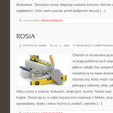
Budowlane. Tematyka strony obejmuje zarówno korzyści domów dr
wątpliwości, które warto poznać przed podjęciem decyzji […]
CATEGORIES:
NIERUCHOMOŚCI
ROSJA
POSTED BY ADMIN
LIP - 6 - 2026
MOŻLIWOŚĆ KOMENTOWAN
Cherrish to różnorodna prze
szukają podróżniczych insp
piękne zakątki bez pośpiec
otwartością na nowe doświa
turystyczny, który może z
planujące rodzinny urlop, ja
lubią czytać o świecie, kulturach, atrakcjach, kuchni, historii ora
krajów. Strona łączy w sobie turystyczne inspiracje z lekkim, p
opowiadania, dzięki czemu można tu znaleźć zarówno […]