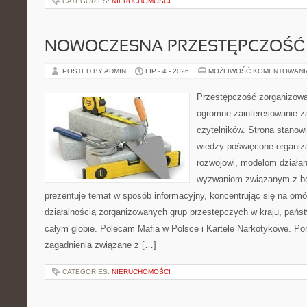
CATEGORIES:
NIERUCHOMOŚCI
NOWOCZESNA PRZESTĘPCZOŚĆ
POSTED BY ADMIN
LIP - 4 - 2026
MOŻLIWOŚĆ KOMENTOWAN
Przestępczość zorganizowan
ogromne zainteresowanie za
czytelników. Strona stano
wiedzy poświęcone organiz
rozwojowi, modelom działan
wyzwaniom związanym z b
prezentuje temat w sposób informacyjny, koncentrując się na om
działalnością zorganizowanych grup przestępczych w kraju, pańs
całym globie. Polecam Mafia w Polsce i Kartele Narkotykowe. Por
zagadnienia związane z […]
CATEGORIES:
NIERUCHOMOŚCI