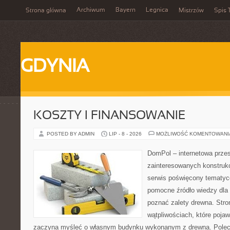
Archiwum
Bayern
Legnica
Strona główna
Mistrzów
Spis 
GDYNIA
KOSZTY I FINANSOWANIE
POSTED BY ADMIN
LIP - 8 - 2026
MOŻLIWOŚĆ KOMENTOWAN
DomPol – internetowa przes
zainteresowanych konstruk
serwis poświęcony tematyc
pomocne źródło wiedzy dla o
poznać zalety drewna. Stro
wątpliwościach, które pojaw
zaczyna myśleć o własnym budynku wykonanym z drewna. Polec