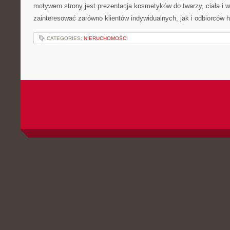
motywem strony jest prezentacja kosmetyków do twarzy, ciała i 
zainteresować zarówno klientów indywidualnych, jak i odbiorców 
CATEGORIES:
NIERUCHOMOŚCI