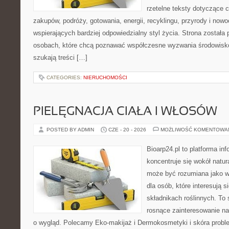
rzetelne teksty dotyczące
zakupów, podróży, gotowania, energii, recyklingu, przyrody i no
wspierających bardziej odpowiedzialny styl życia. Strona została
osobach, które chcą poznawać współczesne wyzwania środowisko
szukają treści […]
CATEGORIES:
NIERUCHOMOŚCI
PIELĘGNACJA CIAŁA I WŁOSÓW
POSTED BY ADMIN
CZE - 20 - 2026
MOŻLIWOŚĆ KOMENTOWA
Bioarp24.pl to platforma in
koncentruje się wokół natura
może być rozumiana jako w
dla osób, które interesują 
składnikach roślinnych. To 
rosnące zainteresowanie n
o wygląd. Polecamy Eko-makijaż i Dermokosmetyki i skóra prob