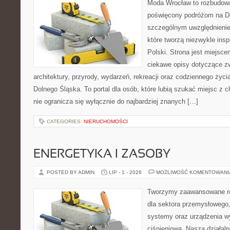
Moda Wrocław to rozbudowa
poświęcony podróżom na D
szczególnym uwzględnienie
które tworzą niezwykle insp
Polski. Strona jest miejsc
ciekawe opisy dotyczące zwie
architektury, przyrody, wydarzeń, rekreacji oraz codziennego życ
Dolnego Śląska. To portal dla osób, które lubią szukać miejsc z
nie ogranicza się wyłącznie do najbardziej znanych […]
CATEGORIES:
NIERUCHOMOŚCI
ENERGETYKA I ZASOBY
POSTED BY ADMIN
LIP - 1 - 2026
MOŻLIWOŚĆ KOMENTOWAN
Tworzymy zaawansowane ro
dla sektora przemysłowego
systemy oraz urządzenia w
ciśnieniową. Nasza działaln