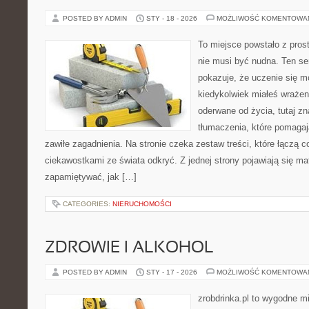
POSTED BY ADMIN
STY - 18 - 2026
MOŻLIWOŚĆ KOMENTOWA
To miejsce powstało z pros
nie musi być nudna. Ten s
pokazuje, że uczenie się m
kiedykolwiek miałeś wrażen
oderwane od życia, tutaj z
tłumaczenia, które pomagaj
zawiłe zagadnienia. Na stronie czeka zestaw treści, które łączą 
ciekawostkami ze świata odkryć. Z jednej strony pojawiają się mate
zapamiętywać, jak […]
CATEGORIES:
NIERUCHOMOŚCI
ZDROWIE I ALKOHOL
POSTED BY ADMIN
STY - 17 - 2026
MOŻLIWOŚĆ KOMENTOWA
zrobdrinka.pl to wygodne mi