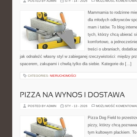
POSTED BY ADMIN
STY - 14 - 2026
MOŻLIWOŚĆ KOMENTOWA
Mammamia to rodzinne miej
dla młodych odkrywców spo
mam i tatów. To blog inter
tych, którzy chcą ubierać s
komfortowo, a jednocześnie
treści o ubraniach, dodatkac
jak odnaleźć własny styl w zabieganej rzeczywistości: między pr
spacerem, zakupami i chwilą tylko dla siebie. Kategorie do […]
CATEGORIES:
NIERUCHOMOŚCI
PIZZA NA WYNOS I DOSTAWA
POSTED BY ADMIN
STY - 13 - 2026
MOŻLIWOŚĆ KOMENTOWA
Pizza Dog Field to przestr
pizzy, którzy chcą poznawa
tym kultowym plackiem. To p