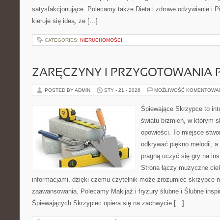
satysfakcjonujące. Polecamy także Dieta i zdrowe odżywianie i P
kieruje się ideą, że […]
CATEGORIES:
NIERUCHOMOŚCI
ZARĘCZYNY I PRZYGOTOWANIA 
POSTED BY ADMIN
STY - 21 - 2026
MOŻLIWOŚĆ KOMENTOWA
Śpiewające Skrzypce to in
światu brzmień, w którym s
opowieści. To miejsce stwo
odkrywać piękno melodii, a 
pragną uczyć się gry na i
Strona łączy muzyczne ciek
informacjami, dzięki czemu czytelnik może zrozumieć skrzypce n
zaawansowania. Polecamy Makijaż i fryzury ślubne i Ślubne inspi
Śpiewających Skrzypiec opiera się na zachwycie […]