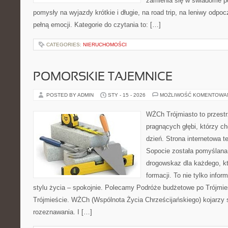
zamienia się w świadome p
pomysły na wyjazdy krótkie i długie, na road trip, na leniwy odp
pełną emocji. Kategorie do czytania to: […]
CATEGORIES:
NIERUCHOMOŚCI
POMORSKIE TAJEMNICE
POSTED BY ADMIN
STY - 15 - 2026
MOŻLIWOŚĆ KOMENTOWA
WŻCh Trójmiasto to przestr
pragnących głębi, którzy c
dzień. Strona internetowa t
Sopocie została pomyślana
drogowskaz dla każdego, k
formacji. To nie tylko infor
stylu życia – spokojnie. Polecamy Podróże budżetowe po Trójmi
Trójmieście. WŻCh (Wspólnota Życia Chrześcijańskiego) kojarzy 
rozeznawania. I […]