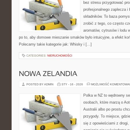
bez stresu przygotować pro
profesjonalnego zaplecza 
składników. To baza pomysłó
zrobić z tego, co często cz
aromatów, cytrusów i lodu 
po to, aby domowe mieszanie smaków było intuicyjne, a efekt koń
Polecamy takie kategorie jak: Whisky i […]
CATEGORIES:
NIERUCHOMOŚCI
NOWA ZELANDIA
POSTED BY ADMIN
STY - 16 - 2026
MOŻLIWOŚĆ KOMENTOWA
Polka w NZ to wędrowny se
osobach, które marzą o Aot
Australii albo po prostu ch
przygody. To miejsce, gdzi
się z opowieściami z drogi,