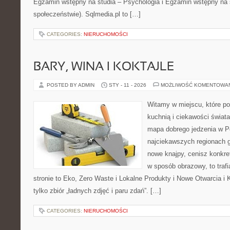
Egzamin wstępny na studia – Psychologia i Egzamin wstępny na
społeczeństwie). Sqlmedia.pl to […]
CATEGORIES:
NIERUCHOMOŚCI
BARY, WINA I KOKTAJLE
POSTED BY ADMIN
STY - 11 - 2026
MOŻLIWOŚĆ KOMENTOWA
Witamy w miejscu, które p
kuchnią i ciekawości świat
mapa dobrego jedzenia w P
najciekawszych regionach g
nowe knajpy, cenisz konkre
w sposób obrazowy, to trafi
stronie to Eko, Zero Waste i Lokalne Produkty i Nowe Otwarcia i K
tylko zbiór „ładnych zdjęć i paru zdań”. […]
CATEGORIES:
NIERUCHOMOŚCI