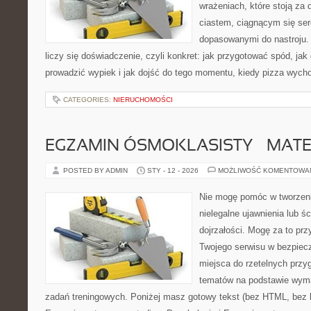
wrażeniach, które stoją za
ciastem, ciągnącym się se
dopasowanymi do nastroju. 
liczy się doświadczenie, czyli konkret: jak przygotować spód, jak 
prowadzić wypiek i jak dojść do tego momentu, kiedy pizza wych
CATEGORIES:
NIERUCHOMOŚCI
EGZAMIN ÓSMOKLASISTY – MAT
POSTED BY ADMIN
STY - 12 - 2026
MOŻLIWOŚĆ KOMENTOWA
Nie mogę pomóc w tworzeniu 
nielegalne ujawnienia lub ś
dojrzałości. Mogę za to prz
Twojego serwisu w bezpieczn
miejsca do rzetelnych prz
tematów na podstawie wym
zadań treningowych. Poniżej masz gotowy tekst (bez HTML, bez 