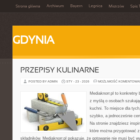
Archiwum
Bayern
Legnica
Strona główna
Mistrzów
Spis 
GDYNIA
PRZEPISY KULINARNE
POSTED BY ADMIN
STY - 23 - 2026
MOŻLIWOŚĆ KOMENTOWA
Mediaknorr.pl to konkretny b
z myślą o osobach szukają
kuchni. To miejsce dla tyc
szybko, a jednocześnie ce
Na stronie znajdziesz inspi
które można przygotować z
składników. Mediaknorr.pl pokazuje, że gotowanie nie musi być w