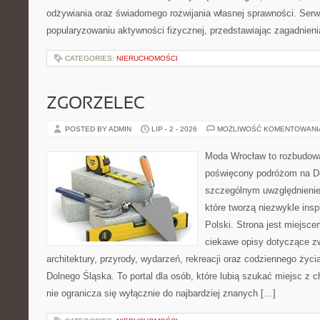
odżywiania oraz świadomego rozwijania własnej sprawności. Serwi
popularyzowaniu aktywności fizycznej, przedstawiając zagadnien
CATEGORIES:
NIERUCHOMOŚCI
ZGORZELEC
POSTED BY ADMIN
LIP - 2 - 2026
MOŻLIWOŚĆ KOMENTOWAN
Moda Wrocław to rozbudowa
poświęcony podróżom na D
szczególnym uwzględnienie
które tworzą niezwykle insp
Polski. Strona jest miejsc
ciekawe opisy dotyczące zwie
architektury, przyrody, wydarzeń, rekreacji oraz codziennego życ
Dolnego Śląska. To portal dla osób, które lubią szukać miejsc z
nie ogranicza się wyłącznie do najbardziej znanych […]