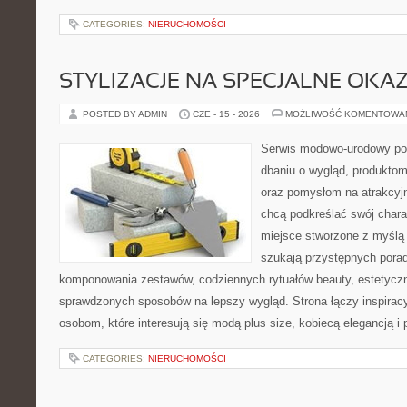
CATEGORIES:
NIERUCHOMOŚCI
STYLIZACJE NA SPECJALNE OKAZ
POSTED BY ADMIN
CZE - 15 - 2026
MOŻLIWOŚĆ KOMENTOWA
Serwis modowo-urodowy poś
dbaniu o wygląd, produkto
oraz pomysłom na atrakcyjn
chcą podkreślać swój charak
miejsce stworzone z myślą 
szukają przystępnych pora
komponowania zestawów, codziennych rytuałów beauty, estetyczny
sprawdzonych sposobów na lepszy wygląd. Strona łączy inspiracy
osobom, które interesują się modą plus size, kobiecą elegancją i
CATEGORIES:
NIERUCHOMOŚCI