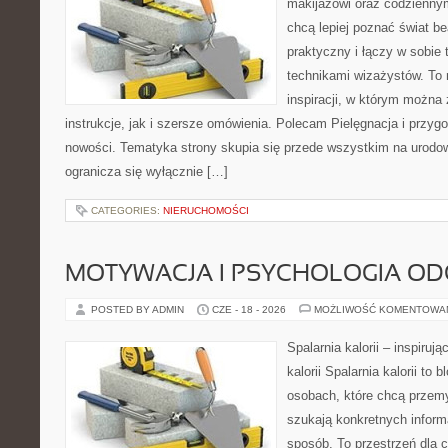
makijażowi oraz codziennym
chcą lepiej poznać świat be
praktyczny i łączy w sobie
technikami wizażystów. To 
inspiracji, w którym można
instrukcje, jak i szersze omówienia. Polecam Pielęgnacja i przygo
nowości. Tematyka strony skupia się przede wszystkim na urodowy
ogranicza się wyłącznie […]
CATEGORIES:
NIERUCHOMOŚCI
MOTYWACJA I PSYCHOLOGIA O
POSTED BY ADMIN
CZE - 18 - 2026
MOŻLIWOŚĆ KOMENTOWA
Spalarnia kalorii – inspiruj
kalorii Spalarnia kalorii to
osobach, które chcą przemy
szukają konkretnych inform
sposób. To przestrzeń dla c