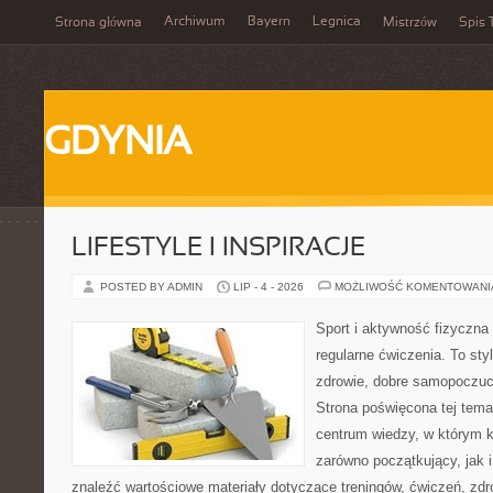
Archiwum
Bayern
Legnica
Strona główna
Mistrzów
Spis 
GDYNIA
LIFESTYLE I INSPIRACJE
POSTED BY ADMIN
LIP - 4 - 2026
MOŻLIWOŚĆ KOMENTOWAN
Sport i aktywność fizyczna 
regularne ćwiczenia. To sty
zdrowie, dobre samopoczuci
Strona poświęcona tej tem
centrum wiedzy, w którym k
zarówno początkujący, jak
znaleźć wartościowe materiały dotyczące treningów, ćwiczeń, zdr