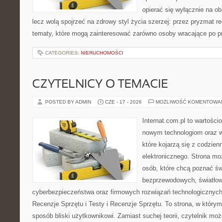
opierać się wyłącznie na ob
lecz wolą spojrzeć na zdrowy styl życia szerzej: przez pryzmat re
tematy, które mogą zainteresować zarówno osoby wracające po prz
CATEGORIES:
NIERUCHOMOŚCI
CZYTELNICY O TEMACIE
POSTED BY ADMIN
CZE - 17 - 2026
MOŻLIWOŚĆ KOMENTOWA
Internat.com.pl to wartości
nowym technologiom oraz 
które kojarzą się z codzie
elektronicznego. Strona m
osób, które chcą poznać świ
bezprzewodowych, światłow
cyberbezpieczeństwa oraz firmowych rozwiązań technologicznych.
Recenzje Sprzętu i Testy i Recenzje Sprzętu. To strona, w którym
sposób bliski użytkownikowi. Zamiast suchej teorii, czytelnik mo