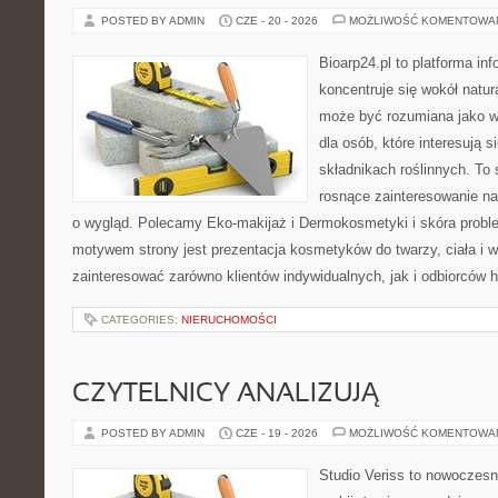
POSTED BY ADMIN
CZE - 20 - 2026
MOŻLIWOŚĆ KOMENTOWA
Bioarp24.pl to platforma in
koncentruje się wokół natura
może być rozumiana jako w
dla osób, które interesują 
składnikach roślinnych. To 
rosnące zainteresowanie n
o wygląd. Polecamy Eko-makijaż i Dermokosmetyki i skóra prob
motywem strony jest prezentacja kosmetyków do twarzy, ciała i 
zainteresować zarówno klientów indywidualnych, jak i odbiorców 
CATEGORIES:
NIERUCHOMOŚCI
CZYTELNICY ANALIZUJĄ
POSTED BY ADMIN
CZE - 19 - 2026
MOŻLIWOŚĆ KOMENTOWA
Studio Veriss to nowoczes