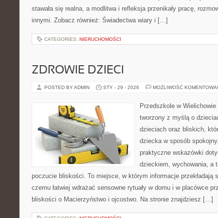
stawała się realna, a modlitwa i refleksja przenikały pracę, rozmow
innymi. Zobacz również: Świadectwa wiary i […]
CATEGORIES:
NIERUCHOMOŚCI
ZDROWIE DZIECI
POSTED BY ADMIN
STY - 29 - 2026
MOŻLIWOŚĆ KOMENTOWA
Przedszkole w Wielichowie 
tworzony z myślą o dzieci
dzieciach oraz bliskich, kt
dziecka w sposób spokojny
praktyczne wskazówki doty
dzieckiem, wychowania, a t
poczucie bliskości. To miejsce, w którym informacje przekładają si
czemu łatwiej wdrażać sensowne rytuały w domu i w placówce prz
bliskości o Macierzyństwo i ojcostwo. Na stronie znajdziesz […]