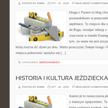
POSTED BY ADMIN
STY - 31 - 2026
MOŻLIWOŚĆ KOMENTOWA
Droga z Panem to blog chrz
przewodnikiem w powszedni
wędrówce. To miejsce dla o
do Boga, rozwijać relację 
znaczenie w świetle Ewangel
tym, że wiara nie jest przy
którą można iść dzień po dniu. Warto przeczytać Święte księgi i 
miejsca pobożność spotyka się […]
CATEGORIES:
NIERUCHOMOŚCI
HISTORIA I KULTURA JEŹDZIECKA
POSTED BY ADMIN
STY - 30 - 2026
MOŻLIWOŚĆ KOMENTOWA
Ikarion.pl to nowoczesna pl
z świeżym spojrzeniem. To 
które wybierają konkret, al