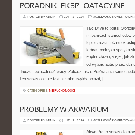
PORADNIKI EKSPLOATACYJNE
POSTED BY ADMIN
LUT - 3 - 2026
MOŻLIWOŚĆ KOMENTOWAN
Taxi Drive to portal tworzon
miłośnikach samochodów or
lepiej zrozumieć rynek usłu
którym praktyka spotyka si
mądrą wiedzą o tym, jak d
od wyboru auta, przez obsłu
drodze i opłacalność pracy. Zobacz także Porównania samochodów
Ten serwis opisuje taxi nie jako zwykły pojazd, […]
CATEGORIES:
NIERUCHOMOŚCI
PROBLEMY W AKWARIUM
POSTED BY ADMIN
LUT - 2 - 2026
MOŻLIWOŚĆ KOMENTOWAN
Akwa-Pro to serwis dla ak