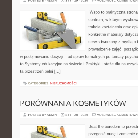
POSTED BY ADMIN
STY - 29 - 2026
MOŻLIWOŚĆ KOMENTOWA
IWspo to praktyczna strona
centrum, w którym wychowa
trakcie kształcenia oraz o
konkretne materiały dotycz
serwis tworzony z myślą o 
prowadzenie zajęć, porząd
w podejmowaniu decyzji – od spraw formalnych po tematy psycho
to Systemy edukacyjne na świecie i Praktyki i staże dla nauczyci
ta przestrzeń pełni […]
CATEGORIES:
NIERUCHOMOŚCI
PORÓWNANIA KOSMETYKÓW
POSTED BY ADMIN
STY - 28 - 2026
MOŻLIWOŚĆ KOMENTOWA
Beat the boredom to przest
przegonić nudę i zamienić 