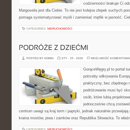
codzienności brakuje Ci odd
Margoseila jest dla Ciebie. To nie jest kolejna zlepek suchych po
pomaga systematyzować myśli i zamieniać mętlik w jasność. Ci
CATEGORIES:
NIERUCHOMOŚCI
PODRÓŻE Z DZIEĆMI
POSTED BY ADMIN
STY - 25 - 2026
MOŻLIWOŚĆ KOMENTOWA
GorąceWęgry.pl to portal tu
potrzeby odkrywania Europ
praktyczny, bez zbędnego n
podróżowanie musi być sko
osób, które lubią projektow
jednocześnie chcą zostawi
centrum uwagi są kraj term i papryki, jednak naturalnie przewijają 
kraina mostów, piwa i zamków oraz Republika Słowacka. To właśn
CATEGORIES:
NIERUCHOMOŚCI