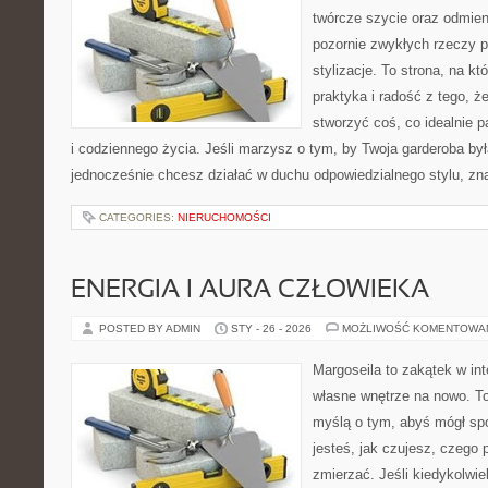
twórcze szycie oraz odmieni
pozornie zwykłych rzeczy p
stylizacje. To strona, na któ
praktyka i radość z tego, 
stworzyć coś, co idealnie p
i codziennego życia. Jeśli marzysz o tym, by Twoja garderoba był
jednocześnie chcesz działać w duchu odpowiedzialnego stylu, zn
CATEGORIES:
NIERUCHOMOŚCI
ENERGIA I AURA CZŁOWIEKA
POSTED BY ADMIN
STY - 26 - 2026
MOŻLIWOŚĆ KOMENTOWA
Margoseila to zakątek w in
własne wnętrze na nowo. To 
myślą o tym, abyś mógł sp
jesteś, jak czujesz, czego 
zmierzać. Jeśli kiedykolwi