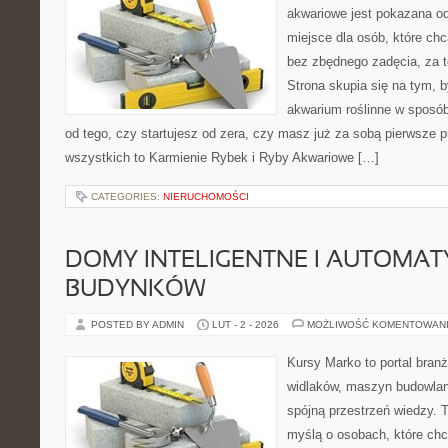
akwariowe jest pokazana od
miejsce dla osób, które ch
bez zbędnego zadęcia, za t
Strona skupia się na tym, 
akwarium roślinne w sposób
od tego, czy startujesz od zera, czy masz już za sobą pierwsze p
wszystkich to Karmienie Rybek i Ryby Akwariowe […]
CATEGORIES:
NIERUCHOMOŚCI
DOMY INTELIGENTNE I AUTOMA
BUDYNKÓW
POSTED BY ADMIN
LUT - 2 - 2026
MOŻLIWOŚĆ KOMENTOWAN
Kursy Marko to portal branż
widlaków, maszyn budowlan
spójną przestrzeń wiedzy. 
myślą o osobach, które chc