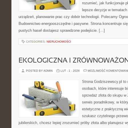
rozumieć, jak funkcjonuje 
lepsze decyzje w tematach 
urządzeń, planowanie prac czy dobór technologii. Polecamy Ogrody
Budownictwo energooszczędne i pasywne. Strona koncentruje się
pustych haseł dostajesz sprawdzone podejście. […]
CATEGORIES:
NIERUCHOMOŚCI
EKOLOGICZNA I ZRÓWNOWAŻONA
POSTED BY ADMIN
LUT - 1 - 2026
MOŻLIWOŚĆ KOMENTOWAN
Strona Godziszewscy.pl to 
osobach, które interesuje bi
sprzedaż złota do skupu w 
serwis poradnikowy, w który
estetyczne z praktyczną w
szukasz czytelnego przewo
jubilerskich, chcesz lepiej zrozumieć próby złota albo planujesz w