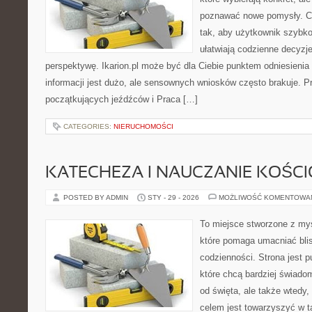
poznawać nowe pomysły. C
tak, aby użytkownik szybko 
ułatwiają codzienne decyzje
perspektywę. Ikarion.pl może być dla Ciebie punktem odniesienia
informacji jest dużo, ale sensownych wniosków często brakuje. P
początkujących jeźdźców i Praca […]
CATEGORIES:
NIERUCHOMOŚCI
KATECHEZA I NAUCZANIE KOŚC
POSTED BY ADMIN
STY - 29 - 2026
MOŻLIWOŚĆ KOMENTOWA
To miejsce stworzone z myś
które pomaga umacniać bli
codzienności. Strona jest p
które chcą bardziej świadom
od święta, ale także wtedy,
celem jest towarzyszyć w 