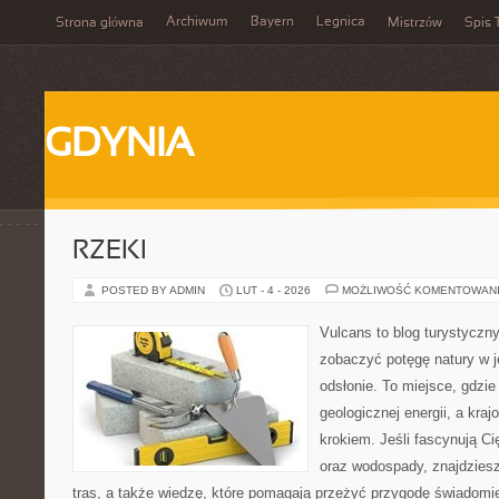
Archiwum
Bayern
Legnica
Strona główna
Mistrzów
Spis 
GDYNIA
RZEKI
POSTED BY ADMIN
LUT - 4 - 2026
MOŻLIWOŚĆ KOMENTOWAN
Vulcans to blog turystyczny
zobaczyć potęgę natury w je
odsłonie. To miejsce, gdzie 
geologicznej energii, a kra
krokiem. Jeśli fascynują Ci
oraz wodospady, znajdziesz
tras, a także wiedzę, które pomagają przeżyć przygodę świadomi