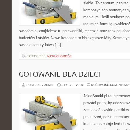
siebie. To centrum inspirac
kompozycjach aromatyczny
manicure. Jeśli szukasz po
rozumieć formułę i wybierać
świadomie, znajdziesz tu przewodniki, recenzje oraz rankingi do
budżetów i stylów. Nowe kategorie to Najczęstsze Mity Kosmetycz
świecie beauty łatwo […]
CATEGORIES:
NIERUCHOMOŚCI
GOTOWANIE DLA DZIECI
POSTED BY ADMIN
STY - 28 - 2026
MOŻLIWOŚĆ KOMENTOWA
JakieSmaki.pl to internetow
powstał po to, by odczaro
zamieniać zwykłe posiłki 
przestrzeń, gdzie receptury
kuchnia przestaje być obowi