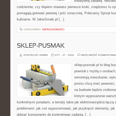
kreatywną zabawą. Niezależ
codziennie, czy dopiero stawiasz pierwsze kroki, znajdziesz tu s
pomagają gotować pewniej i jeść smaczniej. Polecamy Sprzęt kuc
kulinarne. W JakieSmaki.pl […]
CATEGORIES:
NIERUCHOMOŚCI
SKLEP-PUSMAK
POSTED BY ADMIN
STY - 27 - 2026
MOŻLIWOŚĆ KOMENTOWA
sklep-pusmak.pl to blog bu
powstał z myślą o osobach,
remontują mieszkanie, wyk
prostu chcą mieć pewność,
na budowie będzie zrobiona
którym wyposażenie warszta
konkretnymi poradami, a tematy takie jak elektronarzędzia łączą 
problemami: jak coś wypoziomować, jak przykręcić elementy, jak 
dobrać komponenty do konkretnego zadania. […]