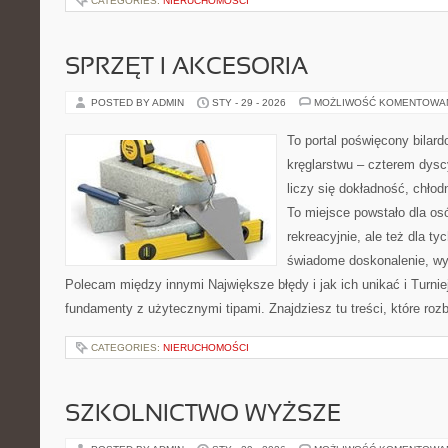
CATEGORIES:
NIERUCHOMOŚCI
SPRZĘT I AKCESORIA
POSTED BY ADMIN
STY - 29 - 2026
MOŻLIWOŚĆ KOMENTOWA
To portal poświęcony bilard
kręglarstwu – czterem dysc
liczy się dokładność, chłod
To miejsce powstało dla os
rekreacyjnie, ale też dla ty
świadome doskonalenie, wyż
Polecam między innymi Największe błędy i jak ich unikać i Turnie
fundamenty z użytecznymi tipami. Znajdziesz tu treści, które rozb
CATEGORIES:
NIERUCHOMOŚCI
SZKOLNICTWO WYŻSZE