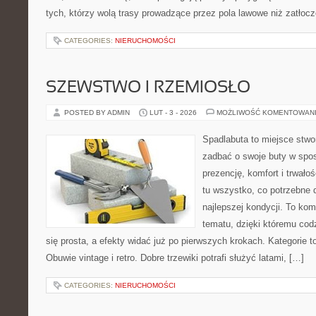
tych, którzy wolą trasy prowadzące przez pola lawowe niż zatłoc
CATEGORIES:
NIERUCHOMOŚCI
SZEWSTWO I RZEMIOSŁO
POSTED BY ADMIN
LUT - 3 - 2026
MOŻLIWOŚĆ KOMENTOWAN
Spadlabuta to miejsce stwo
zadbać o swoje buty w spo
prezencję, komfort i trwało
tu wszystko, co potrzebne 
najlepszej kondycji. To ko
tematu, dzięki któremu codz
się prosta, a efekty widać już po pierwszych krokach. Kategorie to
Obuwie vintage i retro. Dobre trzewiki potrafi służyć latami, […]
CATEGORIES:
NIERUCHOMOŚCI