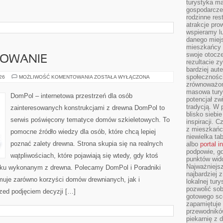
turystyka ma
gospodarcze
rodzinne rest
atrakcje pro
wspieramy lu
danego miejs
mieszkańcy 
swoje otocze
SOWANIE
rezultacie z
bardziej aut
społeczności
KOSZTY
026
MOŻLIWOŚĆ KOMENTOWANIA
ZOSTAŁA WYŁĄCZONA
I
zrównoważon
FINANSOWANIE
masowa turys
DomPol – internetowa przestrzeń dla osób
potencjał zw
tradycją. W 
zainteresowanych konstrukcjami z drewna DomPol to
blisko siebi
serwis poświęcony tematyce domów szkieletowych. To
inspiracji.
z mieszkańc
pomocne źródło wiedzy dla osób, które chcą lepiej
niewielka ta
poznać zalety drewna. Strona skupia się na realnych
albo
portal 
podpowie, gd
wątpliwościach, które pojawiają się wtedy, gdy ktoś
punktów wid
Najważniejsz
ku wykonanym z drewna. Polecamy DomPol i Poradniki
najbardziej 
uje zarówno korzyści domów drewnianych, jak i
lokalnej tur
pozwolić sob
rzed podjęciem decyzji […]
gotowego sce
zapamiętuje
przewodników
piekarnię z