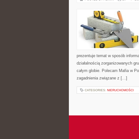
prezentuje temat w sposób inform
działalnością zorganizowanych gru
całym globie. Polecam Mafia w Pol
zagadnienia związane z […]
CATEGORIES:
NIERUCHOMOŚCI