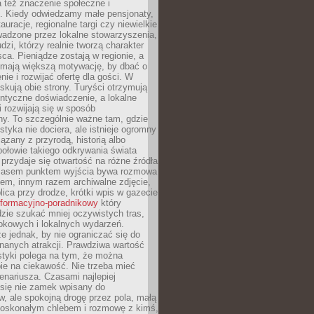
 też znaczenie społeczne i
. Kiedy odwiedzamy małe pensjonaty,
auracje, regionalne targi czy niewielkie
wadzone przez lokalne stowarzyszenia,
dzi, którzy realnie tworzą charakter
ca. Pieniądze zostają w regionie, a
mają większą motywację, by dbać o
nie i rozwijać ofertę dla gości. W
yskują obie strony. Turyści otrzymują
entyczne doświadczenie, a lokalne
 rozwijają się w sposób
y. To szczególnie ważne tam, gdzie
tyka nie dociera, ale istnieje ogromny
iązany z przyrodą, historią albo
połowie takiego odkrywania świata
e przydaje się otwartość na różne źródła
 Czasem punktem wyjścia bywa rozmowa
em, innym razem archiwalne zdjęcie,
blica przy drodze, krótki wpis w gazecie
informacyjno-poradnikowy
który
zie szukać mniej oczywistych tras,
okowych i lokalnych wydarzeń.
e jednak, by nie ograniczać się do
znanych atrakcji. Prawdziwa wartość
ystyki polega na tym, że można
ie na ciekawość. Nie trzeba mieć
nariusza. Czasami najlepiej
 się nie zamek wpisany do
, ale spokojną drogę przez pola, małą
 doskonałym chlebem i rozmowę z kimś,