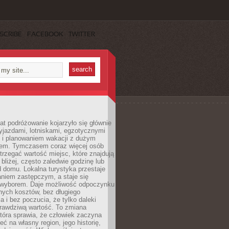
SCRIBE
FACEBOOK
TWITTER
lat podróżowanie kojarzyło się głównie
yjazdami, lotniskami, egzotycznymi
i i planowaniem wakacji z dużym
em. Tymczasem coraz więcej osób
rzegać wartość miejsc, które znajdują
 bliżej, często zaledwie godzinę lub
d domu. Lokalna turystyka przestaje
aniem zastępczym, a staje się
wyborem. Daje możliwość odpoczynku
nych kosztów, bez długiego
a i bez poczucia, że tylko daleki
rawdziwą wartość. To zmiana
która sprawia, że człowiek zaczyna
eć na własny region, jego historię,