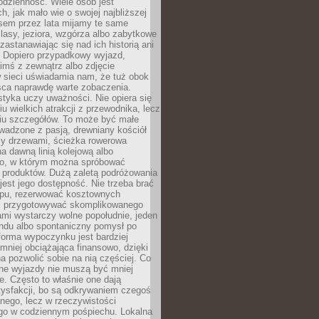
codzienność. Wiele osób jest
, jak mało wie o swojej najbliższej
asem przez lata mijamy te same
lasy, jeziora, wzgórza albo zabytkowe
zastanawiając się nad ich historią ani
. Dopiero przypadkowy wyjazd,
imś z zewnątrz albo zdjęcie
 sieci uświadamia nam, że tuż obok
jsca naprawdę warte zobaczenia.
styka uczy uważności. Nie opiera się
u wielkich atrakcji z przewodnika, lecz
iu szczegółów. To może być małe
adzone z pasją, drewniany kościół
zy drzewami, ścieżka rowerowa
 dawną linią kolejową albo
o, w którym można spróbować
 produktów. Dużą zaletą podróżowania
jest jego dostępność. Nie trzeba brać
lopu, rezerwować kosztownych
i przygotowywać skomplikowanego
mi wystarczy wolne popołudnie, jeden
ndu albo spontaniczny pomysł po
forma wypoczynku jest bardziej
 mniej obciążająca finansowo, dzięki
 pozwolić sobie na nią częściej. Co
lne wyjazdy nie muszą być mniej
. Często to właśnie one dają
tysfakcji, bo są odkrywaniem czegoś
nego, lecz w rzeczywistości
go w codziennym pośpiechu. Lokalna