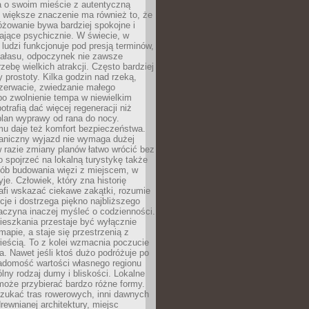
a o swoim mieście z autentyczną
 większe znaczenie ma również to, że
óżowanie bywa bardziej spokojne i
ające psychicznie. W świecie, w
 ludzi funkcjonuje pod presją terminów,
 hałasu, odpoczynek nie zawsze
zebę wielkich atrakcji. Często bardziej
 prostoty. Kilka godzin nad rzeką,
ezerwacie, zwiedzanie małego
o zwolnienie tempa w niewielkim
otrafią dać więcej regeneracji niż
plan wyprawy od rana do nocy.
mu daje też komfort bezpieczeństwa.
aniczny wyjazd nie wymaga dużej
 w razie zmiany planów łatwo wrócić bez
o spojrzeć na lokalną turystykę także
sób budowania więzi z miejscem, w
yje. Człowiek, który zna historię
rafi wskazać ciekawe zakątki, rozumie
ycje i dostrzega piękno najbliższego
aczyna inaczej myśleć o codzienności.
ieszkania przestaje być wyłącznie
apie, a staje się przestrzenią z
ieścią. To z kolei wzmacnia poczucie
a. Nawet jeśli ktoś dużo podróżuje po
iadomość wartości własnego regionu
lny rodzaj dumy i bliskości. Lokalne
może przybierać bardzo różne formy.
szukać tras rowerowych, inni dawnych
 drewnianej architektury, miejsc