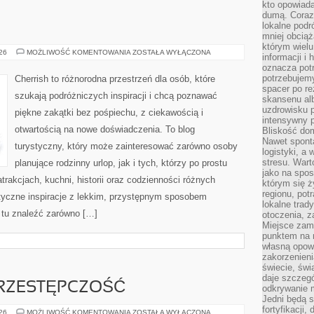
kto opowiad
dumą. Coraz
lokalne podr
mniej obciąż
którym wielu
ROSJA
026
MOŻLIWOŚĆ KOMENTOWANIA
ZOSTAŁA WYŁĄCZONA
informacji i
oznacza potr
potrzebujemy
Cherrish to różnorodna przestrzeń dla osób, które
spacer po r
szukają podróżniczych inspiracji i chcą poznawać
skansenu alb
uzdrowisku p
piękne zakątki bez pośpiechu, z ciekawością i
intensywny 
otwartością na nowe doświadczenia. To blog
Bliskość do
Nawet spont
turystyczny, który może zainteresować zarówno osoby
logistyki, a
stresu. Wart
planujące rodzinny urlop, jak i tych, którzy po prostu
jako na spo
atrakcjach, kuchni, historii oraz codzienności różnych
którym się ż
regionu, pot
styczne inspiracje z lekkim, przystępnym sposobem
lokalne trad
 tu znaleźć zarówno […]
otoczenia, z
Miejsce zam
punktem na m
własną opow
zakorzenieni
świecie, św
daje szczegó
RZESTĘPCZOŚĆ
odkrywanie 
Jedni będą 
fortyfikacji,
NOWOCZESNA
026
MOŻLIWOŚĆ KOMENTOWANIA
ZOSTAŁA WYŁĄCZONA