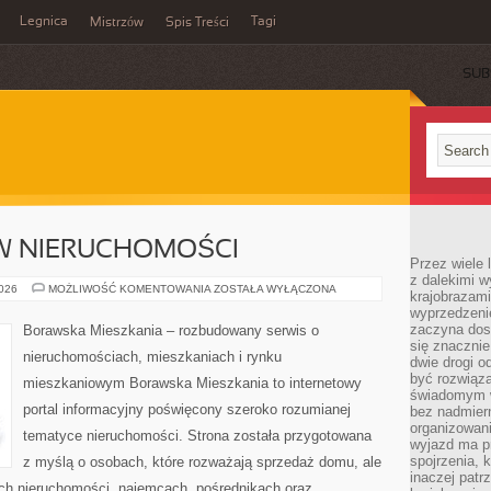
Legnica
Tagi
Mistrzów
Spis Treści
SUB
W NIERUCHOMOŚCI
Przez wiele 
z dalekimi w
INWESTOWANIE
2026
MOŻLIWOŚĆ KOMENTOWANIA
ZOSTAŁA WYŁĄCZONA
krajobrazam
W
wyprzedzeni
NIERUCHOMOŚCI
zaczyna dost
Borawska Mieszkania – rozbudowany serwis o
się znacznie
nieruchomościach, mieszkaniach i rynku
dwie drogi o
być rozwiąz
mieszkaniowym Borawska Mieszkania to internetowy
świadomym 
portal informacyjny poświęcony szeroko rozumianej
bez nadmier
organizowani
tematyce nieruchomości. Strona została przygotowana
wyjazd ma p
spojrzenia, 
z myślą o osobach, które rozważają sprzedaż domu, ale
inaczej patrz
ach nieruchomości, najemcach, pośrednikach oraz