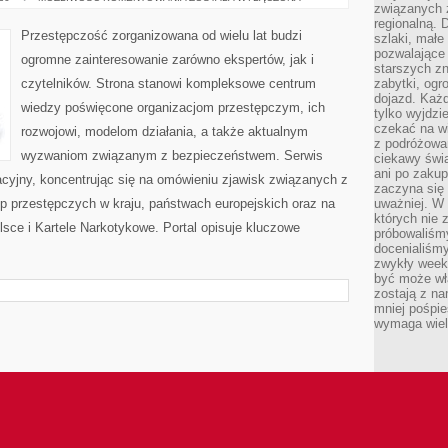
związanych 
PRZESTĘPCZOŚĆ
regionalną. 
Przestępczość zorganizowana od wielu lat budzi
szlaki, małe
pozwalające
ogromne zainteresowanie zarówno ekspertów, jak i
starszych z
czytelników. Strona stanowi kompleksowe centrum
zabytki, ogr
dojazd. Każd
wiedzy poświęcone organizacjom przestępczym, ich
tylko wyjdzi
czekać na wi
rozwojowi, modelom działania, a także aktualnym
z podróżowan
wyzwaniom związanym z bezpieczeństwem. Serwis
ciekawy świa
ani po zakup
acyjny, koncentrując się na omówieniu zjawisk związanych z
zaczyna się 
p przestępczych w kraju, państwach europejskich oraz na
uważniej. W n
których nie 
sce i Kartele Narkotykowe. Portal opisuje kluczowe
próbowaliśmy
docenialiśmy
zwykły weeke
być może wł
zostają z na
mniej pośpie
wymaga wielk