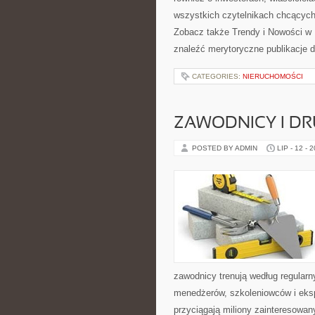
wszystkich czytelnikach chcących
Zobacz także Trendy i Nowości w
znaleźć merytoryczne publikacje 
CATEGORIES:
NIERUCHOMOŚCI
ZAWODNICY I D
POSTED BY ADMIN
LIP - 12 - 
zawodnicy trenują według regular
menedżerów, szkoleniowców i eksp
przyciągają miliony zainteresowany