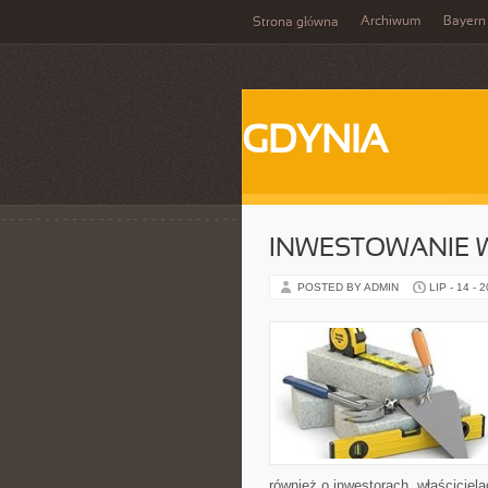
Archiwum
Bayern
Strona główna
GDYNIA
INWESTOWANIE 
POSTED BY ADMIN
LIP - 14 - 
również o inwestorach, właściciel