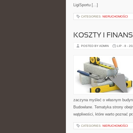
LigiSportu […]
CATEGORIES:
NIERUCHOMOŚCI
KOSZTY I FINAN
POSTED BY ADMIN
LIP - 8 - 2
zaczyna myśleć o własnym budyn
Budowlane. Tematyka strony obejm
wątpliwości, które warto poznać p
CATEGORIES:
NIERUCHOMOŚCI