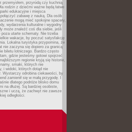
z przemysłem, przyrodą czy kuchnią
Dla rodzin z dziećmi ważne będą łatwe
 parki edukacyjne i miejsca
 połączyć zabawę z nauką. Dla osób
naczenie mogą mieć spokojne spacery,
ody, wydarzenia kulturalne i wygodny
y może znaleźć coś dla siebie, jeśli
e poza utarte schematy. Nie trzeba
elkie wakacje, by poczuć satysfakcję
ia. Lokalna turystyka przypomina, że
t nie zaczyna się dopiero za granicą
ie biletu lotniczego. Bardzo często
tam, gdzie jesteśmy gotowi spojrzeć
ajbliższym regionie kryją się historie,
znamy, smaki, których nie
, i widoki, których dotąd nie
. Wystarczy odrobina ciekawości, by
nd zamienił się w małą przygodę. I
aśnie dlatego podróże blisko domu
mi na dłużej. Są bardziej osobiste,
szne i uczą, że zachwyt nie zawsze
iej odległości.