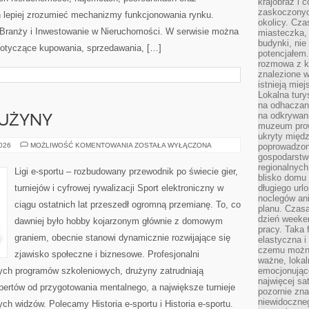
krajobraz i 
zaskoczonych
 lepiej zrozumieć mechanizmy funkcjonowania rynku.
okolicy. Cz
 Branży i Inwestowanie w Nieruchomości. W serwisie można
miasteczka, 
budynki, nie 
dotyczące kupowania, sprzedawania, […]
potencjałem
rozmowa z k
znalezione w
istnieją mie
Lokalna tury
na odhaczani
na odkrywan
RUŻYNY
muzeum prow
ukryty międ
ZAWODNICY
2026
MOŻLIWOŚĆ KOMENTOWANIA
ZOSTAŁA WYŁĄCZONA
poprowadzona
I
gospodarstw
DRUŻYNY
regionalnych
Ligi e-sportu – rozbudowany przewodnik po świecie gier,
blisko domu 
turniejów i cyfrowej rywalizacji Sport elektroniczny w
długiego ur
noclegów an
ciągu ostatnich lat przeszedł ogromną przemianę. To, co
planu. Czasa
dzień weeke
dawniej było hobby kojarzonym głównie z domowym
pracy. Taka 
graniem, obecnie stanowi dynamicznie rozwijające się
elastyczna i
czemu można
zjawisko społeczne i biznesowe. Profesjonalni
ważne, loka
nych programów szkoleniowych, drużyny zatrudniają
emocjonujące
najwięcej sa
ertów od przygotowania mentalnego, a największe turnieje
pozornie zna
niewidoczne
ch widzów. Polecamy Historia e-sportu i Historia e-sportu.