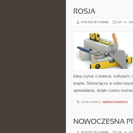
ROSJA
POSTED BY ADMIN
LIP - 6 - 2
lubią czytać o świecie, kulturach, 
krajów. Strona łączy w sobie tury
opowiadania, dzięki czemu można
CATEGORIES:
NIERUCHOMOŚCI
NOWOCZESNA P
POSTED BY ADMIN
LIP - 4 - 2