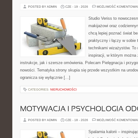
POSTED BY ADMIN
CZE - 19 - 2026
MOŻLIWOŚĆ KOMENTOWA
Studio Veriss to nowoczes
makijażowi oraz codziennym
chcą lepiej poznać świat be
praktyczny i łączy w sobie
technikami wizażystów. To 
inspiracji, w którym można
instrukcje, jak i szersze omówienia. Polecam Pielęgnacja i przygo
nowości. Tematyka strony skupia się przede wszystkim na urodowy
ogranicza się wyłącznie […]
CATEGORIES:
NIERUCHOMOŚCI
MOTYWACJA I PSYCHOLOGIA O
POSTED BY ADMIN
CZE - 18 - 2026
MOŻLIWOŚĆ KOMENTOWA
Spalarnia kalorii – inspiruj