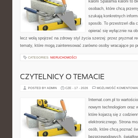
kalorii Spalarnia kalorii to
osobach, które chcą przemy
szukają konkretnych inform
sposób. To przestrzeń dla c
opierać się wyłącznie na ob
lecz wolą spojrzeć na zdrowy styl życia szerzej: przez pryzmat re
tematy, które mogą zainteresować zarówno osoby wracające po prz
CATEGORIES:
NIERUCHOMOŚCI
CZYTELNICY O TEMACIE
POSTED BY ADMIN
CZE - 17 - 2026
MOŻLIWOŚĆ KOMENTOWA
Internat.com.pl to wartości
nowym technologiom oraz 
które kojarzą się z codzie
elektronicznego. Strona m
osób, które chcą poznać świ
bezprzewodowych, światłow