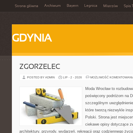
Archiwum
Bayern
Legnica
Strona główna
Mistrzów
Spis 
GDYNIA
ZGORZELEC
POSTED BY ADMIN
LIP - 2 - 2026
MOŻLIWOŚĆ KOMENTOWAN
Moda Wrocław to rozbudowa
poświęcony podróżom na D
szczególnym uwzględnienie
które tworzą niezwykle insp
Polski. Strona jest miejsc
ciekawe opisy dotyczące zwie
architektury, przyrody, wydarzeń, rekreacji oraz codziennego życ