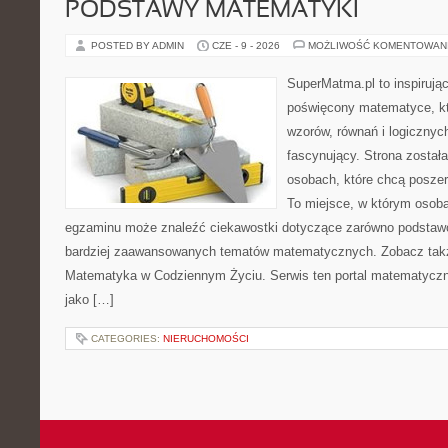
PODSTAWY MATEMATYKI
POSTED BY ADMIN
CZE - 9 - 2026
MOŻLIWOŚĆ KOMENTOWAN
SuperMatma.pl to inspirując
poświęcony matematyce, któ
wzorów, równań i logicznyc
fascynujący. Strona został
osobach, które chcą posze
To miejsce, w którym osoba
egzaminu może znaleźć ciekawostki dotyczące zarówno podstawo
bardziej zaawansowanych tematów matematycznych. Zobacz tak
Matematyka w Codziennym Życiu. Serwis ten portal matematycz
jako […]
CATEGORIES:
NIERUCHOMOŚCI