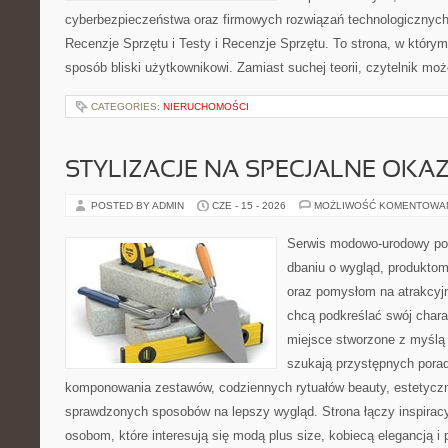
cyberbezpieczeństwa oraz firmowych rozwiązań technologicznych.
Recenzje Sprzętu i Testy i Recenzje Sprzętu. To strona, w którym
sposób bliski użytkownikowi. Zamiast suchej teorii, czytelnik mo
CATEGORIES:
NIERUCHOMOŚCI
STYLIZACJE NA SPECJALNE OKAZ
POSTED BY ADMIN
CZE - 15 - 2026
MOŻLIWOŚĆ KOMENTOWA
Serwis modowo-urodowy poś
dbaniu o wygląd, produkto
oraz pomysłom na atrakcyjn
chcą podkreślać swój charak
miejsce stworzone z myślą 
szukają przystępnych pora
komponowania zestawów, codziennych rytuałów beauty, estetyczny
sprawdzonych sposobów na lepszy wygląd. Strona łączy inspiracy
osobom, które interesują się modą plus size, kobiecą elegancją i