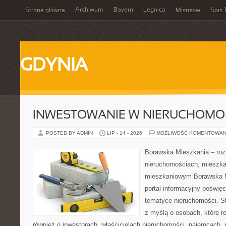
Archiwum
Bayern
Legnica
Strona główna
Mistrzów
Spis 
GDYNIA
INWESTOWANIE W NIERUCHOMO
POSTED BY ADMIN
LIP - 14 - 2026
MOŻLIWOŚĆ KOMENTOWAN
Borawska Mieszkania – roz
nieruchomościach, mieszka
mieszkaniowym Borawska Mi
portal informacyjny poświę
tematyce nieruchomości. S
z myślą o osobach, które r
również o inwestorach, właścicielach nieruchomości, najemcach, 