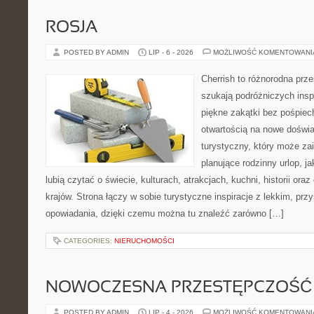
ROSJA
POSTED BY ADMIN
LIP - 6 - 2026
MOŻLIWOŚĆ KOMENTOWAN
Cherrish to różnorodna prze
szukają podróżniczych insp
piękne zakątki bez pośpiec
otwartością na nowe doświa
turystyczny, który może z
planujące rodzinny urlop, ja
lubią czytać o świecie, kulturach, atrakcjach, kuchni, historii ora
krajów. Strona łączy w sobie turystyczne inspiracje z lekkim, p
opowiadania, dzięki czemu można tu znaleźć zarówno […]
CATEGORIES:
NIERUCHOMOŚCI
NOWOCZESNA PRZESTĘPCZOŚĆ
POSTED BY ADMIN
LIP - 4 - 2026
MOŻLIWOŚĆ KOMENTOWAN