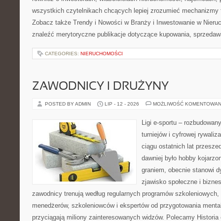
wszystkich czytelnikach chcących lepiej zrozumieć mechanizmy 
Zobacz także Trendy i Nowości w Branży i Inwestowanie w Nier
znaleźć merytoryczne publikacje dotyczące kupowania, sprzedaw
CATEGORIES:
NIERUCHOMOŚCI
ZAWODNICY I DRUŻYNY
POSTED BY ADMIN
LIP - 12 - 2026
MOŻLIWOŚĆ KOMENTOWAN
Ligi e-sportu – rozbudowany
turniejów i cyfrowej rywaliz
ciągu ostatnich lat przesz
dawniej było hobby kojarz
graniem, obecnie stanowi d
zjawisko społeczne i biznes
zawodnicy trenują według regularnych programów szkoleniowych, 
menedżerów, szkoleniowców i ekspertów od przygotowania mentaln
przyciągają miliony zainteresowanych widzów. Polecamy Historia e-