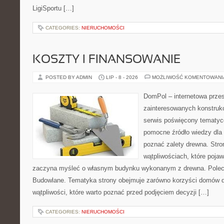
LigiSportu […]
CATEGORIES:
NIERUCHOMOŚCI
KOSZTY I FINANSOWANIE
POSTED BY ADMIN
LIP - 8 - 2026
MOŻLIWOŚĆ KOMENTOWAN
DomPol – internetowa przes
zainteresowanych konstruk
serwis poświęcony tematyc
pomocne źródło wiedzy dla o
poznać zalety drewna. Stro
wątpliwościach, które pojaw
zaczyna myśleć o własnym budynku wykonanym z drewna. Polec
Budowlane. Tematyka strony obejmuje zarówno korzyści domów dr
wątpliwości, które warto poznać przed podjęciem decyzji […]
CATEGORIES:
NIERUCHOMOŚCI