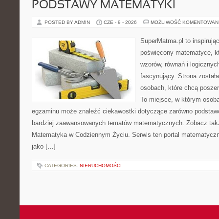
PODSTAWY MATEMATYKI
POSTED BY ADMIN
CZE - 9 - 2026
MOŻLIWOŚĆ KOMENTOWAN
SuperMatma.pl to inspirując
poświęcony matematyce, któ
wzorów, równań i logicznyc
fascynujący. Strona został
osobach, które chcą posze
To miejsce, w którym osoba
egzaminu może znaleźć ciekawostki dotyczące zarówno podstawo
bardziej zaawansowanych tematów matematycznych. Zobacz tak
Matematyka w Codziennym Życiu. Serwis ten portal matematycz
jako […]
CATEGORIES:
NIERUCHOMOŚCI