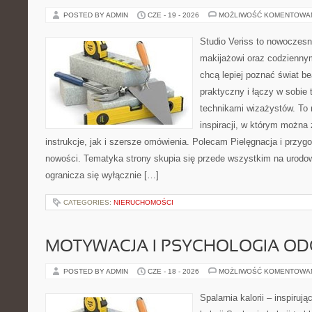
POSTED BY ADMIN
CZE - 19 - 2026
MOŻLIWOŚĆ KOMENTOWA
Studio Veriss to nowoczes
makijażowi oraz codziennym
chcą lepiej poznać świat be
praktyczny i łączy w sobie
technikami wizażystów. To 
inspiracji, w którym można
instrukcje, jak i szersze omówienia. Polecam Pielęgnacja i przygo
nowości. Tematyka strony skupia się przede wszystkim na urodowy
ogranicza się wyłącznie […]
CATEGORIES:
NIERUCHOMOŚCI
MOTYWACJA I PSYCHOLOGIA O
POSTED BY ADMIN
CZE - 18 - 2026
MOŻLIWOŚĆ KOMENTOWA
Spalarnia kalorii – inspiruj