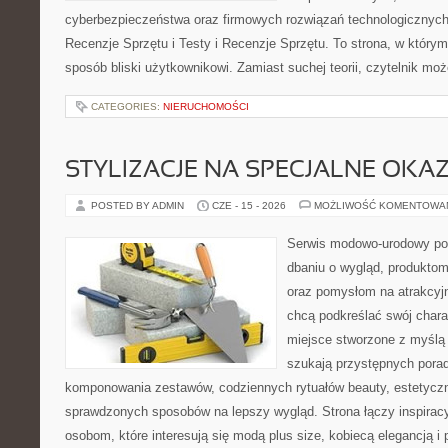
cyberbezpieczeństwa oraz firmowych rozwiązań technologicznych.
Recenzje Sprzętu i Testy i Recenzje Sprzętu. To strona, w którym
sposób bliski użytkownikowi. Zamiast suchej teorii, czytelnik mo
CATEGORIES:
NIERUCHOMOŚCI
STYLIZACJE NA SPECJALNE OKAZ
POSTED BY ADMIN
CZE - 15 - 2026
MOŻLIWOŚĆ KOMENTOWA
Serwis modowo-urodowy poś
dbaniu o wygląd, produkto
oraz pomysłom na atrakcyjn
chcą podkreślać swój charak
miejsce stworzone z myślą 
szukają przystępnych pora
komponowania zestawów, codziennych rytuałów beauty, estetyczny
sprawdzonych sposobów na lepszy wygląd. Strona łączy inspiracy
osobom, które interesują się modą plus size, kobiecą elegancją i