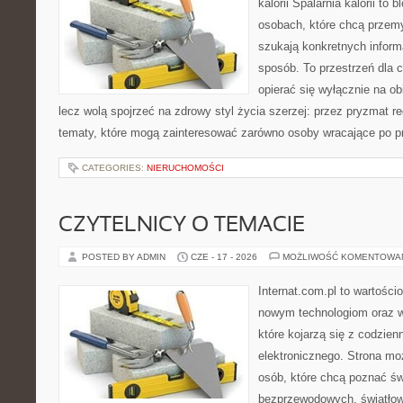
kalorii Spalarnia kalorii to
osobach, które chcą przemy
szukają konkretnych inform
sposób. To przestrzeń dla c
opierać się wyłącznie na ob
lecz wolą spojrzeć na zdrowy styl życia szerzej: przez pryzmat re
tematy, które mogą zainteresować zarówno osoby wracające po prz
CATEGORIES:
NIERUCHOMOŚCI
CZYTELNICY O TEMACIE
POSTED BY ADMIN
CZE - 17 - 2026
MOŻLIWOŚĆ KOMENTOWA
Internat.com.pl to wartości
nowym technologiom oraz 
które kojarzą się z codzie
elektronicznego. Strona m
osób, które chcą poznać świ
bezprzewodowych, światłow