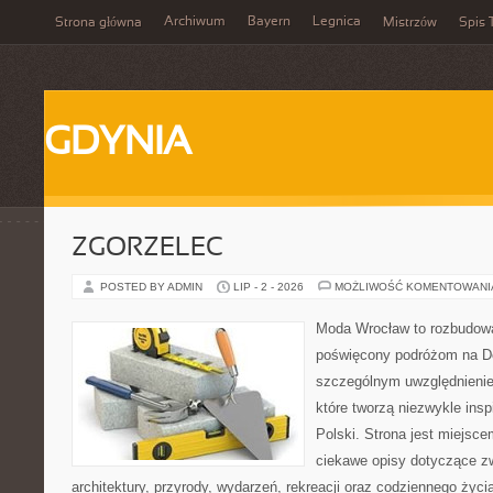
Archiwum
Bayern
Legnica
Strona główna
Mistrzów
Spis 
GDYNIA
ZGORZELEC
POSTED BY ADMIN
LIP - 2 - 2026
MOŻLIWOŚĆ KOMENTOWAN
Moda Wrocław to rozbudowa
poświęcony podróżom na D
szczególnym uwzględnienie
które tworzą niezwykle insp
Polski. Strona jest miejsc
ciekawe opisy dotyczące zwie
architektury, przyrody, wydarzeń, rekreacji oraz codziennego życ