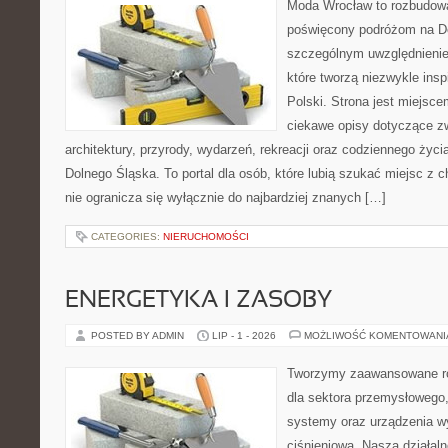
Moda Wrocław to rozbudowa
poświęcony podróżom na D
szczególnym uwzględnienie
które tworzą niezwykle insp
Polski. Strona jest miejsc
ciekawe opisy dotyczące zwie
architektury, przyrody, wydarzeń, rekreacji oraz codziennego życ
Dolnego Śląska. To portal dla osób, które lubią szukać miejsc z
nie ogranicza się wyłącznie do najbardziej znanych […]
CATEGORIES:
NIERUCHOMOŚCI
ENERGETYKA I ZASOBY
POSTED BY ADMIN
LIP - 1 - 2026
MOŻLIWOŚĆ KOMENTOWAN
Tworzymy zaawansowane ro
dla sektora przemysłowego
systemy oraz urządzenia w
ciśnieniową. Nasza działaln