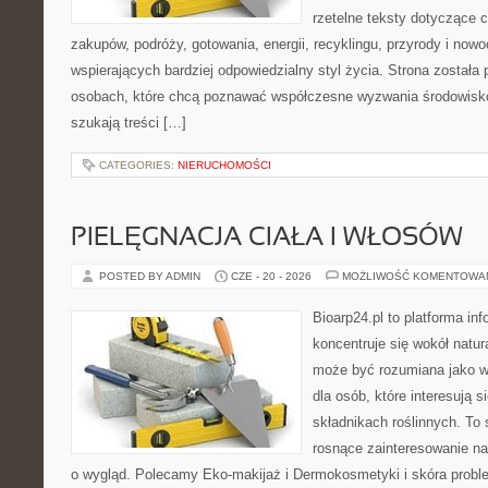
rzetelne teksty dotyczące
zakupów, podróży, gotowania, energii, recyklingu, przyrody i no
wspierających bardziej odpowiedzialny styl życia. Strona została
osobach, które chcą poznawać współczesne wyzwania środowisko
szukają treści […]
CATEGORIES:
NIERUCHOMOŚCI
PIELĘGNACJA CIAŁA I WŁOSÓW
POSTED BY ADMIN
CZE - 20 - 2026
MOŻLIWOŚĆ KOMENTOWA
Bioarp24.pl to platforma in
koncentruje się wokół natura
może być rozumiana jako w
dla osób, które interesują 
składnikach roślinnych. To 
rosnące zainteresowanie n
o wygląd. Polecamy Eko-makijaż i Dermokosmetyki i skóra prob