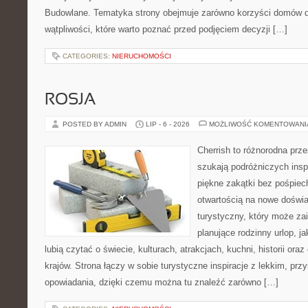
Budowlane. Tematyka strony obejmuje zarówno korzyści domów dr
wątpliwości, które warto poznać przed podjęciem decyzji […]
CATEGORIES:
NIERUCHOMOŚCI
ROSJA
POSTED BY ADMIN
LIP - 6 - 2026
MOŻLIWOŚĆ KOMENTOWAN
Cherrish to różnorodna prze
szukają podróżniczych insp
piękne zakątki bez pośpiec
otwartością na nowe doświa
turystyczny, który może z
planujące rodzinny urlop, ja
lubią czytać o świecie, kulturach, atrakcjach, kuchni, historii ora
krajów. Strona łączy w sobie turystyczne inspiracje z lekkim, p
opowiadania, dzięki czemu można tu znaleźć zarówno […]