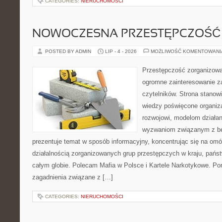
CATEGORIES:
NIERUCHOMOŚCI
NOWOCZESNA PRZESTĘPCZOŚĆ
POSTED BY ADMIN
LIP - 4 - 2026
MOŻLIWOŚĆ KOMENTOWAN
Przestępczość zorganizowan
ogromne zainteresowanie za
czytelników. Strona stano
wiedzy poświęcone organiz
rozwojowi, modelom działan
wyzwaniom związanym z b
prezentuje temat w sposób informacyjny, koncentrując się na om
działalnością zorganizowanych grup przestępczych w kraju, pańs
całym globie. Polecam Mafia w Polsce i Kartele Narkotykowe. Por
zagadnienia związane z […]
CATEGORIES:
NIERUCHOMOŚCI