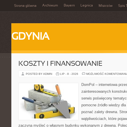
Archiwum
Bayern
Legnica
Strona główna
Mistrzów
Spis 
GDYNIA
KOSZTY I FINANSOWANIE
POSTED BY ADMIN
LIP - 8 - 2026
MOŻLIWOŚĆ KOMENTOWAN
DomPol – internetowa przes
zainteresowanych konstruk
serwis poświęcony tematyc
pomocne źródło wiedzy dla o
poznać zalety drewna. Stro
wątpliwościach, które pojaw
zaczyna myśleć o własnym budynku wykonanym z drewna. Polec