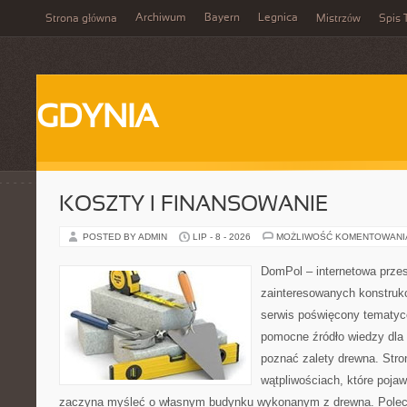
Archiwum
Bayern
Legnica
Strona główna
Mistrzów
Spis 
GDYNIA
KOSZTY I FINANSOWANIE
POSTED BY ADMIN
LIP - 8 - 2026
MOŻLIWOŚĆ KOMENTOWAN
DomPol – internetowa przes
zainteresowanych konstruk
serwis poświęcony tematyc
pomocne źródło wiedzy dla o
poznać zalety drewna. Stro
wątpliwościach, które pojaw
zaczyna myśleć o własnym budynku wykonanym z drewna. Polec