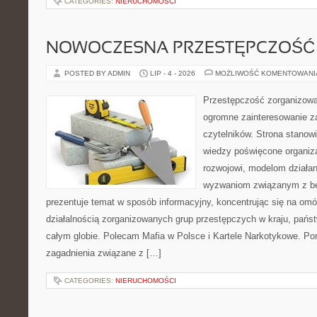
CATEGORIES:
NIERUCHOMOŚCI
NOWOCZESNA PRZESTĘPCZOŚĆ
POSTED BY ADMIN
LIP - 4 - 2026
MOŻLIWOŚĆ KOMENTOWAN
Przestępczość zorganizowan
ogromne zainteresowanie za
czytelników. Strona stano
wiedzy poświęcone organiz
rozwojowi, modelom działan
wyzwaniom związanym z b
prezentuje temat w sposób informacyjny, koncentrując się na om
działalnością zorganizowanych grup przestępczych w kraju, pańs
całym globie. Polecam Mafia w Polsce i Kartele Narkotykowe. Por
zagadnienia związane z […]
CATEGORIES:
NIERUCHOMOŚCI