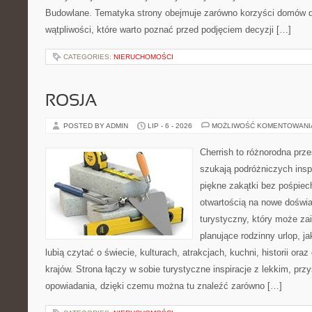
Budowlane. Tematyka strony obejmuje zarówno korzyści domów dr
wątpliwości, które warto poznać przed podjęciem decyzji […]
CATEGORIES:
NIERUCHOMOŚCI
ROSJA
POSTED BY ADMIN
LIP - 6 - 2026
MOŻLIWOŚĆ KOMENTOWAN
Cherrish to różnorodna prze
szukają podróżniczych insp
piękne zakątki bez pośpiec
otwartością na nowe doświa
turystyczny, który może z
planujące rodzinny urlop, ja
lubią czytać o świecie, kulturach, atrakcjach, kuchni, historii ora
krajów. Strona łączy w sobie turystyczne inspiracje z lekkim, p
opowiadania, dzięki czemu można tu znaleźć zarówno […]