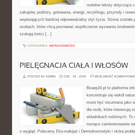
rzetelne teksty dotyczące
zakupów, podróży, gotowania, energii, recyklingu, przyrody i no
wspierających bardziej odpowiedzialny styl życia. Strona została
osobach, które chcą poznawać współczesne wyzwania środowisko
szukają treści […]
CATEGORIES:
NIERUCHOMOŚCI
PIELĘGNACJA CIAŁA I WŁOSÓW
POSTED BY ADMIN
CZE - 20 - 2026
MOŻLIWOŚĆ KOMENTOWA
Bioarp24.pl to platforma in
koncentruje się wokół natura
może być rozumiana jako w
dla osób, które interesują 
składnikach roślinnych. To 
rosnące zainteresowanie n
o wygląd. Polecamy Eko-makijaż i Dermokosmetyki i skóra prob