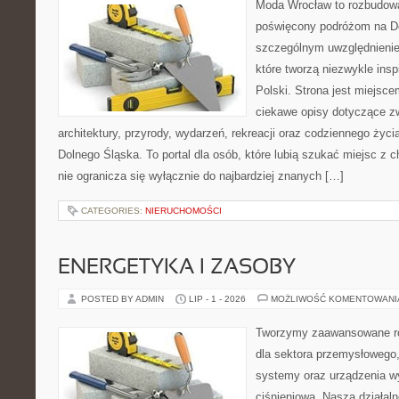
Moda Wrocław to rozbudowa
poświęcony podróżom na D
szczególnym uwzględnienie
które tworzą niezwykle insp
Polski. Strona jest miejsc
ciekawe opisy dotyczące zwie
architektury, przyrody, wydarzeń, rekreacji oraz codziennego życ
Dolnego Śląska. To portal dla osób, które lubią szukać miejsc z
nie ogranicza się wyłącznie do najbardziej znanych […]
CATEGORIES:
NIERUCHOMOŚCI
ENERGETYKA I ZASOBY
POSTED BY ADMIN
LIP - 1 - 2026
MOŻLIWOŚĆ KOMENTOWAN
Tworzymy zaawansowane ro
dla sektora przemysłowego
systemy oraz urządzenia w
ciśnieniową. Nasza działaln