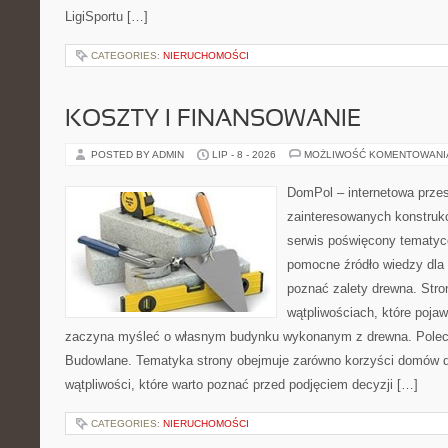
LigiSportu […]
CATEGORIES:
NIERUCHOMOŚCI
KOSZTY I FINANSOWANIE
POSTED BY ADMIN
LIP - 8 - 2026
MOŻLIWOŚĆ KOMENTOWAN
DomPol – internetowa przes
zainteresowanych konstruk
serwis poświęcony tematyc
pomocne źródło wiedzy dla o
poznać zalety drewna. Stro
wątpliwościach, które pojaw
zaczyna myśleć o własnym budynku wykonanym z drewna. Polec
Budowlane. Tematyka strony obejmuje zarówno korzyści domów dr
wątpliwości, które warto poznać przed podjęciem decyzji […]
CATEGORIES:
NIERUCHOMOŚCI