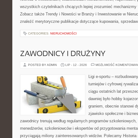
wszystkich czytelnikach chcących lepiej zrozumieć mechanizmy 
Zobacz także Trendy i Nowości w Branży i Inwestowanie w Nier
znaleźć merytoryczne publikacje dotyczące kupowania, sprzedaw
CATEGORIES:
NIERUCHOMOŚCI
ZAWODNICY I DRUŻYNY
POSTED BY ADMIN
LIP - 12 - 2026
MOŻLIWOŚĆ KOMENTOWAN
Ligi e-sportu – rozbudowany
turniejów i cyfrowej rywaliz
ciągu ostatnich lat przesz
dawniej było hobby kojarz
graniem, obecnie stanowi d
zjawisko społeczne i biznes
zawodnicy trenują według regularnych programów szkoleniowych, 
menedżerów, szkoleniowców i ekspertów od przygotowania mentaln
przyciągają miliony zainteresowanych widzów. Polecamy Historia e-