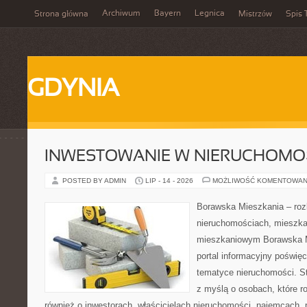
Archiwum
Bayern
Legnica
Strona główna
Mistrzów
Spis 
GDYNIA
INWESTOWANIE W NIERUCHOMO
POSTED BY ADMIN
LIP - 14 - 2026
MOŻLIWOŚĆ KOMENTOWAN
Borawska Mieszkania – roz
nieruchomościach, mieszka
mieszkaniowym Borawska Mi
portal informacyjny poświę
tematyce nieruchomości. S
z myślą o osobach, które r
również o inwestorach, właścicielach nieruchomości, najemcach, 