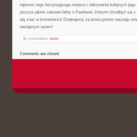
tajemnic tego fascynującego miejsca‍ i odkrywania kolejnych jego 
‍jeszcze ⁣jakieś ciekawe fakty‌ o Pawilonie, którymi chciałbyś⁣ się z
daj znać w komentarzu! Dziękujemy za przeczytanie naszego artyk
następnym razem!
CATEGORIES:
MODA
Comments are closed.