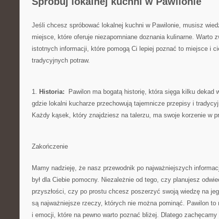
Spróbuj⁤ lokalnej kuchni w‌ Pawilonie
Jeśli chcesz spróbować lokalnej kuchni ⁢w Pawilonie,⁢ musisz wiedz
miejsce, które​ oferuje‌ niezapomniane doznania kulinarne. Warto ⁣
istotnych informacji, ⁢które pomogą Ci lepiej poznać to miejsce ⁣i 
tradycyjnych ⁣potraw.
1.
Historia:
⁣ Pawilon ​ma ​bogatą historię, która sięga kilku dekad 
gdzie ‌lokalni kucharze przechowują ‌tajemnicze‌ przepisy i⁢ tradycy
Każdy kąsek, który znajdziesz⁤ na talerzu, ma‍ swoje korzenie ⁣w p
Zakończenie
Mamy nadzieję, ⁤że nasz ⁢przewodnik po najważniejszych informa
był dla⁢ Ciebie‌ pomocny. Niezależnie od tego,⁣ czy ​planujesz odwied
przyszłości,‌ czy ‍po prostu chcesz poszerzyć⁤ swoją wiedzę na jego
są⁣ najważniejsze rzeczy, których ⁣nie można ⁤pominąć. Pawilon to m
i emocji, ⁣które na ⁤pewno warto poznać bliżej. Dlatego​ zachęcamy