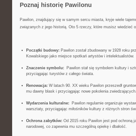
Poznaj historię​ Pawilonu
Pawilon, znajdujący się w‌ samym sercu ‌miasta, ⁢kryje wiele tajemn
związanych ‌z jego ‍historią. Oto 5 rzeczy, ‌które ‌musisz ‍wiedzie
Początki budowy:
Pawilon został ‍zbudowany ⁤w 1928⁣ roku prz
Kowalskiego jako miejsce spotkań artystów i‍ intelektualistów.
Znaczenie symbolu:
‍ Pawilon stał się symbolem kultury ⁣i sztu
przyciągając‍ turystów z ⁤całego świata.
Renowacja:
W⁢ latach 90. XX wieku Pawilon przeszedł gruntow
mu dawny blask⁣ i przyciągając nowe pokolenia zwiedzających
Wydarzenia kulturalne:
​ Pawilon regularnie organizuje wystaw
warsztaty, przyciągając miłośników kultury z różnych stron św
Ochrona zabytków:
Od 2015 roku Pawilon jest pod ochroną ja
narodowej, ‌co zapewnia ​mu szczególną opiekę ‌i⁢ dbałość.