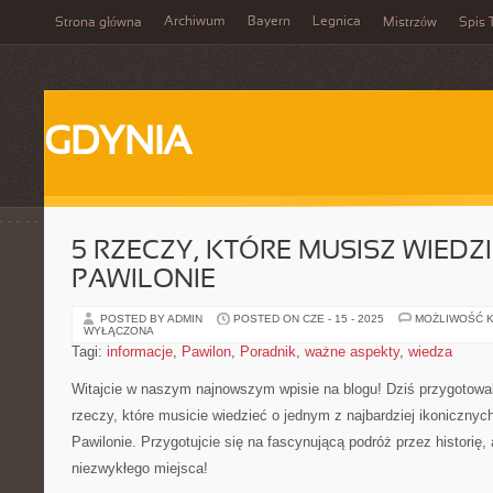
Archiwum
Bayern
Legnica
Strona główna
Mistrzów
Spis 
GDYNIA
5 RZECZY, KTÓRE MUSISZ WIEDZ
PAWILONIE
POSTED BY ADMIN
POSTED ON CZE - 15 - 2025
MOŻLIWOŚĆ 
WYŁĄCZONA
Tagi:
informacje
,
Pawilon
,
Poradnik
,
ważne aspekty
,
wiedza
Witajcie w​ naszym najnowszym wpisie ​na ‍blogu! ⁢Dziś ‍przygotowal
rzeczy, ‌które musicie⁣ wiedzieć o⁢ jednym z najbardziej ikoniczny
Pawilonie. Przygotujcie się na fascynującą podróż przez historię, a
‍niezwykłego miejsca!