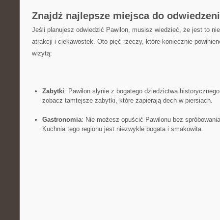
Znajdź ⁤najlepsze miejsca do odwiedzenia
Jeśli planujesz odwiedzić ⁣Pawilon, ‍musisz wiedzieć,⁤ że jest ‌to 
atrakcji i ⁤ciekawostek. Oto ‌pięć rzeczy, które koniecznie⁣ powini
wizytą:
Zabytki
: Pawilon ‍słynie z bogatego ⁢dziedzictwa historycznego⁤
zobacz tamtejsze zabytki, które ⁤zapierają dech‌ w piersiach.
Gastronomia
: ‌Nie możesz opuścić Pawilonu bez spróbowania
‍Kuchnia tego regionu ‌jest‍ niezwykle‍ bogata i smakowita.