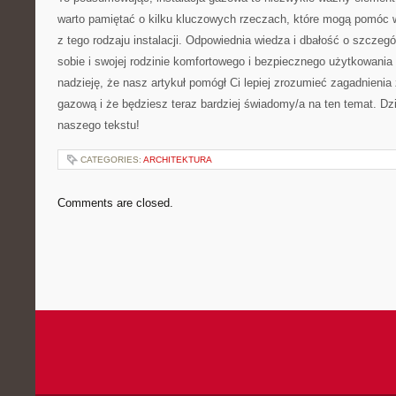
warto pamiętać o⁣ kilku kluczowych rzeczach, ‌które ⁢mogą pomóc
z tego rodzaju instalacji. Odpowiednia wiedza‌ i ⁣dbałość o szczeg
sobie i swojej rodzinie‌ komfortowego i bezpiecznego ​użytkowan
nadzieję, że ​nasz artykuł pomógł ​Ci lepiej zrozumieć⁤ zagadnienia​
gazową i ‍że będziesz teraz bardziej‌ świadomy/a na ten temat.⁤ D
naszego tekstu!
CATEGORIES:
ARCHITEKTURA
Comments are closed.