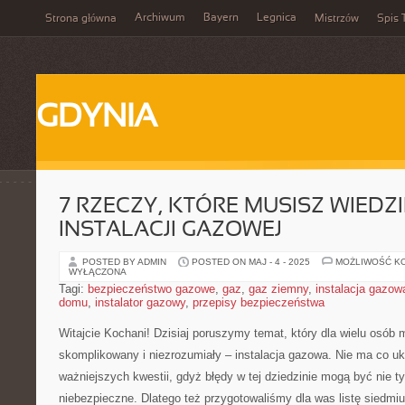
Archiwum
Bayern
Legnica
Strona główna
Mistrzów
Spis 
GDYNIA
7 RZECZY, KTÓRE MUSISZ WIEDZ
INSTALACJI GAZOWEJ
POSTED BY ADMIN
POSTED ON MAJ - 4 - 2025
MOŻLIWOŚĆ K
WYŁĄCZONA
Tagi:
bezpieczeństwo gazowe
,
gaz
,
gaz ziemny
,
instalacja gazow
domu
,
instalator gazowy
,
przepisy bezpieczeństwa
Witajcie Kochani! Dzisiaj poruszymy temat, który⁤ dla wielu osób 
⁢skomplikowany i niezrozumiały ⁣– instalacja gazowa. Nie ma co ukr
ważniejszych kwestii, gdyż błędy w ⁤tej dziedzinie mogą ⁢być​ nie t
niebezpieczne. Dlatego też przygotowaliśmy dla was listę siedmiu 