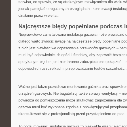
serwisu, co sprawia, że są atrakcyjnym rozwiązaniem dla wielu w
jednak pamiętać o regularnych przeglądach i konserwacji instalacji,
działanie przez wiele lat.
Najczęstsze ‍błędy popełniane podczas i
Nieprawidłowo zainstalowana⁤ instalacja gazowa może prowadzić
⁤dlatego warto zwrócić⁢ uwagę ⁣na najczęstsze⁤ błędy⁢ popełniane⁣ 
z nich jest niewłaściwe dopasowanie przewodów gazowych – pamię
musi ‍być ‍odpowiedniej długości i średnicy, ⁣aby zapewnić bezpiec
spotykanym błędem jest niestaranne zabezpieczenie połączeń – n
odpowiednich uszczelkach i przeprowadzaniu testów szczelności,
Ważne jest także prawidłowe montowanie gaźnika‍ oraz sprawdzen
urządzeń gazowych.​ Nie bagatelizuj także sprawy wentylacji – n
powietrza do pomieszczenia‌ może skutkować ⁤zagrożeniem dla ⁤życi
gazowa musi być wykonana ⁤zgodnie z obowiązującymi przepisami 
skonsultować się z profesjonalistą przed⁢ przystąpieniem ‍do prac.
To podsumowując, instalacja ⁢gazowa to niezwykle⁤ ważny elemen