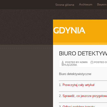
Archiwum
Bayern
Strona główna
GDYNIA
BIURO DETEKTY
POSTED BY ADMIN
POSTED ON 
WYŁĄCZONA
Biuro detektywistyczne
1.
Przeczytaj cały artykuł
2.
Sprawdź, co jeszcze przygotow
3.
Odkryj podobne tematy