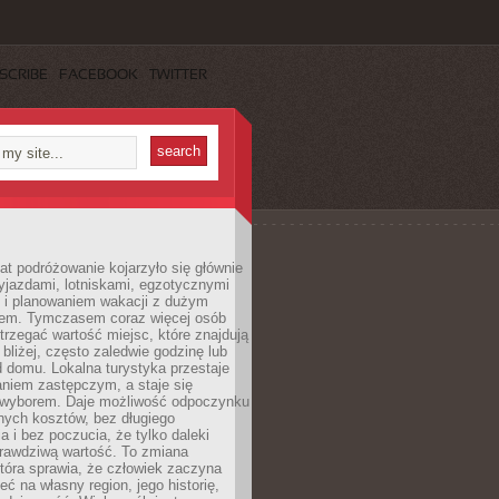
SCRIBE
FACEBOOK
TWITTER
lat podróżowanie kojarzyło się głównie
yjazdami, lotniskami, egzotycznymi
i i planowaniem wakacji z dużym
em. Tymczasem coraz więcej osób
rzegać wartość miejsc, które znajdują
 bliżej, często zaledwie godzinę lub
d domu. Lokalna turystyka przestaje
aniem zastępczym, a staje się
wyborem. Daje możliwość odpoczynku
nych kosztów, bez długiego
a i bez poczucia, że tylko daleki
rawdziwą wartość. To zmiana
która sprawia, że człowiek zaczyna
eć na własny region, jego historię,