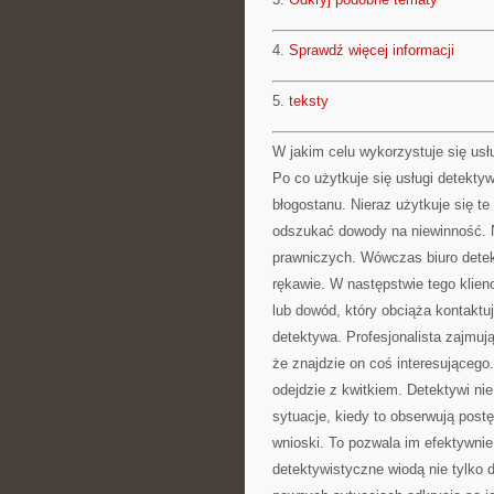
4.
Sprawdź więcej informacji
5.
teksty
W jakim celu wykorzystuje się usł
Po co użytkuje się usługi detekty
błogostanu. Nieraz użytkuje się t
odszukać dowody na niewinność. 
prawniczych. Wówczas biuro det
rękawie. W następstwie tego klien
lub dowód, który obciąża kontaktu
detektywa. Profesjonalista zajmują
że znajdzie on coś interesującego
odejdzie z kwitkiem. Detektywi ni
sytuacje, kiedy to obserwują post
wnioski. To pozwala im efektywnie
detektywistyczne wiodą nie tylko d