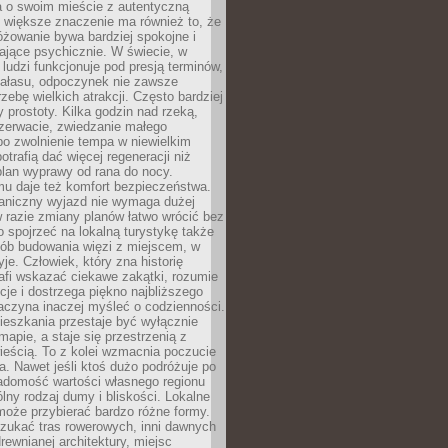
a o swoim mieście z autentyczną
 większe znaczenie ma również to, że
óżowanie bywa bardziej spokojne i
ające psychicznie. W świecie, w
 ludzi funkcjonuje pod presją terminów,
 hałasu, odpoczynek nie zawsze
zebę wielkich atrakcji. Często bardziej
 prostoty. Kilka godzin nad rzeką,
ezerwacie, zwiedzanie małego
o zwolnienie tempa w niewielkim
otrafią dać więcej regeneracji niż
plan wyprawy od rana do nocy.
mu daje też komfort bezpieczeństwa.
aniczny wyjazd nie wymaga dużej
 w razie zmiany planów łatwo wrócić bez
o spojrzeć na lokalną turystykę także
sób budowania więzi z miejscem, w
yje. Człowiek, który zna historię
rafi wskazać ciekawe zakątki, rozumie
ycje i dostrzega piękno najbliższego
aczyna inaczej myśleć o codzienności.
ieszkania przestaje być wyłącznie
apie, a staje się przestrzenią z
ieścią. To z kolei wzmacnia poczucie
a. Nawet jeśli ktoś dużo podróżuje po
iadomość wartości własnego regionu
lny rodzaj dumy i bliskości. Lokalne
może przybierać bardzo różne formy.
szukać tras rowerowych, inni dawnych
 drewnianej architektury, miejsc