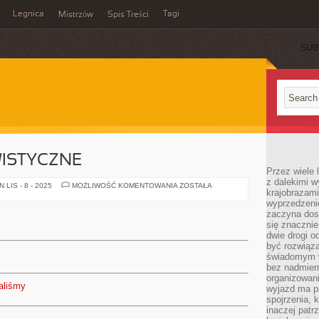
Legnica
Tagi
Mistrzów
Spis Treści
SUB
WISTYCZNE
Przez wiele 
z dalekimi w
BIURO
LIS - 8 - 2025
MOŻLIWOŚĆ KOMENTOWANIA
ZOSTAŁA
krajobrazam
DETEKTYWISTYCZNE
wyprzedzeni
zaczyna dost
się znacznie
dwie drogi o
być rozwiąz
świadomym 
bez nadmier
organizowani
aliśmy
wyjazd ma p
spojrzenia, 
inaczej patrz