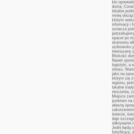
kto opowiad
dumą. Coraz
lokalne podr
mniej obciąż
którym wielu
informacji i
oznacza potr
potrzebujemy
spacer po r
skansenu alb
uzdrowisku p
intensywny 
Bliskość do
Nawet spont
logistyki, a
stresu. Wart
jako na spo
którym się ż
regionu, pot
lokalne trad
otoczenia, z
Miejsce zam
punktem na m
własną opow
zakorzenieni
świecie, św
daje szczegó
odkrywanie 
Jedni będą 
fortyfikacji,