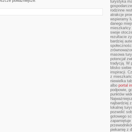
eszcze poważniejsze.
turystyka ma
gospodarcze
rodzinne rest
atrakcje pro
wspieramy lu
danego miejs
mieszkańcy 
swoje otocze
rezultacie z
bardziej aut
społeczności
zrównoważon
masowa turys
potencjał zw
tradycją. W 
blisko siebi
inspiracji.
z mieszkańc
niewielka ta
albo
portal 
podpowie, gd
punktów wid
Najważniejsz
najbardziej 
lokalnej tur
pozwolić sob
gotowego sce
zapamiętuje
przewodników
piekarnię z