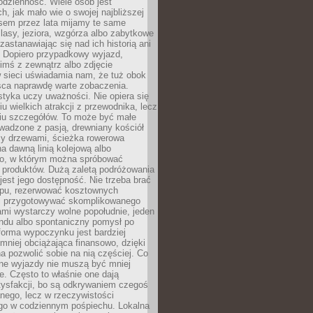
codzienność. Wiele osób jest
, jak mało wie o swojej najbliższej
asem przez lata mijamy te same
lasy, jeziora, wzgórza albo zabytkowe
zastanawiając się nad ich historią ani
. Dopiero przypadkowy wyjazd,
imś z zewnątrz albo zdjęcie
 sieci uświadamia nam, że tuż obok
jsca naprawdę warte zobaczenia.
styka uczy uważności. Nie opiera się
u wielkich atrakcji z przewodnika, lecz
iu szczegółów. To może być małe
adzone z pasją, drewniany kościół
zy drzewami, ścieżka rowerowa
 dawną linią kolejową albo
o, w którym można spróbować
 produktów. Dużą zaletą podróżowania
jest jego dostępność. Nie trzeba brać
lopu, rezerwować kosztownych
i przygotowywać skomplikowanego
mi wystarczy wolne popołudnie, jeden
ndu albo spontaniczny pomysł po
forma wypoczynku jest bardziej
 mniej obciążająca finansowo, dzięki
 pozwolić sobie na nią częściej. Co
lne wyjazdy nie muszą być mniej
. Często to właśnie one dają
tysfakcji, bo są odkrywaniem czegoś
nego, lecz w rzeczywistości
go w codziennym pośpiechu. Lokalna