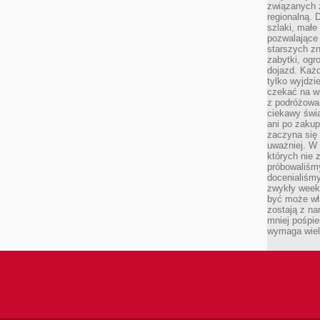
związanych 
regionalną. 
szlaki, małe
pozwalające
starszych z
zabytki, ogr
dojazd. Każd
tylko wyjdzi
czekać na wi
z podróżowan
ciekawy świa
ani po zakup
zaczyna się 
uważniej. W n
których nie 
próbowaliśmy
docenialiśmy
zwykły weeke
być może wł
zostają z na
mniej pośpie
wymaga wielk