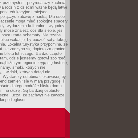
z przemysłem, przyrodą czy kuchnią
Dla rodzin z dziećmi ważne będą łatwe
 parki edukacyjne i miejsca
 połączyć zabawę z nauką. Dla osób
naczenie mogą mieć spokojne spacery,
ody, wydarzenia kulturalne i wygodny
y może znaleźć coś dla siebie, jeśli
e poza utarte schematy. Nie trzeba
elkie wakacje, by poczuć satysfakcję
ia. Lokalna turystyka przypomina, że
t nie zaczyna się dopiero za granicą
ie biletu lotniczego. Bardzo często
tam, gdzie jesteśmy gotowi spojrzeć
ajbliższym regionie kryją się historie,
znamy, smaki, których nie
, i widoki, których dotąd nie
. Wystarczy odrobina ciekawości, by
nd zamienił się w małą przygodę. I
aśnie dlatego podróże blisko domu
mi na dłużej. Są bardziej osobiste,
szne i uczą, że zachwyt nie zawsze
iej odległości.