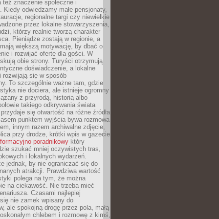
 też znaczenie społeczne i
. Kiedy odwiedzamy małe pensjonaty,
auracje, regionalne targi czy niewielkie
wadzone przez lokalne stowarzyszenia,
dzi, którzy realnie tworzą charakter
ca. Pieniądze zostają w regionie, a
mają większą motywację, by dbać o
nie i rozwijać ofertę dla gości. W
yskują obie strony. Turyści otrzymują
entyczne doświadczenie, a lokalne
 rozwijają się w sposób
y. To szczególnie ważne tam, gdzie
tyka nie dociera, ale istnieje ogromny
iązany z przyrodą, historią albo
połowie takiego odkrywania świata
e przydaje się otwartość na różne źródła
 Czasem punktem wyjścia bywa rozmowa
em, innym razem archiwalne zdjęcie,
blica przy drodze, krótki wpis w gazecie
informacyjno-poradnikowy
który
zie szukać mniej oczywistych tras,
okowych i lokalnych wydarzeń.
e jednak, by nie ograniczać się do
znanych atrakcji. Prawdziwa wartość
ystyki polega na tym, że można
ie na ciekawość. Nie trzeba mieć
nariusza. Czasami najlepiej
 się nie zamek wpisany do
, ale spokojną drogę przez pola, małą
 doskonałym chlebem i rozmowę z kimś,