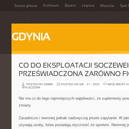
Archiwum
Bayern
Legnica
Strona główna
Mistrzów
Spis 
GDYNIA
CO DO EKSPLOATACJI SOCZEWE
PRZEŚWIADCZONA ZARÓWNO F
POSTED BY ADMIN
POSTED ON SIE - 17 - 2025
MOŻLIWOŚĆ 
WYŁĄCZONA
Nie ma co do tego najmniejszych wątpliwości, że suplementy po
zmiany
Zasadnicze i niemniej jednak nadzwyczaj proste zapytanie. W ja
używają osoby, które posiadają styczność że sportem. Niemniej j