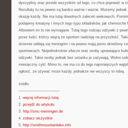
dyscypliny oraz przede wszystkim od tego, co chce poprawić w ci
Rezultaty tu na pewno są bardzo ważne i ważne. Możemy jednak
okazję każdy. Nie ma tutaj dowolnych zaleceń wiekowych. Pomim
podajemy kreatyny i innych tego typu składników, jak chemische
Albowiem im to nie wymagane. Tutaj tego rodzaju odżywki z pe
przez ludzi, którzy wiążą że sportem nadzieję na przyszłość. Tak
dziennie oddają się treningom i na pewno mają jasno określony ce
sportowcach. Niejednokrotnie siłacze oraz osoby uprawiające kult
odżywki. Takie osoby jednak bez ustanku je zażywają. Wolno sobie
miesięczny cykl. Mimo to, nie ma co do tego najmniejszych wątp
ogłosić, że używać może każdy, jednakże nie wszyscy to robią.
źródło:
———————————
1.
więcej informacji tutaj
2.
przejdź do artykułu
3.
http://smc-meiningen.de
4.
zobacz wszystkie
5.
http://smithmountainlake.info