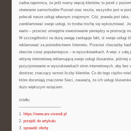
żadna tajemnica, że jeśli mamy więcej klientów, to jeżeli z pozi
otwieranie samochodów Poznań oraz reszta, wszystko jest w por
polecali nasze usługi własnym znajomym. Cóż, prawda jest taka, 
zareklamować swoje usługi, to trzeba trochę się wykosztować. Je
warto – przecież umiejętne inwestowanie pieniędzy w promocję mu
W szczególności na dużą uwagę zasługuje fakt, iż swoje usługi 
reklamować za pośrednictwem Internetu. Przecież chociażby hasł
obecnie coraz popularniejsze – w wyszukiwarkach. A więc z całą
witrynę internetową reklamującą swoje usługi ślusarskie, później 
pozycjonowanie w wyszukiwarkach stron internetowych, aby bez
dostrzec znaczący wzrost liczby klientów. Co do tego ciężko mieć
które doceniają znaczenie Sieci, zauważą, że ich usługi ślusarsk
dużo większym wzięciem.
źródło:
———————————
1.
https://www.ars-vivendi.pl
2.
przejdź do artykułu
3.
sprawdź ofertę