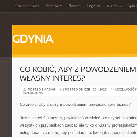
Archiwum
Bayern
Legnica
Strona główna
Mistrzów
Spis 
GDYNIA
CO ROBIĆ, ABY Z POWODZENIE
WŁASNY INTERES?
POSTED BY ADMIN
POSTED ON CZE - 26 - 2025
MOŻLIWOŚĆ 
WYŁĄCZONA
Co zrobić, aby z dużym powodzeniem prowadzić swój biznes?
Jeżeli jesteś ślusarzem, powinieneś wiedzieć, że czymś niezmier
wszystkich przypadkach zadbać nie tylko o własny profesjonali
usług, lecz także o to, aby posiadać możliwie jak najwięcej klient