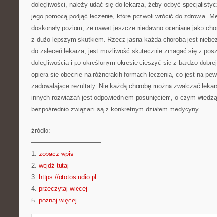
dolegliwości, należy udać się do lekarza, żeby odbyć specjalistyc
jego pomocą podjąć leczenie, które pozwoli wrócić do zdrowia. M
doskonały poziom, że nawet jeszcze niedawno oceniane jako chor
z dużo lepszym skutkiem. Rzecz jasna każda choroba jest niebez
do zaleceń lekarza, jest możliwość skutecznie zmagać się z pos
dolegliwością i po określonym okresie cieszyć się z bardzo dobre
opiera się obecnie na różnorakih formach leczenia, co jest na pew
zadowalające rezultaty. Nie każdą chorobę można zwalczać lekar
innych rozwiązań jest odpowiedniem posunięciem, o czym wiedzą 
bezpośrednio związani są z konkretnym działem medycyny.
źródło:
———————————
1.
zobacz wpis
2.
wejdź tutaj
3.
https://ototostudio.pl
4.
przeczytaj więcej
5.
poznaj więcej