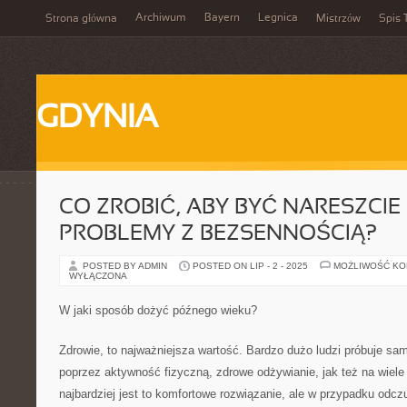
Archiwum
Bayern
Legnica
Strona główna
Mistrzów
Spis 
GDYNIA
CO ZROBIĆ, ABY BYĆ NARESZCI
PROBLEMY Z BEZSENNOŚCIĄ?
POSTED BY ADMIN
POSTED ON LIP - 2 - 2025
MOŻLIWOŚĆ K
WYŁĄCZONA
W jaki sposób dożyć późnego wieku?
Zdrowie, to najważniejsza wartość. Bardzo dużo ludzi próbuje s
poprzez aktywność fizyczną, zdrowe odżywianie, jak też na wiele
najbardziej jest to komfortowe rozwiązanie, ale w przypadku odc