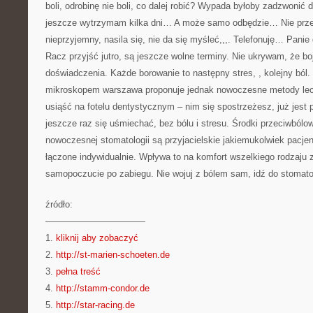
boli, odrobinę nie boli, co dalej robić? Wypada byłoby zadzwonić 
jeszcze wytrzymam kilka dni… A może samo odbędzie… Nie prze
nieprzyjemny, nasila się, nie da się myśleć,,,. Telefonuję… Pani
Racz przyjść jutro, są jeszcze wolne terminy. Nie ukrywam, że bo
doświadczenia. Każde borowanie to następny stres, , kolejny ból
mikroskopem warszawa proponuje jednak nowoczesne metody lecz
usiąść na fotelu dentystycznym – nim się spostrzeżesz, już jes
jeszcze raz się uśmiechać, bez bólu i stresu. Środki przeciwból
nowoczesnej stomatologii są przyjacielskie jakiemukolwiek pacjen
łączone indywidualnie. Wpływa to na komfort wszelkiego rodzaju 
samopoczucie po zabiegu. Nie wojuj z bólem sam, idź do stomato
źródło:
———————————
1.
kliknij aby zobaczyć
2.
http://st-marien-schoeten.de
3.
pełna treść
4.
http://stamm-condor.de
5.
http://star-racing.de