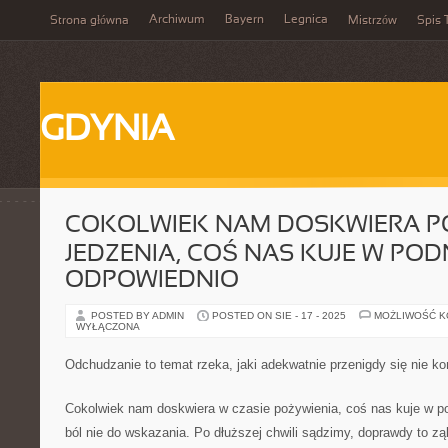
Archiwum
Bayern
Legnica
Strona główna
Mistrzów
Spis 
GDYNIA
COKOLWIEK NAM DOSKWIERA 
JEDZENIA, COŚ NAS KUJE W PODN
ODPOWIEDNIO
POSTED BY ADMIN
POSTED ON SIE - 17 - 2025
MOŻLIWOŚĆ 
WYŁĄCZONA
Odchudzanie to temat rzeka, jaki adekwatnie przenigdy się nie k
Cokolwiek nam doskwiera w czasie pożywienia, coś nas kuje w pod
ból nie do wskazania. Po dłuższej chwili sądzimy, doprawdy to zą