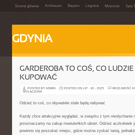
Archiwum
Bayern
Legnica
Strona główna
Mistrzów
Spis 
GDYNIA
GARDEROBA TO COŚ, CO LUDZIE
KUPOWAĆ
POSTED BY ADMIN
POSTED ON LIP - 30 - 2025
MOŻLIWOŚĆ 
WYŁĄCZONA
Odzież to coś, co obywatele stale będą nabywać
Każdy chce atrakcyjnie wyglądać, w związku z tym niesłychanie
przeznaczamy na zakup nowiuteńkich ubrań. Odzież aczkolwiek je
powinno się poszukać miejsc, gdzie można zyskać tanią, jednakże