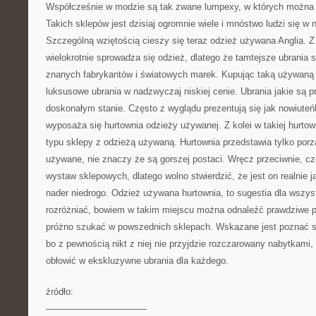
Współcześnie w modzie są tak zwane lumpexy, w których można
Takich sklepów jest dzisiaj ogromnie wiele i mnóstwo ludzi się w n
Szczególną wziętością cieszy się teraz odzież używana Anglia. Z 
wielokrotnie sprowadza się odzież, dlatego że tamtejsze ubrania s
znanych fabrykantów i światowych marek. Kupując taką używaną 
luksusowe ubrania w nadzwyczaj niskiej cenie. Ubrania jakie są p
doskonałym stanie. Często z wyglądu prezentują się jak nowiuteńk
wyposaża się hurtownia odzieży używanej. Z kolei w takiej hurtow
typu sklepy z odzieżą używaną. Hurtownia przedstawia tylko porz
używane, nie znaczy że są gorszej postaci. Wręcz przeciwnie, cz
wystaw sklepowych, dlatego wolno stwierdzić, że jest on realnie 
nader niedrogo. Odzież używana hurtownia, to sugestia dla wszystk
rozróżniać, bowiem w takim miejscu można odnaleźć prawdziwe p
próżno szukać w powszednich sklepach. Wskazane jest poznać się
bo z pewnością nikt z niej nie przyjdzie rozczarowany nabytkami,
obłowić w ekskluzywne ubrania dla każdego.
źródło:
———————————