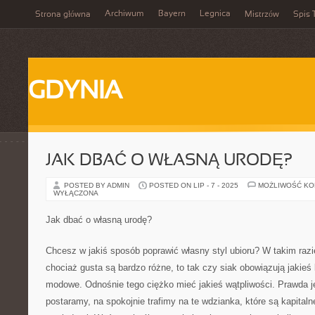
Archiwum
Bayern
Legnica
Strona główna
Mistrzów
Spis 
GDYNIA
JAK DBAĆ O WŁASNĄ URODĘ?
POSTED BY ADMIN
POSTED ON LIP - 7 - 2025
MOŻLIWOŚĆ K
WYŁĄCZONA
Jak dbać o własną urodę?
Chcesz w jakiś sposób poprawić własny styl ubioru? W takim razi
chociaż gusta są bardzo różne, to tak czy siak obowiązują jakieś
modowe. Odnośnie tego ciężko mieć jakieś wątpliwości. Prawda jes
postaramy, na spokojnie trafimy na te wdzianka, które są kapital