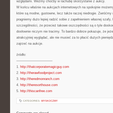
względami. Weźmy choćby w rachubę skorzystanie z aukcji.
W końcu właśnie na aukcjach internetowych na spokojnie możemy 
które są modne, gustowne, lecz także raczej niedrogie. Zwróćmy
pragniemy dużo lepiej radzić sobie z zapełnieniem własnej szafy,
szczególności, że przecież takowe oszczędności są o tyle doskon
dosłownie niczym nie tracimy. To bardzo dobrze pokazuje, że jeżel
atrakcyjniej wyglądać, ale nie musieć za to płacić dużych pienięd
zajrzeć na aukcje.
źródło:
———————————
1.
http://thatcorporatemagicguy.com
2.
http://therawfoodproject.com
3.
http://theredmonranch.com
4.
http://theresorthouse.com
5.
http://thiscanfree.com
CATEGORIES:
WYSKOCZMY