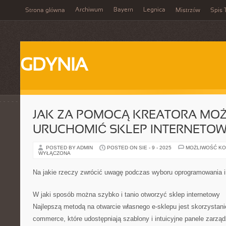
Archiwum
Bayern
Legnica
Strona główna
Mistrzów
Spis 
GDYNIA
JAK ZA POMOCĄ KREATORA MO
URUCHOMIĆ SKLEP INTERNETO
POSTED BY ADMIN
POSTED ON SIE - 9 - 2025
MOŻLIWOŚĆ K
WYŁĄCZONA
Na jakie rzeczy zwrócić uwagę podczas wyboru oprogramowania i
W jaki sposób można szybko i tanio otworzyć sklep internetowy
Najlepszą metodą na otwarcie własnego e-sklepu jest skorzystani
commerce, które udostępniają szablony i intuicyjne panele zarząd