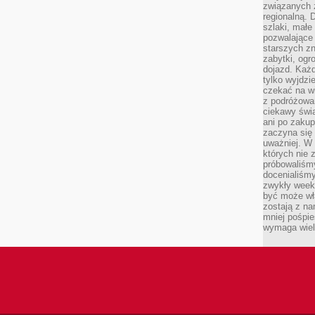
związanych 
regionalną. 
szlaki, małe
pozwalające
starszych z
zabytki, ogr
dojazd. Każd
tylko wyjdzi
czekać na wi
z podróżowan
ciekawy świa
ani po zakup
zaczyna się 
uważniej. W n
których nie 
próbowaliśmy
docenialiśmy
zwykły weeke
być może wł
zostają z na
mniej pośpie
wymaga wielk