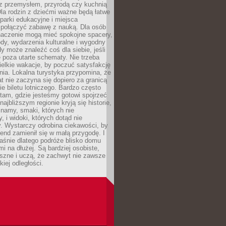
z przemysłem, przyrodą czy kuchnią
Dla rodzin z dziećmi ważne będą łatwe
 parki edukacyjne i miejsca
 połączyć zabawę z nauką. Dla osób
naczenie mogą mieć spokojne spacery,
ody, wydarzenia kulturalne i wygodny
y może znaleźć coś dla siebie, jeśli
e poza utarte schematy. Nie trzeba
elkie wakacje, by poczuć satysfakcję
ia. Lokalna turystyka przypomina, że
t nie zaczyna się dopiero za granicą
ie biletu lotniczego. Bardzo często
tam, gdzie jesteśmy gotowi spojrzeć
ajbliższym regionie kryją się historie,
znamy, smaki, których nie
, i widoki, których dotąd nie
. Wystarczy odrobina ciekawości, by
nd zamienił się w małą przygodę. I
aśnie dlatego podróże blisko domu
mi na dłużej. Są bardziej osobiste,
szne i uczą, że zachwyt nie zawsze
iej odległości.