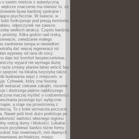
a o swoim mieście z autentyczną
 większe znaczenie ma również to, że
óżowanie bywa bardziej spokojne i
ające psychicznie. W świecie, w
 ludzi funkcjonuje pod presją terminów,
 hałasu, odpoczynek nie zawsze
zebę wielkich atrakcji. Często bardziej
 prostoty. Kilka godzin nad rzeką,
ezerwacie, zwiedzanie małego
o zwolnienie tempa w niewielkim
otrafią dać więcej regeneracji niż
plan wyprawy od rana do nocy.
mu daje też komfort bezpieczeństwa.
aniczny wyjazd nie wymaga dużej
 w razie zmiany planów łatwo wrócić bez
o spojrzeć na lokalną turystykę także
sób budowania więzi z miejscem, w
yje. Człowiek, który zna historię
rafi wskazać ciekawe zakątki, rozumie
ycje i dostrzega piękno najbliższego
aczyna inaczej myśleć o codzienności.
ieszkania przestaje być wyłącznie
apie, a staje się przestrzenią z
ieścią. To z kolei wzmacnia poczucie
a. Nawet jeśli ktoś dużo podróżuje po
iadomość wartości własnego regionu
lny rodzaj dumy i bliskości. Lokalne
może przybierać bardzo różne formy.
szukać tras rowerowych, inni dawnych
 drewnianej architektury, miejsc