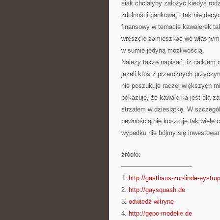
siak chciałyby założyć kiedyś rod
zdolności bankowe, i tak nie decy
finansowy w temacie kawalerek tak
wreszcie zamieszkać we własnym d
w sumie jedyną możliwością.
Należy także napisać, iż całkiem
jeżeli ktoś z przeróżnych przyczy
nie poszukuje raczej większych mi
pokazuje, że kawalerka jest dla 
strzałem w dziesiątkę. W szczególn
pewnością nie kosztuje tak wiele
wypadku nie bójmy się inwestowan
źródło:
———————————
1.
http://gasthaus-zur-linde-eystru
2.
http://gaysquash.de
3.
odwiedź witrynę
4.
http://gepo-modelle.de