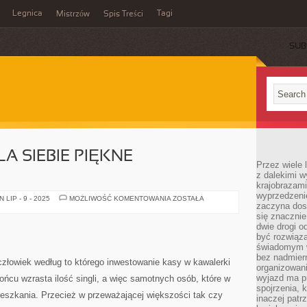
Legnica
Tagi
Mistrzów
Spis Treści
SUB
A SIEBIE PIĘKNE
Przez wiele 
z dalekimi w
krajobrazam
wyprzedzeni
JAK
LIP - 9 - 2025
MOŻLIWOŚĆ KOMENTOWANIA
ZOSTAŁA
zaczyna dost
ZAPEWNIĆ
DLA
się znacznie
SIEBIE
dwie drogi o
PIĘKNE
MIESZKANIE?
być rozwiąz
świadomym 
bez nadmier
człowiek według to którego inwestowanie kasy w kawalerki
organizowani
wyjazd ma p
 końcu wzrasta ilość singli, a więc samotnych osób, które w
spojrzenia, 
ieszkania. Przecież w przeważającej większości tak czy
inaczej patrz