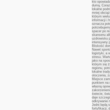
kto opowiad
dumą. Coraz
lokalne podr
mniej obciąż
którym wielu
informacji i
oznacza potr
potrzebujemy
spacer po r
skansenu alb
uzdrowisku p
intensywny 
Bliskość do
Nawet spont
logistyki, a
stresu. Wart
jako na spo
którym się ż
regionu, pot
lokalne trad
otoczenia, z
Miejsce zam
punktem na m
własną opow
zakorzenieni
świecie, św
daje szczegó
odkrywanie 
Jedni będą 
fortyfikacji,