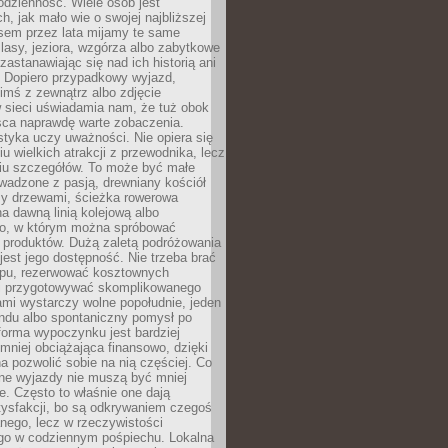
codzienność. Wiele osób jest
, jak mało wie o swojej najbliższej
asem przez lata mijamy te same
lasy, jeziora, wzgórza albo zabytkowe
zastanawiając się nad ich historią ani
. Dopiero przypadkowy wyjazd,
imś z zewnątrz albo zdjęcie
 sieci uświadamia nam, że tuż obok
jsca naprawdę warte zobaczenia.
styka uczy uważności. Nie opiera się
u wielkich atrakcji z przewodnika, lecz
iu szczegółów. To może być małe
adzone z pasją, drewniany kościół
zy drzewami, ścieżka rowerowa
 dawną linią kolejową albo
o, w którym można spróbować
 produktów. Dużą zaletą podróżowania
jest jego dostępność. Nie trzeba brać
lopu, rezerwować kosztownych
i przygotowywać skomplikowanego
mi wystarczy wolne popołudnie, jeden
ndu albo spontaniczny pomysł po
forma wypoczynku jest bardziej
 mniej obciążająca finansowo, dzięki
 pozwolić sobie na nią częściej. Co
lne wyjazdy nie muszą być mniej
. Często to właśnie one dają
tysfakcji, bo są odkrywaniem czegoś
nego, lecz w rzeczywistości
go w codziennym pośpiechu. Lokalna