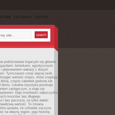
SCRIBE
FACEBOOK
TWITTER
lat podróżowanie kojarzyło się głównie
yjazdami, lotniskami, egzotycznymi
i i planowaniem wakacji z dużym
em. Tymczasem coraz więcej osób
rzegać wartość miejsc, które znajdują
 bliżej, często zaledwie godzinę lub
d domu. Lokalna turystyka przestaje
aniem zastępczym, a staje się
wyborem. Daje możliwość odpoczynku
nych kosztów, bez długiego
a i bez poczucia, że tylko daleki
rawdziwą wartość. To zmiana
która sprawia, że człowiek zaczyna
eć na własny region, jego historię,