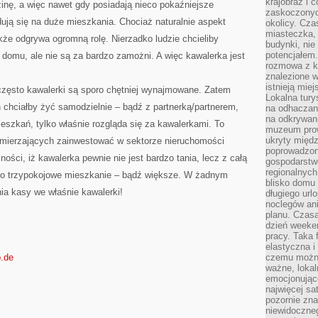
krajobraz i 
zinę, a więc nawet gdy posiadają nieco pokaźniejsze
zaskoczonych
dują się na duże mieszkania. Chociaż naturalnie aspekt
okolicy. Cz
miasteczka, 
że odgrywa ogromną rolę. Nierzadko ludzie chcieliby
budynki, nie 
potencjałem
omu, ale nie są za bardzo zamożni. A więc kawalerka jest
rozmowa z k
znalezione w
istnieją mie
 często kawalerki są sporo chętniej wynajmowane. Zatem
Lokalna tury
n chciałby żyć samodzielnie – bądź z partnerką/partnerem,
na odhaczani
na odkrywan
eszkań, tylko właśnie rozgląda się za kawalerkami. To
muzeum prow
ukryty międ
zamierzających zainwestować w sektorze nieruchomości
poprowadzona
ości, iż kawalerka pewnie nie jest bardzo tania, lecz z całą
gospodarstw
regionalnych
 co trzypokojowe mieszkanie – bądź większe. W żadnym
blisko domu 
ia kasy we właśnie kawalerki!
długiego ur
noclegów an
planu. Czasa
dzień weeke
pracy. Taka 
elastyczna i
p.de
czemu można
ważne, loka
emocjonujące
najwięcej sa
pozornie zna
niewidoczne