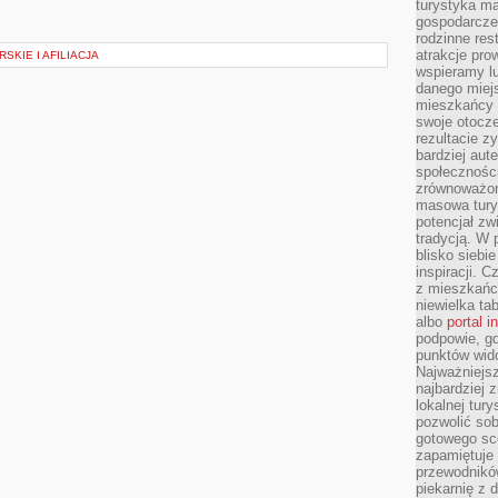
turystyka ma
gospodarcze
rodzinne rest
atrakcje pro
KIE I AFILIACJA
wspieramy lu
danego miejs
mieszkańcy 
swoje otocze
rezultacie z
bardziej aut
społeczności
zrównoważon
masowa turys
potencjał zw
tradycją. W 
blisko siebi
inspiracji.
z mieszkańc
niewielka ta
albo
portal 
podpowie, gd
punktów wid
Najważniejsz
najbardziej 
lokalnej tur
pozwolić sob
gotowego sce
zapamiętuje
przewodników
piekarnię z