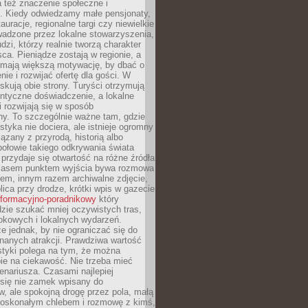
 też znaczenie społeczne i
. Kiedy odwiedzamy małe pensjonaty,
auracje, regionalne targi czy niewielkie
wadzone przez lokalne stowarzyszenia,
dzi, którzy realnie tworzą charakter
ca. Pieniądze zostają w regionie, a
mają większą motywację, by dbać o
nie i rozwijać ofertę dla gości. W
yskują obie strony. Turyści otrzymują
entyczne doświadczenie, a lokalne
 rozwijają się w sposób
y. To szczególnie ważne tam, gdzie
tyka nie dociera, ale istnieje ogromny
iązany z przyrodą, historią albo
połowie takiego odkrywania świata
e przydaje się otwartość na różne źródła
 Czasem punktem wyjścia bywa rozmowa
em, innym razem archiwalne zdjęcie,
blica przy drodze, krótki wpis w gazecie
informacyjno-poradnikowy
który
zie szukać mniej oczywistych tras,
okowych i lokalnych wydarzeń.
e jednak, by nie ograniczać się do
znanych atrakcji. Prawdziwa wartość
ystyki polega na tym, że można
ie na ciekawość. Nie trzeba mieć
nariusza. Czasami najlepiej
 się nie zamek wpisany do
, ale spokojną drogę przez pola, małą
 doskonałym chlebem i rozmowę z kimś,