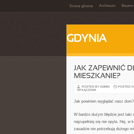
Archiwum
Bayern
Strona główna
GDYNIA
JAK ZAPEWNIĆ DL
MIESZKANIE?
POSTED BY ADMIN
POSTED ON 
WYŁĄCZONA
Jak powinien wyglądać nasz dom?
W bardzo dużym błędzie jest taki 
najzupełniej się nie opyla. Hej, w
zasadzie nie potrzebują dużego m