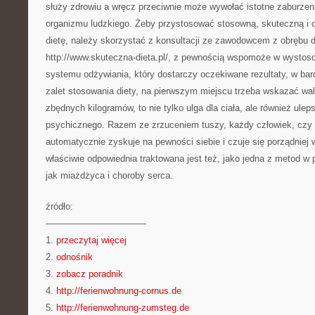
służy zdrowiu a wręcz przeciwnie może wywołać istotne zaburzen
organizmu ludzkiego. Żeby przystosować stosowną, skuteczną i 
dietę, należy skorzystać z konsultacji ze zawodowcem z obrębu d
http://www.skuteczna-dieta.pl/, z pewnością wspomoże w wystos
systemu odżywiania, który dostarczy oczekiwane rezultaty, w ba
zalet stosowania diety, na pierwszym miejscu trzeba wskazać wa
zbędnych kilogramów, to nie tylko ulga dla ciała, ale również ulep
psychicznego. Razem ze zrzuceniem tuszy, każdy człowiek, czy 
automatycznie zyskuje na pewności siebie i czuje się porządniej 
właściwie odpowiednia traktowana jest też, jako jedna z metod w p
jak miażdżyca i choroby serca.
źródło:
———————————
1.
przeczytaj więcej
2.
odnośnik
3.
zobacz poradnik
4.
http://ferienwohnung-cornus.de
5.
http://ferienwohnung-zumsteg.de