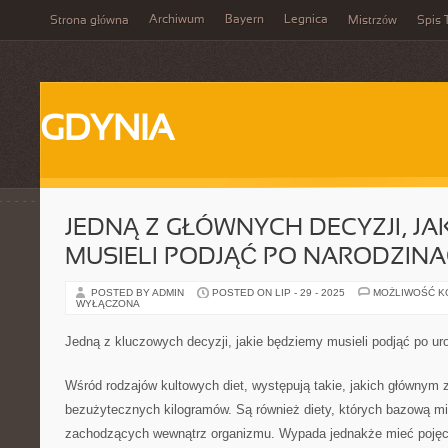
Archiwum
Bayern
Legnica
Strona główna
Mistrzów
Spis 
GDYNIA
JEDNĄ Z GŁÓWNYCH DECYZJI, JA
MUSIELI PODJĄĆ PO NARODZINA
POSTED BY ADMIN
POSTED ON LIP - 29 - 2025
MOŻLIWOŚĆ 
WYŁĄCZONA
Jedną z kluczowych decyzji, jakie będziemy musieli podjąć po ur
Wśród rodzajów kultowych diet, występują takie, jakich głównym z
bezużytecznych kilogramów. Są również diety, których bazową mis
zachodzących wewnątrz organizmu. Wypada jednakże mieć pojęci