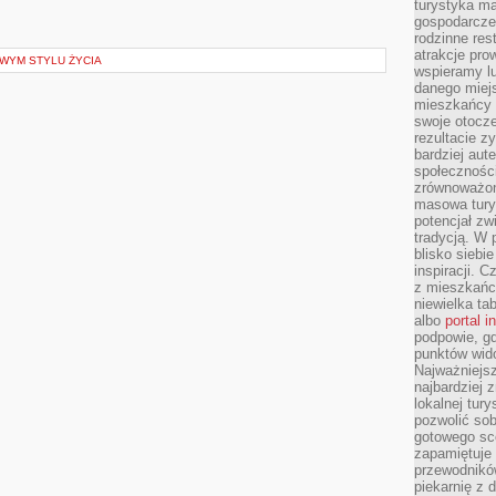
turystyka ma
gospodarcze
rodzinne rest
atrakcje pro
OWYM STYLU ŻYCIA
wspieramy lu
danego miejs
mieszkańcy 
swoje otocze
rezultacie z
bardziej aut
społeczności
zrównoważon
masowa turys
potencjał zw
tradycją. W 
blisko siebi
inspiracji.
z mieszkańc
niewielka ta
albo
portal 
podpowie, gd
punktów wid
Najważniejsz
najbardziej 
lokalnej tur
pozwolić sob
gotowego sce
zapamiętuje
przewodników
piekarnię z