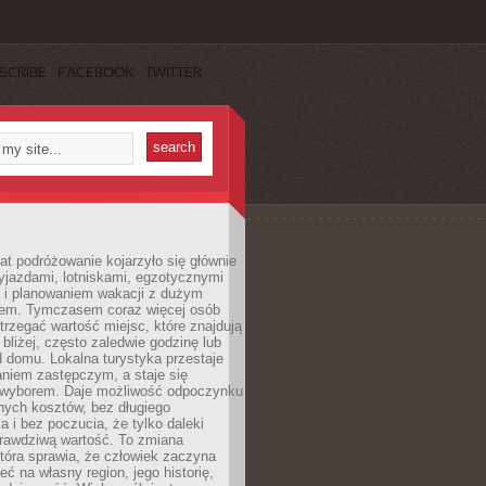
SCRIBE
FACEBOOK
TWITTER
lat podróżowanie kojarzyło się głównie
yjazdami, lotniskami, egzotycznymi
i i planowaniem wakacji z dużym
em. Tymczasem coraz więcej osób
rzegać wartość miejsc, które znajdują
 bliżej, często zaledwie godzinę lub
d domu. Lokalna turystyka przestaje
aniem zastępczym, a staje się
wyborem. Daje możliwość odpoczynku
nych kosztów, bez długiego
a i bez poczucia, że tylko daleki
rawdziwą wartość. To zmiana
która sprawia, że człowiek zaczyna
eć na własny region, jego historię,