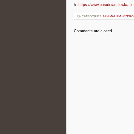
5.
https://www.poradniamilowka.pl
CATEGORIES:
MINIMALIZM W ZDR
Comments are closed.