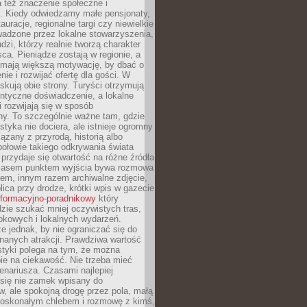
 też znaczenie społeczne i
. Kiedy odwiedzamy małe pensjonaty,
auracje, regionalne targi czy niewielkie
wadzone przez lokalne stowarzyszenia,
dzi, którzy realnie tworzą charakter
ca. Pieniądze zostają w regionie, a
mają większą motywację, by dbać o
nie i rozwijać ofertę dla gości. W
yskują obie strony. Turyści otrzymują
entyczne doświadczenie, a lokalne
 rozwijają się w sposób
y. To szczególnie ważne tam, gdzie
tyka nie dociera, ale istnieje ogromny
iązany z przyrodą, historią albo
połowie takiego odkrywania świata
e przydaje się otwartość na różne źródła
 Czasem punktem wyjścia bywa rozmowa
em, innym razem archiwalne zdjęcie,
blica przy drodze, krótki wpis w gazecie
informacyjno-poradnikowy
który
zie szukać mniej oczywistych tras,
okowych i lokalnych wydarzeń.
e jednak, by nie ograniczać się do
znanych atrakcji. Prawdziwa wartość
ystyki polega na tym, że można
ie na ciekawość. Nie trzeba mieć
nariusza. Czasami najlepiej
 się nie zamek wpisany do
, ale spokojną drogę przez pola, małą
 doskonałym chlebem i rozmowę z kimś,