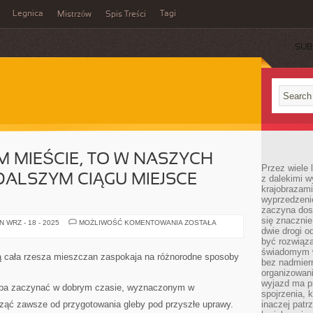
Legnica
Tagi
Mistrzów
Spis Treści
SUB
M MIEŚCIE, TO W NASZYCH
Przez wiele 
ALSZYM CIĄGU MIEJSCE
z dalekimi w
krajobrazam
wyprzedzeni
zaczyna dost
się znacznie
LOKAL
 WRZ - 18 - 2025
MOŻLIWOŚĆ KOMENTOWANIA
ZOSTAŁA
W
dwie drogi o
WIELKIM
być rozwiąz
MIEŚCIE,
świadomym 
TO
ą cała rzesza mieszczan zaspokaja na różnorodne sposoby
W
bez nadmier
NASZYCH
organizowani
WARUNKACH
wyjazd ma p
W
eba zaczynać w dobrym czasie, wyznaczonym w
DALSZYM
spojrzenia, 
CIĄGU
cząć zawsze od przygotowania gleby pod przyszłe uprawy.
inaczej patrz
MIEJSCE