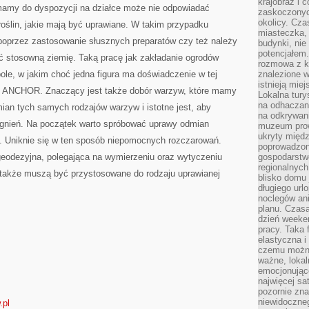
krajobraz i 
ZAMIESZKANIA
ą mamy do dyspozycji na działce może nie odpowiadać
zaskoczonych
okolicy. Cz
ślin, jakie mają być uprawiane. W takim przypadku
miasteczka, 
 poprzez zastosowanie słusznych preparatów czy też należy
budynki, nie 
potencjałem
źć stosowną ziemię. Taką pracę jak zakładanie ogrodów
rozmowa z k
le, w jakim choć jedna figura ma doświadczenie w tej
znalezione w
istnieją mie
yć ANCHOR. Znaczący jest także dobór warzyw, które mamy
Lokalna tury
na odhaczani
ian tych samych rodzajów warzyw i istotne jest, aby
na odkrywan
agnień. Na początek warto spróbować uprawy odmian
muzeum prow
ukryty międ
. Uniknie się w ten sposób niepomocnych rozczarowań.
poprowadzona
geodezyjna, polegająca na wymierzeniu oraz wytyczeniu
gospodarstw
regionalnych
e także muszą być przystosowane do rodzaju uprawianej
blisko domu 
długiego ur
noclegów an
planu. Czasa
dzień weeke
pracy. Taka 
elastyczna i
czemu można
ważne, loka
emocjonujące
najwięcej sa
pozornie zna
niewidoczne
.pl