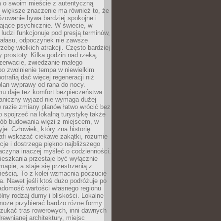
a o swoim mieście z autentyczną
 większe znaczenie ma również to, że
óżowanie bywa bardziej spokojne i
ające psychicznie. W świecie, w
 ludzi funkcjonuje pod presją terminów,
 hałasu, odpoczynek nie zawsze
zebę wielkich atrakcji. Często bardziej
 prostoty. Kilka godzin nad rzeką,
ezerwacie, zwiedzanie małego
o zwolnienie tempa w niewielkim
otrafią dać więcej regeneracji niż
plan wyprawy od rana do nocy.
mu daje też komfort bezpieczeństwa.
aniczny wyjazd nie wymaga dużej
 w razie zmiany planów łatwo wrócić bez
o spojrzeć na lokalną turystykę także
sób budowania więzi z miejscem, w
yje. Człowiek, który zna historię
rafi wskazać ciekawe zakątki, rozumie
ycje i dostrzega piękno najbliższego
aczyna inaczej myśleć o codzienności.
ieszkania przestaje być wyłącznie
apie, a staje się przestrzenią z
ieścią. To z kolei wzmacnia poczucie
a. Nawet jeśli ktoś dużo podróżuje po
iadomość wartości własnego regionu
lny rodzaj dumy i bliskości. Lokalne
może przybierać bardzo różne formy.
szukać tras rowerowych, inni dawnych
 drewnianej architektury, miejsc