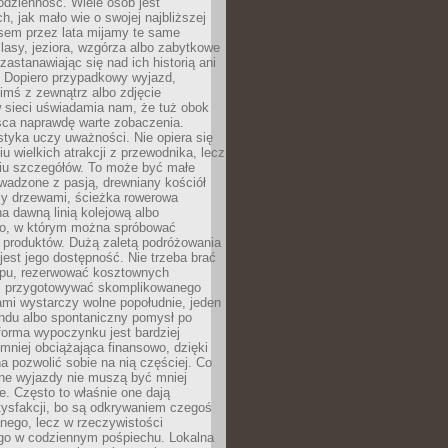
codzienność. Wiele osób jest
, jak mało wie o swojej najbliższej
asem przez lata mijamy te same
lasy, jeziora, wzgórza albo zabytkowe
zastanawiając się nad ich historią ani
. Dopiero przypadkowy wyjazd,
imś z zewnątrz albo zdjęcie
 sieci uświadamia nam, że tuż obok
jsca naprawdę warte zobaczenia.
styka uczy uważności. Nie opiera się
u wielkich atrakcji z przewodnika, lecz
iu szczegółów. To może być małe
adzone z pasją, drewniany kościół
zy drzewami, ścieżka rowerowa
 dawną linią kolejową albo
o, w którym można spróbować
 produktów. Dużą zaletą podróżowania
jest jego dostępność. Nie trzeba brać
lopu, rezerwować kosztownych
i przygotowywać skomplikowanego
mi wystarczy wolne popołudnie, jeden
ndu albo spontaniczny pomysł po
forma wypoczynku jest bardziej
 mniej obciążająca finansowo, dzięki
 pozwolić sobie na nią częściej. Co
lne wyjazdy nie muszą być mniej
. Często to właśnie one dają
tysfakcji, bo są odkrywaniem czegoś
nego, lecz w rzeczywistości
go w codziennym pośpiechu. Lokalna