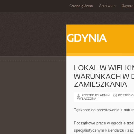
Archiwum
Bayern
Strona główna
GDYNIA
LOKAL W WIELKI
WARUNKACH W D
ZAMIESZKANIA
POSTED BY ADMIN
POSTED ON
WYŁĄCZONA
Tęsknotę do przestawania z natur
Początkowe prace w ogrodzie trz
specjalistycznym kalendarzu i za