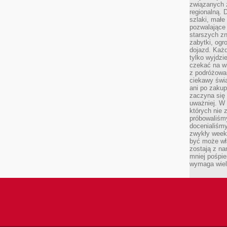
związanych 
regionalną. 
szlaki, małe
pozwalające
starszych z
zabytki, ogr
dojazd. Każd
tylko wyjdzi
czekać na wi
z podróżowan
ciekawy świa
ani po zakup
zaczyna się 
uważniej. W n
których nie 
próbowaliśmy
docenialiśmy
zwykły weeke
być może wł
zostają z na
mniej pośpie
wymaga wielk