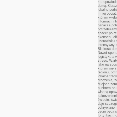
kto opowiad
dumą. Coraz
lokalne podr
mniej obciąż
którym wielu
informacji i
oznacza potr
potrzebujemy
spacer po r
skansenu alb
uzdrowisku p
intensywny 
Bliskość do
Nawet spont
logistyki, a
stresu. Wart
jako na spo
którym się ż
regionu, pot
lokalne trad
otoczenia, z
Miejsce zam
punktem na m
własną opow
zakorzenieni
świecie, św
daje szczegó
odkrywanie 
Jedni będą 
fortyfikacji,