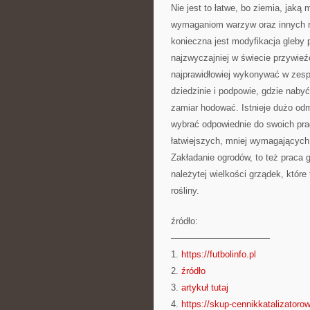
Nie jest to łatwe, bo ziemia, jak
wymaganiom warzyw oraz innych ro
konieczna jest modyfikacja gleby
najzwyczajniej w świecie przywie
najprawidłowiej wykonywać w zespo
dziedzinie i podpowie, gdzie nab
zamiar hodować. Istnieje dużo odm
wybrać odpowiednie do swoich pr
łatwiejszych, mniej wymagających
Zakładanie ogrodów, to też praca 
należytej wielkości grządek, któr
rośliny.
źródło:
———————————
1.
https://futbolinfo.pl
2.
źródło
3.
artykuł tutaj
4.
https://skup-cennikkatalizatorow