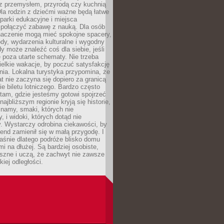
z przemysłem, przyrodą czy kuchnią
Dla rodzin z dziećmi ważne będą łatwe
 parki edukacyjne i miejsca
 połączyć zabawę z nauką. Dla osób
naczenie mogą mieć spokojne spacery,
ody, wydarzenia kulturalne i wygodny
y może znaleźć coś dla siebie, jeśli
e poza utarte schematy. Nie trzeba
elkie wakacje, by poczuć satysfakcję
ia. Lokalna turystyka przypomina, że
t nie zaczyna się dopiero za granicą
ie biletu lotniczego. Bardzo często
tam, gdzie jesteśmy gotowi spojrzeć
ajbliższym regionie kryją się historie,
znamy, smaki, których nie
, i widoki, których dotąd nie
. Wystarczy odrobina ciekawości, by
nd zamienił się w małą przygodę. I
aśnie dlatego podróże blisko domu
mi na dłużej. Są bardziej osobiste,
szne i uczą, że zachwyt nie zawsze
iej odległości.