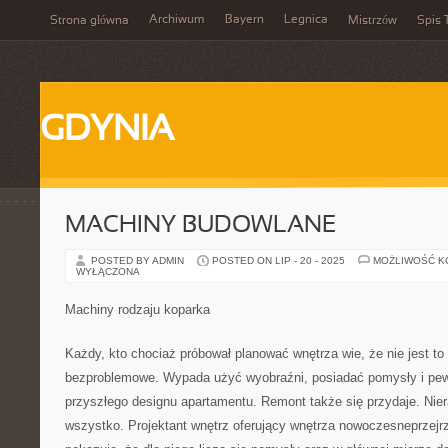
Archiwum
Bayern
Legnica
Strona główna
Mistrzów
Spis 
GDYNIA
MACHINY BUDOWLANE
POSTED BY ADMIN
POSTED ON LIP - 20 - 2025
MOŻLIWOŚĆ 
WYŁĄCZONA
Machiny rodzaju koparka
Każdy, kto chociaż próbował planować wnętrza wie, że nie jest 
bezproblemowe. Wypada użyć wyobraźni, posiadać pomysły i pew
przyszłego designu apartamentu. Remont także się przydaje. Nier
wszystko. Projektant wnętrz oferujący wnętrza nowoczesneprzejr