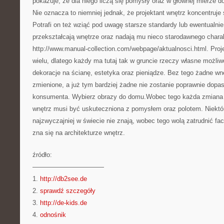
pokazuje, że dla niego liczą się pomysły oraz w głównej mierze d
Nie oznacza to niemniej jednak, że projektant wnętrz koncentruje
Potrafi on też wziąć pod uwagę starsze standardy lub ewentualnie
przekształcają wnętrze oraz nadają mu nieco starodawnego chara
http://www.manual-collection.com/webpage/aktualnosci.html. Proj
wielu, dlatego każdy ma tutaj tak w gruncie rzeczy własne możliw
dekoracje na ścianę, estetyka oraz pieniądze. Bez tego żadne wn
zmienione, a już tym bardziej żadne nie zostanie poprawnie dopa
konsumenta. Wybierz obrazy do domu.Wobec tego każda zmiana 
wnętrz musi być uskuteczniona z pomysłem oraz polotem. Niektó
najzwyczajniej w świecie nie znają, wobec tego wolą zatrudnić fa
zna się na architekturze wnętrz.
źródło:
———————————
1.
http://db2see.de
2.
sprawdź szczegóły
3.
http://de-kids.de
4.
odnośnik