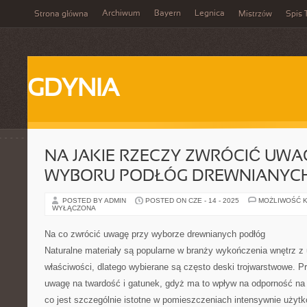
Archiwum
Bayern
Legnica
Strona główna
Mistrzów
Spis 
GDYNIA
NA JAKIE RZECZY ZWRÓCIĆ UW
WYBORU PODŁÓG DREWNIANYC
POSTED BY ADMIN
POSTED ON CZE - 14 - 2025
MOŻLIWOŚĆ 
WYŁĄCZONA
Na co zwrócić uwagę przy wyborze drewnianych podłóg
Naturalne materiały są popularne w branży wykończenia wnętrz z 
właściwości, dlatego wybierane są często deski trojwarstwowe. P
uwagę na twardość i gatunek, gdyż ma to wpływ na odporność n
co jest szczególnie istotne w pomieszczeniach intensywnie użyt