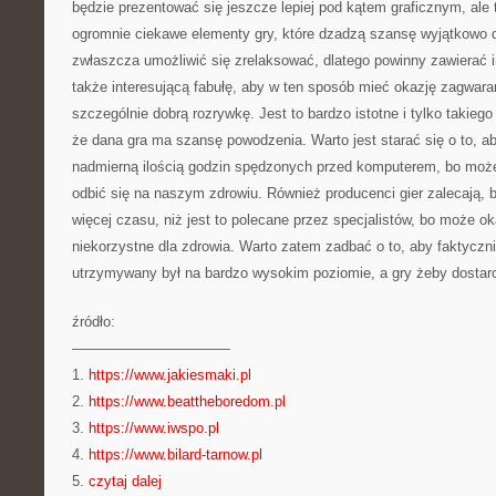
będzie prezentować się jeszcze lepiej pod kątem graficznym, ale 
ogromnie ciekawe elementy gry, które dzadzą szansę wyjątkowo d
zwłaszcza umożliwić się zrelaksować, dlatego powinny zawierać i
także interesującą fabułę, aby w ten sposób mieć okazję zagwar
szczególnie dobrą rozrywkę. Jest to bardzo istotne i tylko takiego
że dana gra ma szansę powodzenia. Warto jest starać się o to, a
nadmierną ilością godzin spędzonych przed komputerem, bo może
odbić się na naszym zdrowiu. Również producenci gier zalecają, 
więcej czasu, niż jest to polecane przez specjalistów, bo może o
niekorzystne dla zdrowia. Warto zatem zadbać o to, aby faktyczn
utrzymywany był na bardzo wysokim poziomie, a gry żeby dostarc
źródło:
———————————
1.
https://www.jakiesmaki.pl
2.
https://www.beattheboredom.pl
3.
https://www.iwspo.pl
4.
https://www.bilard-tarnow.pl
5.
czytaj dalej