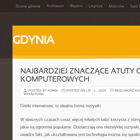
Archiwum
Bayern
Legnica
Strona główna
Mistrzów
Spis 
GDYNIA
NAJBARDZIEJ ZNACZĄCE ATUTY 
KOMPUTEROWYCH
POSTED BY ADMIN
POSTED ON LIP - 1 - 2025
MOŻLIWOŚĆ K
WYŁĄCZONA
Gierki internetowe, to idealna forma rozrywki
W obecnych czasach coraz więcej młodych ludzi korzysta z różn
jakie są ogromnie popularne. Dostarczają one niezwykłej rozrywki
uwadze fakt, jak ukształtowana jest technologia można się spodz