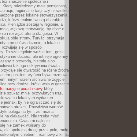
 też znaczenie społeczne i
. Kiedy odwiedzamy małe pensjonaty,
auracje, regionalne targi czy niewielkie
wadzone przez lokalne stowarzyszenia,
dzi, którzy realnie tworzą charakter
ca. Pieniądze zostają w regionie, a
mają większą motywację, by dbać o
nie i rozwijać ofertę dla gości. W
yskują obie strony. Turyści otrzymują
entyczne doświadczenie, a lokalne
 rozwijają się w sposób
y. To szczególnie ważne tam, gdzie
tyka nie dociera, ale istnieje ogromny
iązany z przyrodą, historią albo
połowie takiego odkrywania świata
e przydaje się otwartość na różne źródła
 Czasem punktem wyjścia bywa rozmowa
em, innym razem archiwalne zdjęcie,
blica przy drodze, krótki wpis w gazecie
informacyjno-poradnikowy
który
zie szukać mniej oczywistych tras,
okowych i lokalnych wydarzeń.
e jednak, by nie ograniczać się do
znanych atrakcji. Prawdziwa wartość
ystyki polega na tym, że można
ie na ciekawość. Nie trzeba mieć
nariusza. Czasami najlepiej
 się nie zamek wpisany do
, ale spokojną drogę przez pola, małą
 doskonałym chlebem i rozmowę z kimś,