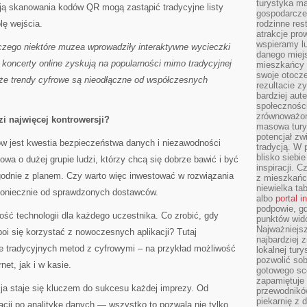
turystyka ma
cją skanowania kodów QR mogą zastąpić tradycyjne listy
gospodarcze
lę wejścia.
rodzinne rest
atrakcje pro
wspieramy lu
aczego niektóre muzea wprowadziły interaktywne wycieczki
danego miejs
koncerty online zyskują na popularności mimo tradycyjnej
mieszkańcy 
swoje otocze
że trendy cyfrowe są nieodłączne od współczesnych
rezultacie z
bardziej aut
społeczności
zrównoważon
 najwięcej kontrowersji?
masowa turys
potencjał zw
w jest kwestia bezpieczeństwa danych i niezawodności
tradycją. W 
blisko siebi
a o dużej grupie ludzi, którzy chcą się dobrze bawić i być
inspiracji.
godnie z planem. Czy warto więc inwestować w rozwiązania
z mieszkańc
niewielka ta
koniecznie od sprawdzonych dostawców.
albo
portal 
podpowie, gd
ść technologii dla każdego uczestnika. Co zrobić, gdy
punktów wid
Najważniejsz
oi się korzystać z nowoczesnych aplikacji? Tutaj
najbardziej 
 tradycyjnych metod z cyfrowymi – na przykład możliwość
lokalnej tur
pozwolić sob
net, jak i w kasie.
gotowego sce
zapamiętuje
ja staje się kluczem do sukcesu każdej imprezy. Od
przewodników
piekarnię z
cji po analitykę danych — wszystko to pozwala nie tylko