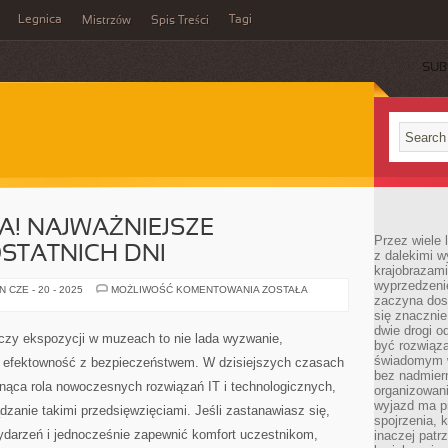
Legnica
Tagi
Mistrzów
Spis Treści
SUB
A! NAJWAŻNIEJSZE
Przez wiele 
STATNICH DNI
z dalekimi w
krajobrazam
wyprzedzeni
NEWSY
 CZE - 20 - 2025
MOŻLIWOŚĆ KOMENTOWANIA
ZOSTAŁA
zaczyna dost
ZE
ŚWIATA!
się znacznie
NAJWAŻNIEJSZE
dwie drogi o
WYDARZENIA
czy ekspozycji w muzeach to nie lada wyzwanie,
Z
być rozwiąz
OSTATNICH
świadomym 
 efektowność z bezpieczeństwem. W dzisiejszych czasach
DNI
bez nadmier
snąca rola nowoczesnych rozwiązań IT i technologicznych,
organizowani
wyjazd ma p
dzanie takimi przedsięwzięciami. Jeśli zastanawiasz się,
spojrzenia, 
wydarzeń i jednocześnie zapewnić komfort uczestnikom,
inaczej patrz