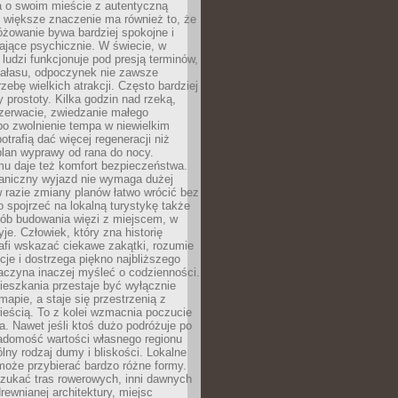
a o swoim mieście z autentyczną
 większe znaczenie ma również to, że
óżowanie bywa bardziej spokojne i
ające psychicznie. W świecie, w
 ludzi funkcjonuje pod presją terminów,
 hałasu, odpoczynek nie zawsze
zebę wielkich atrakcji. Często bardziej
 prostoty. Kilka godzin nad rzeką,
ezerwacie, zwiedzanie małego
o zwolnienie tempa w niewielkim
otrafią dać więcej regeneracji niż
plan wyprawy od rana do nocy.
mu daje też komfort bezpieczeństwa.
aniczny wyjazd nie wymaga dużej
 w razie zmiany planów łatwo wrócić bez
o spojrzeć na lokalną turystykę także
sób budowania więzi z miejscem, w
yje. Człowiek, który zna historię
rafi wskazać ciekawe zakątki, rozumie
ycje i dostrzega piękno najbliższego
aczyna inaczej myśleć o codzienności.
ieszkania przestaje być wyłącznie
apie, a staje się przestrzenią z
ieścią. To z kolei wzmacnia poczucie
a. Nawet jeśli ktoś dużo podróżuje po
iadomość wartości własnego regionu
lny rodzaj dumy i bliskości. Lokalne
może przybierać bardzo różne formy.
szukać tras rowerowych, inni dawnych
 drewnianej architektury, miejsc