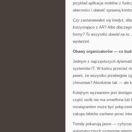
przykład aplikacje mobilne z funk
obecności i ułatwić sprawną kontro
Czy zastanawiałeś się kiedyś, dl
korzystające z AR? Albo dlaczego 
formy? To wszystko dowód na to, 
wydarzeń.
Obawy organizatorów — co budzi
Jednym z najczęstszych dylemató
systemów IT. W końcu przecież mow
pewni, że wszystko przebiegnie z
chmurowe? Absolutnie tak — ale 
Kolejnym wyzwaniem jest dostępno
część osób nie ma smartfona lub b
rozwiązaniem może być połączenie
zakupu biletów zarówno przez inter
Trendy pokazują jasno — cyfryzac
automatycznych systemów rejestra