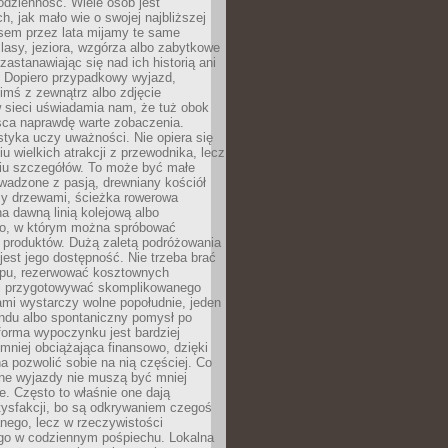
codzienność. Wiele osób jest
, jak mało wie o swojej najbliższej
asem przez lata mijamy te same
lasy, jeziora, wzgórza albo zabytkowe
zastanawiając się nad ich historią ani
. Dopiero przypadkowy wyjazd,
imś z zewnątrz albo zdjęcie
 sieci uświadamia nam, że tuż obok
jsca naprawdę warte zobaczenia.
styka uczy uważności. Nie opiera się
u wielkich atrakcji z przewodnika, lecz
iu szczegółów. To może być małe
adzone z pasją, drewniany kościół
zy drzewami, ścieżka rowerowa
 dawną linią kolejową albo
o, w którym można spróbować
 produktów. Dużą zaletą podróżowania
jest jego dostępność. Nie trzeba brać
lopu, rezerwować kosztownych
i przygotowywać skomplikowanego
mi wystarczy wolne popołudnie, jeden
ndu albo spontaniczny pomysł po
forma wypoczynku jest bardziej
 mniej obciążająca finansowo, dzięki
 pozwolić sobie na nią częściej. Co
lne wyjazdy nie muszą być mniej
. Często to właśnie one dają
tysfakcji, bo są odkrywaniem czegoś
nego, lecz w rzeczywistości
go w codziennym pośpiechu. Lokalna