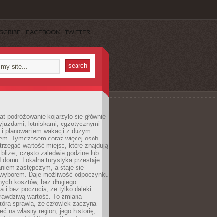
SCRIBE
FACEBOOK
TWITTER
lat podróżowanie kojarzyło się głównie
yjazdami, lotniskami, egzotycznymi
i i planowaniem wakacji z dużym
em. Tymczasem coraz więcej osób
rzegać wartość miejsc, które znajdują
 bliżej, często zaledwie godzinę lub
d domu. Lokalna turystyka przestaje
aniem zastępczym, a staje się
wyborem. Daje możliwość odpoczynku
nych kosztów, bez długiego
a i bez poczucia, że tylko daleki
rawdziwą wartość. To zmiana
która sprawia, że człowiek zaczyna
eć na własny region, jego historię,