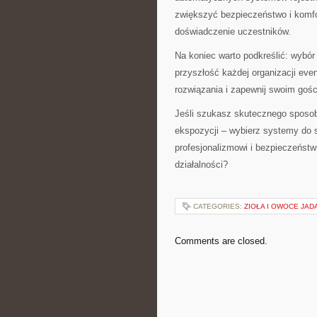
zwiększyć bezpieczeństwo i komfor
doświadczenie uczestników.
Na koniec warto podkreślić: wybór
przyszłość każdej organizacji ev
rozwiązania i zapewnij swoim goś
Jeśli szukasz skutecznego sposob
ekspozycji – wybierz systemy do s
profesjonalizmowi i bezpieczeńst
działalności?
CATEGORIES:
ZIOŁA I OWOCE JAD
Comments are closed.