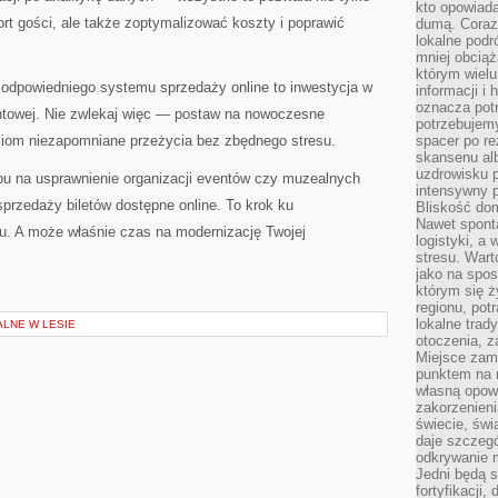
kto opowiad
t gości, ale także zoptymalizować koszty i poprawić
dumą. Coraz
lokalne podr
mniej obciąż
którym wielu
 odpowiedniego systemu sprzedaży online to inwestycja w
informacji i
oznacza potr
entowej. Nie zwlekaj więc — postaw na nowoczesne
potrzebujemy
ciom niezapomniane przeżycia bez zbędnego stresu.
spacer po r
skansenu alb
uzdrowisku p
u na usprawnienie organizacji eventów czy muzealnych
intensywny 
przedaży biletów dostępne online. To krok ku
Bliskość do
Nawet spont
wu. A może właśnie czas na modernizację Twojej
logistyki, a
stresu. Wart
jako na spo
którym się ż
regionu, pot
lokalne trad
ALNE W LESIE
otoczenia, z
Miejsce zam
punktem na m
własną opow
zakorzenieni
świecie, św
daje szczegó
odkrywanie 
Jedni będą 
fortyfikacji,