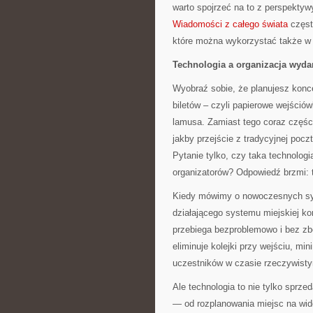
warto spojrzeć na to z perspektyw
Wiadomości z całego świata
częst
które można wykorzystać także w
Technologia a organizacja wydar
Wyobraź sobie, że planujesz konc
biletów – czyli papierowe wejściów
lamusa. Zamiast tego coraz częście
jakby przejście z tradycyjnej poczt
Pytanie tylko, czy taka technolo
organizatorów? Odpowiedź brzmi: t
Kiedy mówimy o nowoczesnych sys
działającego systemu miejskiej kom
przebiega bezproblemowo i bez zb
eliminuje kolejki przy wejściu, mi
uczestników w czasie rzeczywist
Ale technologia to nie tylko sprze
— od rozplanowania miejsc na wido