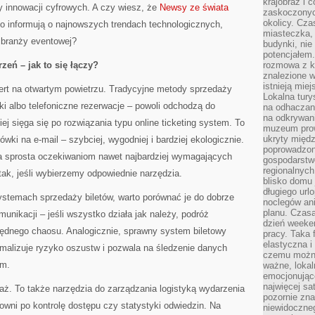
krajobraz i 
y innowacji cyfrowych. A czy wiesz, że
Newsy ze świata
zaskoczonych
okolicy. Cz
o informują o najnowszych trendach technologicznych,
miasteczka, 
 branży eventowej?
budynki, nie 
potencjałem
zeń – jak to się łączy?
rozmowa z k
znalezione w
istnieją mie
ert na otwartym powietrzu. Tradycyjne metody sprzedaży
Lokalna tury
ki albo telefoniczne rezerwacje – powoli odchodzą do
na odhaczani
na odkrywan
j sięga się po rozwiązania typu online ticketing system. To
muzeum prow
ukryty międ
ówki na e-mail – szybciej, wygodniej i bardziej ekologicznie.
poprowadzona
gia sprosta oczekiwaniom nawet najbardziej wymagających
gospodarstw
regionalnych
ak, jeśli wybierzemy odpowiednie narzędzia.
blisko domu 
długiego ur
temach sprzedaży biletów, warto porównać je do dobrze
noclegów an
planu. Czasa
unikacji – jeśli wszystko działa jak należy, podróż
dzień weeke
ędnego chaosu. Analogicznie, sprawny system biletowy
pracy. Taka 
elastyczna i
nimalizuje ryzyko oszustw i pozwala na śledzenie danych
czemu można
ym.
ważne, loka
emocjonujące
najwięcej sa
daż. To także narzędzia do zarządzania logistyką wydarzenia
pozornie zna
wni po kontrolę dostępu czy statystyki odwiedzin. Na
niewidoczne