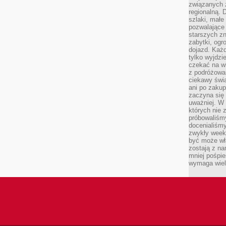
związanych 
regionalną. 
szlaki, małe
pozwalające
starszych z
zabytki, ogr
dojazd. Każd
tylko wyjdzi
czekać na wi
z podróżowan
ciekawy świa
ani po zakup
zaczyna się 
uważniej. W n
których nie 
próbowaliśmy
docenialiśmy
zwykły weeke
być może wł
zostają z na
mniej pośpie
wymaga wielk