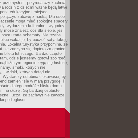
z przemysłem, przyrodą czy kuchnią
Dla rodzin z dziećmi ważne będą łatwe
 parki edukacyjne i miejsca
 połączyć zabawę z nauką. Dla osób
naczenie mogą mieć spokojne spacery,
ody, wydarzenia kulturalne i wygodny
y może znaleźć coś dla siebie, jeśli
e poza utarte schematy. Nie trzeba
elkie wakacje, by poczuć satysfakcję
ia. Lokalna turystyka przypomina, że
t nie zaczyna się dopiero za granicą
ie biletu lotniczego. Bardzo często
tam, gdzie jesteśmy gotowi spojrzeć
ajbliższym regionie kryją się historie,
znamy, smaki, których nie
, i widoki, których dotąd nie
. Wystarczy odrobina ciekawości, by
nd zamienił się w małą przygodę. I
aśnie dlatego podróże blisko domu
mi na dłużej. Są bardziej osobiste,
szne i uczą, że zachwyt nie zawsze
iej odległości.