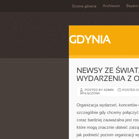
Archiwum
Bayern
Strona główna
GDYNIA
NEWSY ZE ŚWIAT
WYDARZENIA Z O
POSTED BY ADMIN
POSTED ON
WYŁĄCZONA
Organizacja wydarzeń, koncertów 
szczególnie gdy chcemy połączyć
coraz bardziej zauważalna jest ro
które mogą znacznie ułatwić zarzą
jak podnieść poziom organizacji 