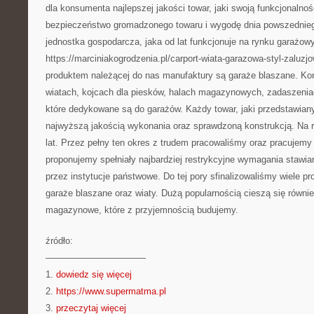
dla konsumenta najlepszej jakości towar, jaki swoją funkcjonalnoś
bezpieczeństwo gromadzonego towaru i wygodę dnia powszednieg
jednostka gospodarcza, jaka od lat funkcjonuje na rynku garażow
https://marciniakogrodzenia.pl/carport-wiata-garazowa-styl-zaluz
produktem należącej do nas manufaktury są garaże blaszane. Ko
wiatach, kojcach dla piesków, halach magazynowych, zadaszenia
które dedykowane są do garażów. Każdy towar, jaki przedstawiany
najwyższą jakością wykonania oraz sprawdzoną konstrukcją. Na 
lat. Przez pełny ten okres z trudem pracowaliśmy oraz pracujemy 
proponujemy spełniały najbardziej restrykcyjne wymagania stawia
przez instytucje państwowe. Do tej pory sfinalizowaliśmy wiele p
garaże blaszane oraz wiaty. Dużą popularnością cieszą się równi
magazynowe, które z przyjemnością budujemy.
źródło:
———————————
1.
dowiedz się więcej
2.
https://www.supermatma.pl
3.
przeczytaj więcej