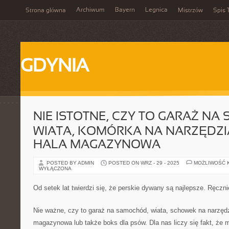
Archiwum
Bayern
Legnica
Strona główna
Mistrzów
Spis 
GDYNIA
NIE ISTOTNE, CZY TO GARAŻ N
WIATA, KOMÓRKA NA NARZĘDZ
HALA MAGAZYNOWA
POSTED BY ADMIN
POSTED ON WRZ - 29 - 2025
MOŻLIWOŚĆ 
WYŁĄCZONA
Od setek lat twierdzi się, że perskie dywany są najlepsze. Ręczni
Nie ważne, czy to garaż na samochód, wiata, schowek na narzędz
magazynowa lub także boks dla psów. Dla nas liczy się fakt, ż