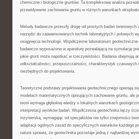
chemiczne i biologiczne gruntów. Ta kompleksowa analiza pozwal
przewidywanie zachowania gruntu w różnych warunkach eksploat
Metody badawcze przeszły drogę od prostych badań terenowych
narzędzi do zaawansowanych technik laboratyjnych i polowych w
osiągnięcia technologii. Współczesne laboratorium geotechniczne
badawcze wyposażone w aparaturę pozwalającą na symulację pr
jakie grunt może napotkać w rzeczywistości. Badania obejmują an
odkształcalności, przepuszczalności, charakterystyk czasowych 
niezbędnych do projektowania.
Teoretyczne podstawy projektowania geotechnicznego opierają 
modelach matematycznych opisujących zachowanie gruntu, ale p
teorii wymaga głębokiej wiedzy o lokalnych warunkach geologicz
interpretacji wyników badań. Współczesna geotechnika łączy ścis
inżynierską, wymagając od specjalistów nie tylko znajomości teori
adaptacji ogólnych zasad do specyficznych warunków każdego pro
natura sprawia, że geotechnika pozostaje jedną z najbardziej wy