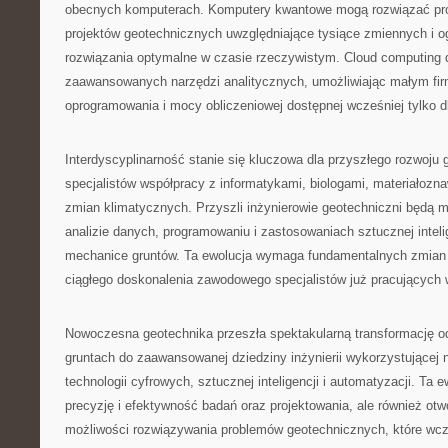
obecnych komputerach. Komputery kwantowe mogą rozwiązać pro
projektów geotechnicznych uwzględniające tysiące zmiennych i o
rozwiązania optymalne w czasie rzeczywistym. Cloud computing 
zaawansowanych narzędzi analitycznych, umożliwiając małym fi
oprogramowania i mocy obliczeniowej dostępnej wcześniej tylko dl
Interdyscyplinarność stanie się kluczowa dla przyszłego rozwoju
specjalistów współpracy z informatykami, biologami, materiałozna
zmian klimatycznych. Przyszli inżynierowie geotechniczni będą mu
analizie danych, programowaniu i zastosowaniach sztucznej intelig
mechanice gruntów. Ta ewolucja wymaga fundamentalnych zmian w 
ciągłego doskonalenia zawodowego specjalistów już pracujących 
Nowoczesna geotechnika przeszła spektakularną transformację od
gruntach do zaawansowanej dziedziny inżynierii wykorzystującej 
technologii cyfrowych, sztucznej inteligencji i automatyzacji. Ta e
precyzję i efektywność badań oraz projektowania, ale również otw
możliwości rozwiązywania problemów geotechnicznych, które wcz