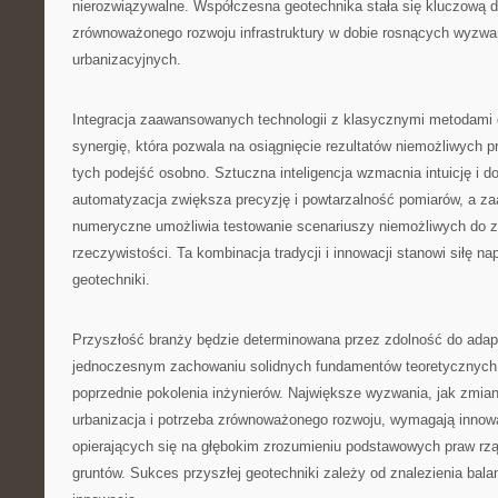
nierozwiązywalne. Współczesna geotechnika stała się kluczową d
zrównoważonego rozwoju infrastruktury w dobie rosnących wyzwa
urbanizacyjnych.
Integracja zaawansowanych technologii z klasycznymi metodami
synergię, która pozwala na osiągnięcie rezultatów niemożliwych 
tych podejść osobno. Sztuczna inteligencja wzmacnia intuicję i d
automatyzacja zwiększa precyzję i powtarzalność pomiarów, a 
numeryczne umożliwia testowanie scenariuszy niemożliwych do z
rzeczywistości. Ta kombinacja tradycji i innowacji stanowi siłę 
geotechniki.
Przyszłość branży będzie determinowana przez zdolność do adapt
jednoczesnym zachowaniu solidnych fundamentów teoretycznyc
poprzednie pokolenia inżynierów. Największe wyzwania, jak zmia
urbanizacja i potrzeba zrównoważonego rozwoju, wymagają innow
opierających się na głębokim zrozumieniu podstawowych praw r
gruntów. Sukces przyszłej geotechniki zależy od znalezienia bala