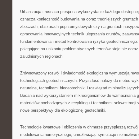
Urbanizacja i rosnąca presja na wykorzystanie każdego dostępn
oznacza konieczność budowania na coraz trudniejszych gruntach
zboczach, obszarach poprzemysłowych czy na gruntach nasypo
opracowania innowacyjnych technik ulepszania gruntów, zaawa
fundamentowania i metod kontrolowania ryzyka geotechnicznego.
polegające na unikaniu problematycznych terenów staje się coraz
zaludnionych regionach.
Zrównoważony rozwój i świadomość ekologiczna wymuszają rewolu
technologiach geotechnicznych. Przyszłość należy do metod wyk
naturalne, technikami biogeotechniki i rozwiązań minimalizującyc
Badania nad wykorzystaniem mikroorganizmów do wzmacniania g
materiałów pochodzących z recyklingu i technikami sekwestracji w
nowe perspektywy dla ekologicznej geotechniki.
Technologie kwantowe i obliczenia w chmurze przyspieszą rozw
modelowania numerycznego, umożliwiając symulacje niemożliwe 