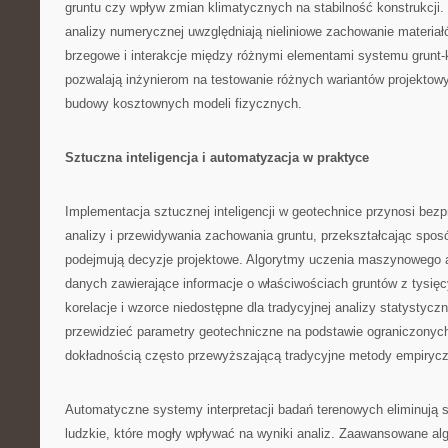
gruntu czy wpływ zmian klimatycznych na stabilność konstrukcj
analizy numerycznej uwzględniają nieliniowe zachowanie materiał
brzegowe i interakcje między różnymi elementami systemu grunt-
pozwalają inżynierom na testowanie różnych wariantów projektow
budowy kosztownych modeli fizycznych.
Sztuczna inteligencja i automatyzacja w praktyce
Implementacja sztucznej inteligencji w geotechnice przynosi be
analizy i przewidywania zachowania gruntu, przekształcając sposó
podejmują decyzje projektowe. Algorytmy uczenia maszynowego 
danych zawierające informacje o właściwościach gruntów z tysięcy
korelacje i wzorce niedostępne dla tradycyjnej analizy statystyczn
przewidzieć parametry geotechniczne na podstawie ograniczonyc
dokładnością często przewyższającą tradycyjne metody empiryc
Automatyczne systemy interpretacji badań terenowych eliminują 
ludzkie, które mogły wpływać na wyniki analiz. Zaawansowane alg