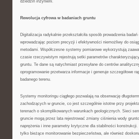
dziedzin inżynierii.
Rewolucja cyfrowa w badaniach gruntu
Digitalizacja radykalnie przekształciła sposób prowadzenia badań
wprowadzając poziom precyzji i efektywności niemożliwy do osiąg
metodami. Współczesne systemy pomiarowe wykorzystują zaawa
czasie rzeczywistym rejestrują setki parametrów charakteryzując
gruntu. Te dane są natychmiast przesyłane do centrów analityczn
oprogramowanie przetwarza informacje i generuje szczegółowe ra
badanego terenu.
Systemy monitoringu ciągłego pozwalają na obserwację długoter
zachodzących w gruncie, co jest szczególnie istotne przy projek
terenach o skomplikowanych warunkach geologicznych. Sieci se
gruncie mogą przez lata rejestrować zmiany ciśnienia wody grunt
naprężenia i inne parametry krytyczne dla stabilności konstrukcji.
tylko bieżące monitorowanie bezpieczeństwa, ale również doskona