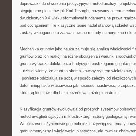
doprowadził do stworzenia precyzyjnych metod analizy i projektow
sięgają prac pionierów jak Karl Terzaghi, nazywany ojcem mechani
dwudziestych XX wieku sformułował fundamentalne prawa rządzą
pod obciążeniem. Te klasyczne teorie nadal stanowią szkielet wsp
zostały wzbogacone o zaawansowane metody numeryczne i eksp
Mechanika gruntów jako nauka zajmuje się analizą właściwości f
gruntów oraz ich reakcji na różne obciążenia i warunki środowis
gruntu wykracza daleko poza tradycyjne postrzeganie go jako pro
– dzisiaj wiemy, że grunt to skomplikowany system wielofazowy, 
i powietrze oddziałują ze sobą w sposób zależny od niezliczonych
determinują takie właściwości jak nośność, ściśliwość, przepuszc
które są kluczowe dla bezpieczeństwa każdej konstrukcji.
Klasyfikacja gruntów ewoluowała od prostych systemów opisow
metod uwzględniających mikrostrukturę, historię geologiczną i wa
Współcześni inżynierowie geotechniczni używają systematyki uwzg
granulometryczny i właściwości plastyczne, ale również charakter