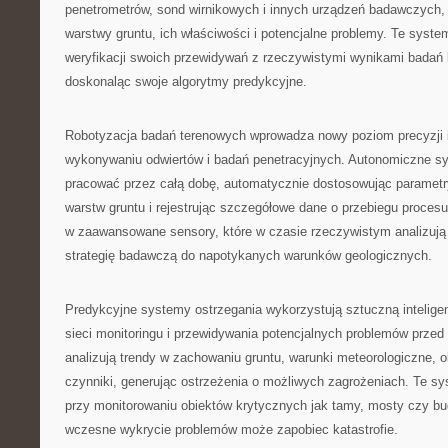
penetrometrów, sond wirnikowych i innych urządzeń badawczych, 
warstwy gruntu, ich właściwości i potencjalne problemy. Te syst
weryfikacji swoich przewidywań z rzeczywistymi wynikami badań l
doskonaląc swoje algorytmy predykcyjne.
Robotyzacja badań terenowych wprowadza nowy poziom precyzji 
wykonywaniu odwiertów i badań penetracyjnych. Autonomiczne s
pracować przez całą dobę, automatycznie dostosowując parametr
warstw gruntu i rejestrując szczegółowe dane o przebiegu proces
w zaawansowane sensory, które w czasie rzeczywistym analizują 
strategię badawczą do napotykanych warunków geologicznych.
Predykcyjne systemy ostrzegania wykorzystują sztuczną intelige
sieci monitoringu i przewidywania potencjalnych problemów przed
analizują trendy w zachowaniu gruntu, warunki meteorologiczne, ob
czynniki, generując ostrzeżenia o możliwych zagrożeniach. Te s
przy monitorowaniu obiektów krytycznych jak tamy, mosty czy bu
wczesne wykrycie problemów może zapobiec katastrofie.