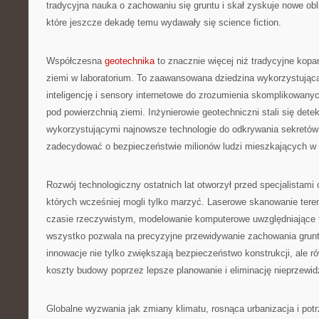
tradycyjna nauka o zachowaniu się gruntu i skał zyskuje nowe obl
które jeszcze dekadę temu wydawały się science fiction.
Współczesna
geotechnika
to znacznie więcej niż tradycyjne kopan
ziemi w laboratorium. To zaawansowana dziedzina wykorzystująca 
inteligencję i sensory internetowe do zrozumienia skomplikowa
pod powierzchnią ziemi. Inżynierowie geotechniczni stali się dete
wykorzystującymi najnowsze technologie do odkrywania sekretów
zadecydować o bezpieczeństwie milionów ludzi mieszkających w 
Rozwój technologiczny ostatnich lat otworzył przed specjalistami 
których wcześniej mogli tylko marzyć. Laserowe skanowanie tere
czasie rzeczywistym, modelowanie komputerowe uwzględniające 
wszystko pozwala na precyzyjne przewidywanie zachowania grun
innowacje nie tylko zwiększają bezpieczeństwo konstrukcji, ale r
koszty budowy poprzez lepsze planowanie i eliminację nieprzewi
Globalne wyzwania jak zmiany klimatu, rosnąca urbanizacja i po