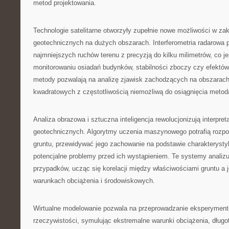
metod projektowania.
Technologie satelitarne otworzyły zupełnie nowe możliwości w za
geotechnicznych na dużych obszarach. Interferometria radarowa
najmniejszych ruchów terenu z precyzją do kilku milimetrów, co j
monitorowaniu osiadań budynków, stabilności zboczy czy efektów 
metody pozwalają na analizę zjawisk zachodzących na obszarach
kwadratowych z częstotliwością niemożliwą do osiągnięcia meto
Analiza obrazowa i sztuczna inteligencja rewolucjonizują interpre
geotechnicznych. Algorytmy uczenia maszynowego potrafią rozp
gruntu, przewidywać jego zachowanie na podstawie charakterystyk
potencjalne problemy przed ich wystąpieniem. Te systemy analizu
przypadków, ucząc się korelacji między właściwościami gruntu a
warunkach obciążenia i środowiskowych.
Wirtualne modelowanie pozwala na przeprowadzanie eksperymen
rzeczywistości, symulując ekstremalne warunki obciążenia, długo