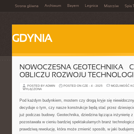
Archiwum
Bayern
Legnica
Strona główna
Mistrzów
Spis 
GDYNIA
NOWOCZESNA GEOTECHNIKA – C
OBLICZU ROZWOJU TECHNOLOGI
POSTED BY ADMIN
POSTED ON CZE - 4 - 2025
MOŻLIWOŚĆ K
WYŁĄCZONA
Pod każdym budynkiem, mostem czy drogą kryje się niewidoczny 
decyduje o tym, czy nasze konstrukcje będą stać przez dziesięcio
już podczas budowy. Geotechnika, dziedzina łącząca inżynierię z 
pozostawała w cieniu bardziej spektakularnych branż technologicz
prawdziwą rewolucję, która może zmienić sposób, w jaki budujem