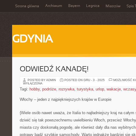
Archiwum
Bayern
Legnica
Strona główna
Mistrzów
Spis 
GDYNIA
ODWIEDŹ KANADĘ!
POSTED BY ADMIN
POSTED ON GRU - 3 - 2025
MOŻLIWOŚĆ 
WYŁĄCZONA
Tagi:
hobby
,
podróże
,
rozrywka
,
turystyka
,
urlop
,
wakacje
,
wczas
Włochy – jeden z najpiękniejszych krajów w Europie
{Wiele osób nawet uważa, że Italia to najładniejszy kraj na całym
dziwić się tak powszechnemu uwielbieniu Włoch, przecież Włochy 
miasta czy doskonałą pogodę, ale również dały dla nas wybitnych
potrawy bądź szybkie samochody. Warto jednakże bardziej się skup