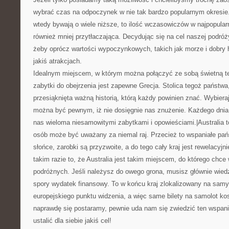
wybrać czas na odpoczynek w nie tak bardzo popularnym okresie
wtedy bywają o wiele niższe, to ilość wczasowiczów w najpopular
również mniej przytłaczająca. Decydując się na cel naszej podr
żeby oprócz wartości wypoczynkowych, takich jak morze i dobry 
jakiś atrakcjach.
Idealnym miejscem, w którym można połączyć ze sobą świetną tem
zabytki do obejrzenia jest zapewne Grecja. Stolica tegoż państwa, 
przesiąknięta ważną historią, którą każdy powinien znać. Wybieraj
można być pewnym, iż nie dosięgnie nas znużenie. Każdego dni
nas wieloma niesamowitymi zabytkami i opowieściami.|Australia to
osób może być uważany za niemal raj. Przecież to wspaniałe pań
słońce, zarobki są przyzwoite, a do tego cały kraj jest rewelacyjn
takim razie to, że Australia jest takim miejscem, do którego chce
podróżnych. Jeśli należysz do owego grona, musisz głównie wiedzi
spory wydatek finansowy. To w końcu kraj zlokalizowany na sam
europejskiego punktu widzenia, a więc same bilety na samolot kos
naprawdę się postaramy, pewnie uda nam się zwiedzić ten wspania
ustalić dla siebie jakiś cel!