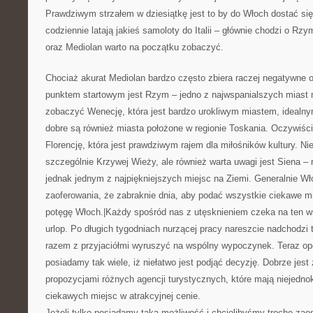
Prawdziwym strzałem w dziesiątkę jest to by do Włoch dostać si
codziennie latają jakieś samoloty do Italii – głównie chodzi o Rz
oraz Mediolan warto na początku zobaczyć.
Chociaż akurat Mediolan bardzo często zbiera raczej negatywne 
punktem startowym jest Rzym – jedno z najwspanialszych miast n
zobaczyć Wenecję, która jest bardzo urokliwym miastem, idealn
dobre są również miasta położone w regionie Toskania. Oczywiści
Florencję, która jest prawdziwym rajem dla miłośników kultury. N
szczególnie Krzywej Wieży, ale również warta uwagi jest Siena – n
jednak jednym z najpiękniejszych miejsc na Ziemi. Generalnie Wł
zaoferowania, że zabraknie dnia, aby podać wszystkie ciekawe mi
potęgę Włoch.|Każdy spośród nas z utęsknieniem czeka na ten ws
urlop. Po długich tygodniach nurzącej pracy nareszcie nadchod
razem z przyjaciółmi wyruszyć na wspólny wypoczynek. Teraz op
posiadamy tak wiele, iż niełatwo jest podjąć decyzję. Dobrze jes
propozycjami różnych agencji turystycznych, które mają niejednok
ciekawych miejsc w atrakcyjnej cenie.
Jeżeli tylko posiadamy taką możliwość i chcielibyśmy trochę zao