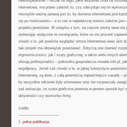
niekompetentnie – wszak od tego, jakie wrażenie zrobi na możliwy
internetowa, ma prawo zależeć to, czy zdecyduje się on wykorzys
niezwykle ważną sprawą jest to, by domena internetowa pod każ
się po mistrzowsku – a to zaś w największej mierze zależne jest 
projektu powstanie. W związku z tym, na zarysie strony www ni
wybierając wyłącznie te rozwiązania, które na sto procent zapew
chodzi o to, jak powinna wyglądać strona internetowa www, jest d
taki projekt ma obowiązek powstawać. Dotyczą one również rozp
ergonomiczności, jak i szaty graficznej, a także wielu innych ele
oferują profesjonaliści – jednostka gospodarcza msweb.info.pl, j
współpracy. Jeżeli zaś chodzi o to, w jakiej kolorystyce powinni
internetową, są dwie, z całą pewnością najważniejsze zasady – p
by wszystkie odcienie były stonowane oraz nie rozpraszały uwagi 
zaś wskazuje, że szata graficzna powinna w pewien sposób być 
aktywności czy wizerunku firmy.
źródło:
———————————
1.
pełna publikacja