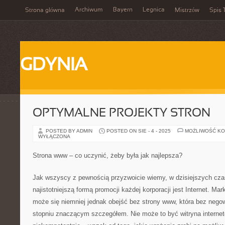
Archiwum
Bayern
Legnica
Strona główna
Mistrzów
Spis 
GDYNIA
OPTYMALNE PROJEKTY STRON
POSTED BY ADMIN
POSTED ON SIE - 4 - 2025
MOŻLIWOŚĆ K
WYŁĄCZONA
Strona www – co uczynić, żeby była jak najlepsza?
Jak wszyscy z pewnością przyzwoicie wiemy, w dzisiejszych cza
najistotniejszą formą promocji każdej korporacji jest Internet. Mark
może się niemniej jednak obejść bez strony www, która bez negow
stopniu znaczącym szczegółem. Nie może to być witryna intern